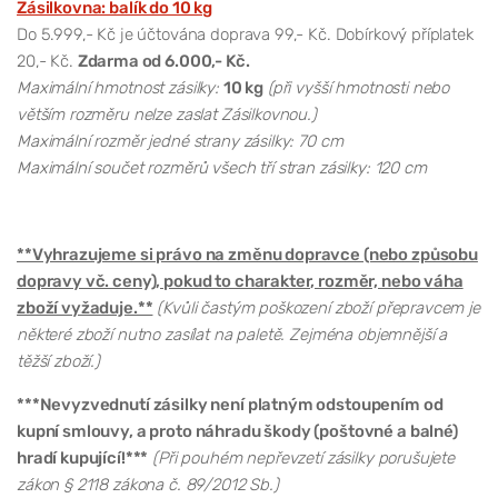
Zásilkovna: balík do 10 kg
Do 5.999,- Kč je účtována doprava 99,- Kč. Dobírkový příplatek
20,- Kč.
Zdarma od 6.000,- Kč.
Maximální hmotnost zásilky:
10 kg
(při vyšší hmotnosti nebo
větším rozměru nelze zaslat Zásilkovnou.)
Maximální rozměr jedné strany zásilky: 70 cm
Maximální součet rozměrů všech tří stran zásilky: 120 cm
**Vyhrazujeme si právo na změnu dopravce (nebo způsobu
dopravy vč. ceny), pokud to charakter, rozměr, nebo váha
zboží vyžaduje.**
(Kvůli častým poškození zboží přepravcem je
některé zboží nutno zasílat na paletě. Zejména objemnější a
těžší zboží.)
***Nevyzvednutí zásilky není platným odstoupením od
kupní smlouvy, a proto náhradu škody (poštovné a balné)
hradí kupující!***
(Při pouhém nepřevzetí zásilky porušujete
zákon § 2118 zákona č. 89/2012 Sb.)