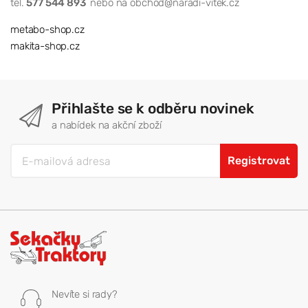
tel.
577 544 893
nebo na obchod@naradi-vitek.cz
metabo-shop.cz
makita-shop.cz
Přihlašte se k odběru novinek
a nabídek na akční zboží
Registrovat
Nevíte si rady?