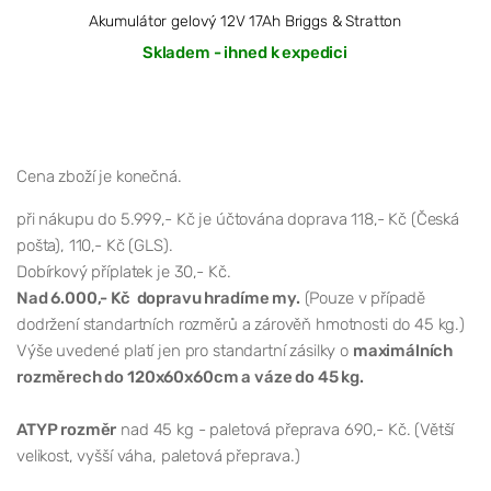
Akumulátor gelový 12V 17Ah Briggs & Stratton
Skladem - ihned k expedici
Cena zboží je konečná.
při nákupu do 5.999,- Kč je účtována doprava 118,- Kč (Česká
pošta), 110,- Kč (GLS).
Dobírkový příplatek je 30,- Kč.
Nad 6.000,- Kč dopravu hradíme my.
(Pouze v případě
dodržení standartních rozměrů a zárověň hmotnosti do 45 kg.)
Výše uvedené platí jen pro standartní zásilky o
maximálních
rozměrech do 120x60x60cm a váze do 45 kg.
ATYP rozměr
nad 45 kg - paletová přeprava 690,- Kč. (Větší
velikost, vyšší váha, paletová přeprava.)