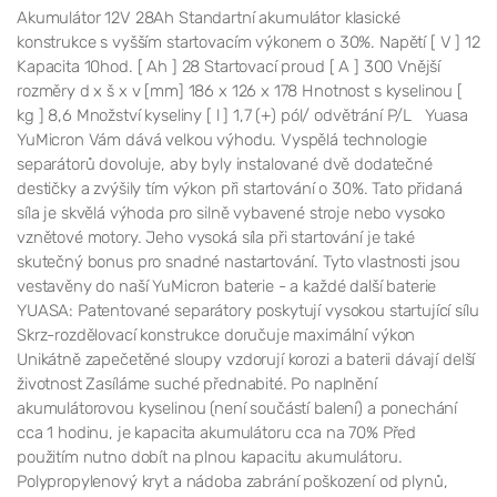
Akumulátor 12V 28Ah Standartní akumulátor klasické
konstrukce s vyšším startovacím výkonem o 30%. Napětí [ V ] 12
Kapacita 10hod. [ Ah ] 28 Startovací proud [ A ] 300 Vnější
rozměry d x š x v [mm] 186 x 126 x 178 Hnotnost s kyselinou [
kg ] 8,6 Množství kyseliny [ l ] 1,7 (+) pól/ odvětrání P/L Yuasa
YuMicron Vám dává velkou výhodu. Vyspělá technologie
separátorů dovoluje, aby byly instalované dvě dodatečné
destičky a zvýšily tím výkon při startování o 30%. Tato přidaná
síla je skvělá výhoda pro silně vybavené stroje nebo vysoko
vznětové motory. Jeho vysoká síla při startování je také
skutečný bonus pro snadné nastartování. Tyto vlastnosti jsou
vestavěny do naší YuMicron baterie - a každé další baterie
YUASA: Patentované separátory poskytují vysokou startující sílu
Skrz-rozdělovací konstrukce doručuje maximální výkon
Unikátně zapečetěné sloupy vzdorují korozi a baterii dávají delší
životnost Zasíláme suché přednabité. Po naplnění
akumulátorovou kyselinou (není součástí balení) a ponechání
cca 1 hodinu, je kapacita akumulátoru cca na 70% Před
použitím nutno dobít na plnou kapacitu akumulátoru.
Polypropylenový kryt a nádoba zabrání poškození od plynů,