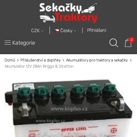
Přihlášení
Česky
CZK
0
Kategorie
Domů
Příslušenství a doplňky
Akumulátory pro traktory a sekačky
Akumulátor 12V 28Ah Briggs & Stratton