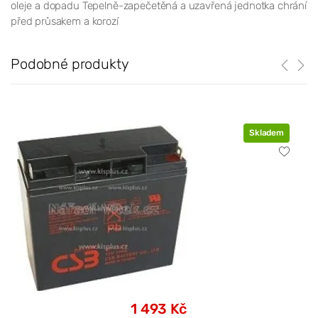
oleje a dopadu Tepelně-zapečetěná a uzavřená jednotka chrání
před průsakem a korozí
Podobné produkty
Skladem
1 493 Kč