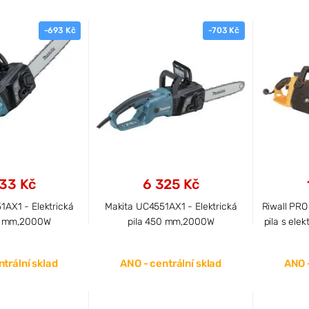
-693 Kč
-703 Kč
33 Kč
6 325 Kč
1AX1 - Elektrická
Makita UC4551AX1 - Elektrická
Riwall PRO
0 mm,2000W
pila 450 mm,2000W
pila s el
trální sklad
ANO - centrální sklad
ANO -