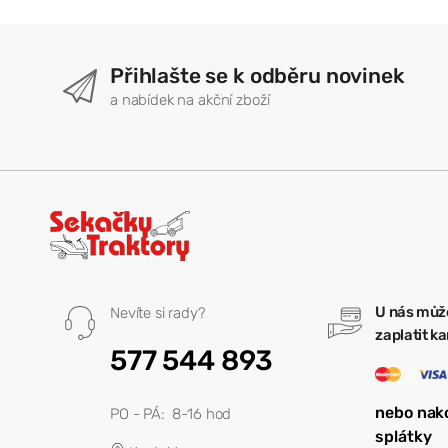
Přihlašte se k odběru novinek
a nabídek na akční zboží
U nás můž
Nevíte si rady?
zaplatit k
577 544 893
nebo nak
PO - PÁ: 8-16 hod
splátky