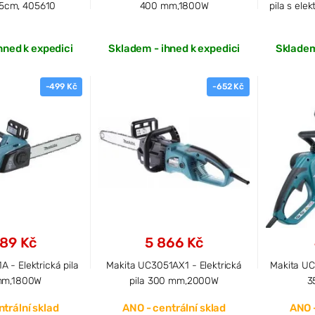
5cm, 405610
400 mm,1800W
pila s el
hned k expedici
Skladem - ihned k expedici
Skladem
-499 Kč
-652 Kč
89 Kč
5 866 Kč
 - Elektrická pila
Makita UC3051AX1 - Elektrická
Makita UC3
mm,1800W
pila 300 mm,2000W
3
trální sklad
ANO - centrální sklad
ANO -