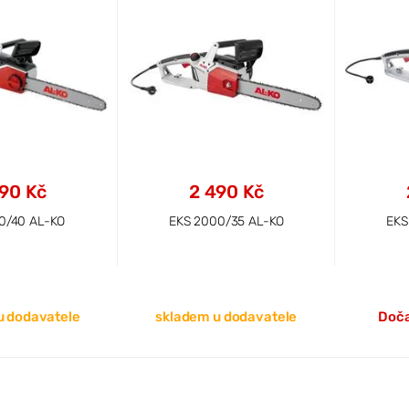
990 Kč
2 490 Kč
0/40 AL-KO
EKS 2000/35 AL-KO
EKS
u dodavatele
skladem u dodavatele
Doča