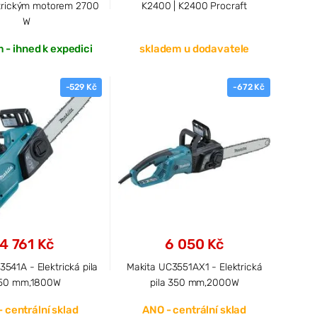
ektrickým motorem 2700
K2400 | K2400 Procraft
W
 - ihned k expedici
skladem u dodavatele
-529 Kč
-672 Kč
4 761 Kč
6 050 Kč
541A - Elektrická pila
Makita UC3551AX1 - Elektrická
50 mm,1800W
pila 350 mm,2000W
 centrální sklad
ANO - centrální sklad