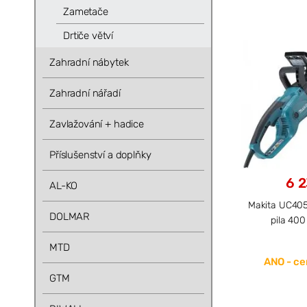
Zametače
Drtiče větví
Zahradní nábytek
Zahradní nářadí
Zavlažování + hadice
Příslušenství a doplňky
6 2
AL-KO
Makita UC405
DOLMAR
pila 40
MTD
ANO - cen
GTM