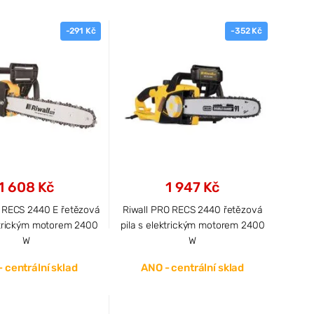
-291 Kč
-352 Kč
1 608 Kč
1 947 Kč
 RECS 2440 E řetězová
Riwall PRO RECS 2440 řetězová
ektrickým motorem 2400
pila s elektrickým motorem 2400
W
W
 centrální sklad
ANO - centrální sklad