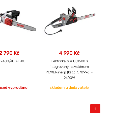
2 790 Kč
4 990 Kč
 2400/40 AL-KO
Elektrická pila CS1500 s
integrovaným systémem
POWERsharp (kat.č. 570996) -
2400W
sně vyprodáno
skladem u dodavatele
1