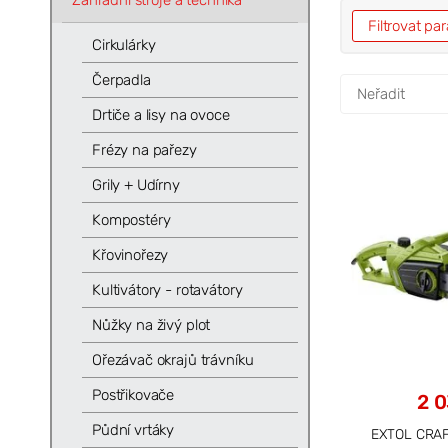
Zahradní stroje a technika
Filtrovat p
Cirkulárky
Čerpadla
Drtiče a lisy na ovoce
Frézy na pařezy
Grily + Udírny
Kompostéry
Křovinořezy
Kultivátory - rotavátory
Nůžky na živý plot
Ořezávač okrajů trávníku
Postřikovače
2 0
Půdní vrtáky
EXTOL CRAFT