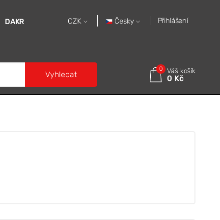
Přihlášení
Česky
CZK
DAKR
0
Váš košík
Vyhledat
0 Kč