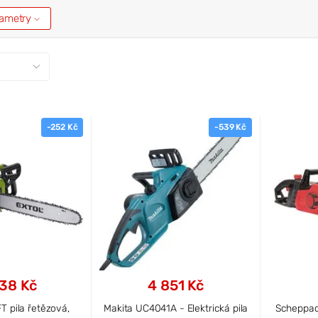
arametry
-252 Kč
-539 Kč
38 Kč
4 851 Kč
 pila řetězová,
Makita UC4041A - Elektrická pila
Scheppac