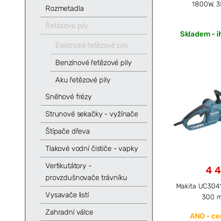
1800W, 3
Rozmetadla
Řetězové pily
Skladem - i
Elektrické řetězové pily
Benzínové řetězové pily
Aku řetězové pily
Sněhové frézy
Strunové sekačky - vyžínače
Štípače dřeva
Tlakové vodní čističe - vapky
Vertikutátory -
4 4
provzdušnovače trávníku
Makita UC3041A
Vysavače listí
300 
Zahradní válce
ANO - cen