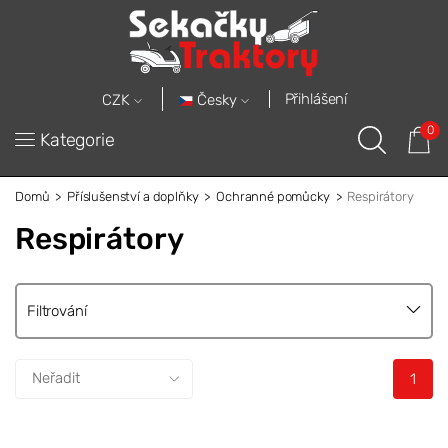
Přihlášení
Česky
CZK
0
Kategorie
Domů
Příslušenství a doplňky
Ochranné pomůcky
Respirátory
Respirátory
Filtrování
1