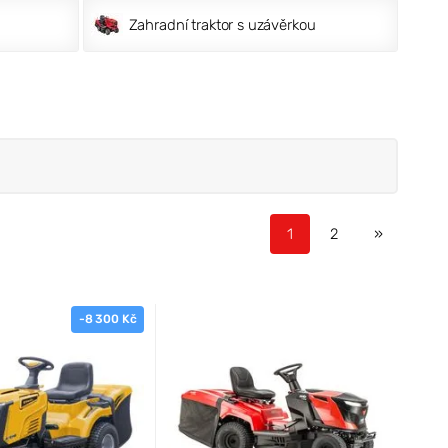
Zahradní traktor s uzávěrkou
1
2
»
-8 300 Kč