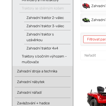
Miniridery a minitraktory
Zahradní 
Traktory se sběrným košem
Zahradní traktor 2-válec
Zahradní 
Zahradní traktor 3-válec
Zahradní traktor s
Filtrovat p
uzávěrkou
Zahradní traktor 4x4
Traktory s bočním výhozem -
mulčovače
Zahradní stroje a technika
Zahradní nábytek
Zahradní nářadí
Zavlažování + hadice