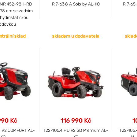
TMR 452-98H-RD
R 7-63.8 A Solo by AL-KO
R 7-65
r 98 cm se zadním
hydrostatickou
odovkou
trální sklad
skladem u dodavatele
sklad
990 Kč
116 990 Kč
1
A V2 COMFORT AL-
T22-105.4 HD V2 SD Premium AL-
T22-105