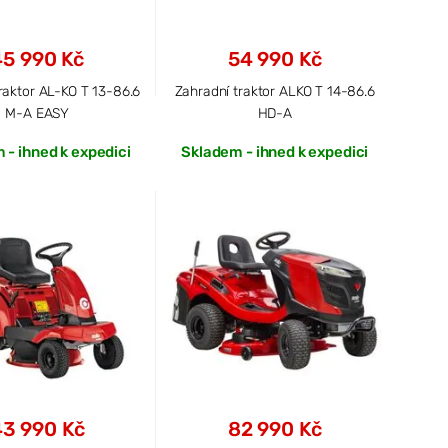
45 990 Kč
54 990 Kč
raktor AL-KO T 13-86.6
Zahradní traktor ALKO T 14-86.6
M-A EASY
HD-A
 - ihned k expedici
Skladem - ihned k expedici
43 990 Kč
82 990 Kč