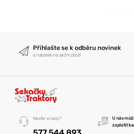
Přihlašte se k odběru novinek
a nabídek na akční zboží
U nás můž
Nevíte si rady?
zaplatit k
577 544 893