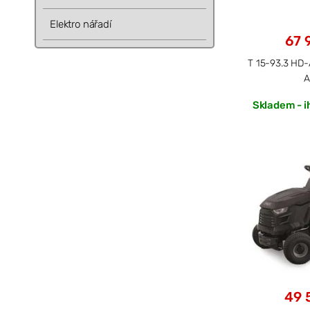
Elektro nářadí
67 
T 15-93.3 HD-
A
Skladem - i
49 