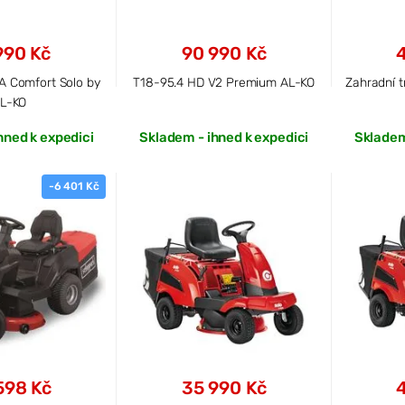
990 Kč
90 990 Kč
A Comfort Solo by
T18-95.4 HD V2 Premium AL-KO
Zahradní t
L-KO
hned k expedici
Skladem - ihned k expedici
Skladem
-6 401 Kč
598 Kč
35 990 Kč