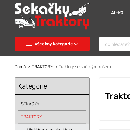
AL-KO
Všechny kategorie
Domů
TRAKTORY
Traktory se sběrným košem
Kategorie
Trakt
SEKAČKY
TRAKTORY