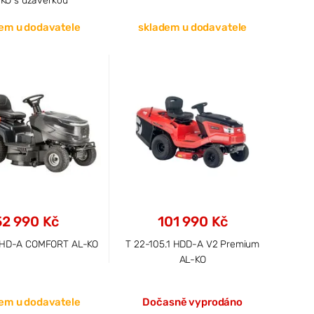
KO s uzávěrkou
em u dodavatele
skladem u dodavatele
52 990 Kč
101 990 Kč
6 HD-A COMFORT AL-KO
T 22-105.1 HDD-A V2 Premium
AL-KO
em u dodavatele
Dočasně vyprodáno