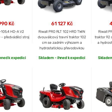
990 Kč
61 127 Kč
-105.4 HD-A V2
Riwall PRO RLT 102 HRD TWIN
Riwall P
- předváděcí stroj
dvouválcový travní traktor 102
traktor 92
cm se zadním výhozem a
a hydros
hydrostatickou převodovkou
hned k expedici
Skladem - ihned k expedici
Skladem