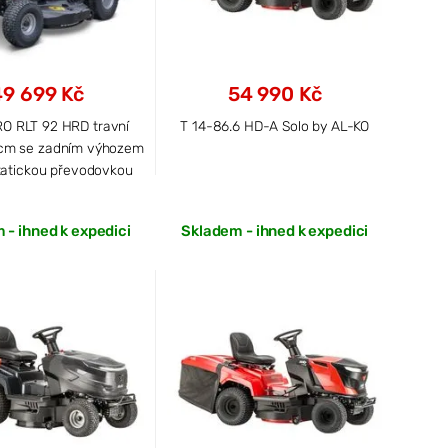
49 699 Kč
54 990 Kč
RO RLT 92 HRD travní
T 14-86.6 HD-A Solo by AL-KO
 cm se zadním výhozem
tatickou převodovkou
 - ihned k expedici
Skladem - ihned k expedici