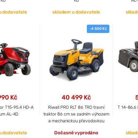
KO
KO
AL-
u dodavatele
skladem u dodavatele
sklad
-4 500 Kč
990 Kč
40 499 Kč
tor T15-95.4 HD-A
Riwall PRO RLT 86 TRD travní
T 14-86.
um AL-KO
traktor 86 cm se zadním výhozem
a mechanickou převodovkou
u dodavatele
Dočasně vyprodáno
sklad