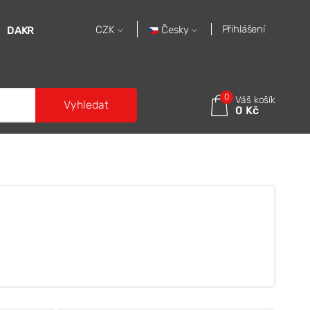
Přihlášení
Česky
CZK
DAKR
0
Váš košík
Vyhledat
0 Kč