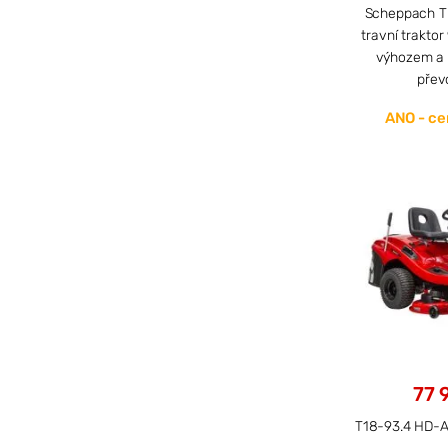
Scheppach 
travní trakto
výhozem a 
přev
ANO - cen
77 
T18-93.4 HD-