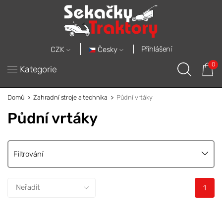
Přihlášení
Česky
CZK
0
Kategorie
Domů
Zahradní stroje a technika
Půdní vrtáky
Půdní vrtáky
Filtrování
1