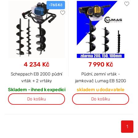
-765 Kč
4 234 Kč
7 990 Kč
Scheppach EB 2000 půdní
Půdní, zemní vrták -
vrták + 2 vrtáky
jamkovač Lumag EB 520G
Skladem - ihned k expedici
skladem u dodavatele
Do košíku
Do košíku
1