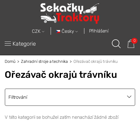
Přihlášení
Česky
CZK
0
Kategorie
Domů
Zahradní stroje a technika
Ořezávač okrajů trávníku
Ořezávač okrajů trávníku
Filtrování
V této kategorii se bohužel zatím nenachází žádné zboží