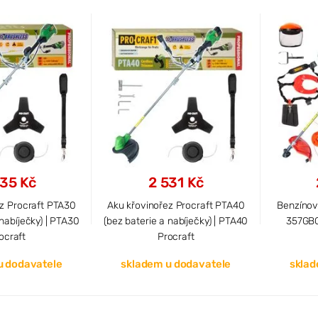
35 Kč
2 531 Kč
ez Procraft PTA30
Aku křovinořez Procraft PTA40
Benzínov
 nabíječky) | PTA30
(bez baterie a nabíječky) | PTA40
357GBC
ocraft
Procraft
u dodavatele
skladem u dodavatele
sklad