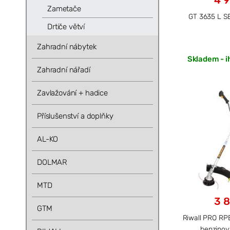
4 9
Zametače
GT 3635 L S
Drtiče větví
Zahradní nábytek
Skladem - i
Zahradní nářadí
Zavlažování + hadice
Příslušenství a doplňky
AL-KO
DOLMAR
MTD
3 8
GTM
Riwall PRO RP
benzino