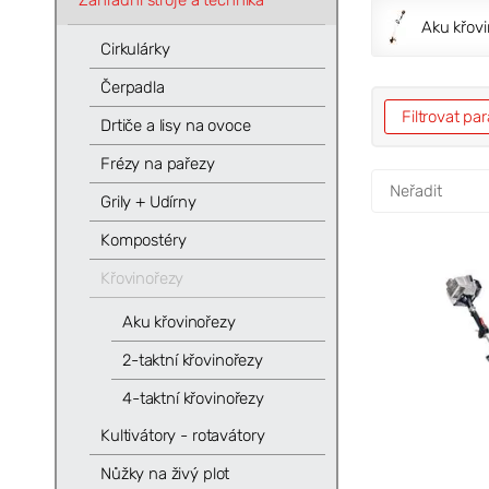
Zahradní stroje a technika
Aku křov
Cirkulárky
Čerpadla
Filtrovat p
Drtiče a lisy na ovoce
Frézy na pařezy
Grily + Udírny
Kompostéry
Křovinořezy
Aku křovinořezy
2-taktní křovinořezy
4-taktní křovinořezy
Kultivátory - rotavátory
Nůžky na živý plot