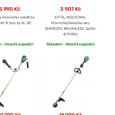
5 990 Kč
3 907 Kč
ý křovinořez solo® by
EXTOL INDUSTRIAL
140 B Solo by AL-KO
křovinořez/sekačka aku,
SHARE20V, BRUSHLESS, 2x2Ah,
8791900
 - ihned k expedici
Skladem - ihned k expedici