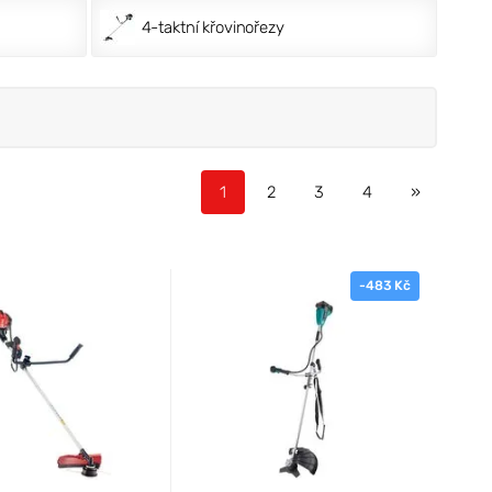
4-taktní křovinořezy
1
2
3
4
»
-483 Kč