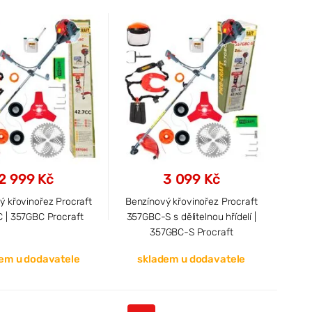
2 999 Kč
3 099 Kč
ý křovinořez Procraft
Benzínový křovinořez Procraft
 | 357GBC Procraft
357GBC-S s dělitelnou hřídelí |
357GBC-S Procraft
em u dodavatele
skladem u dodavatele