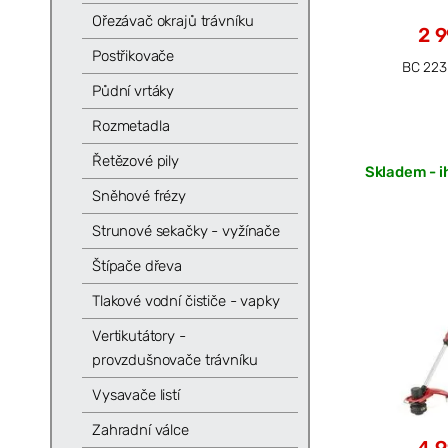
Ořezávač okrajů trávníku
2 
Postřikovače
BC 223
Půdní vrtáky
Rozmetadla
Řetězové pily
Skladem - i
Sněhové frézy
Strunové sekačky - vyžínače
Štípače dřeva
Tlakové vodní čističe - vapky
Vertikutátory -
provzdušnovače trávníku
Vysavače listí
Zahradní válce