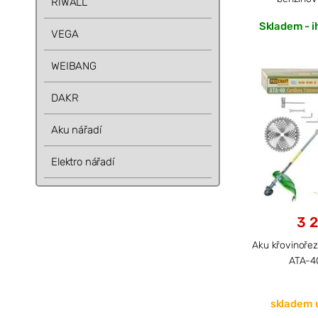
RIWALL
Skladem - i
VEGA
WEIBANG
DAKR
Aku nářadí
Elektro nářadí
3 
Aku křovinořez
ATA-40
skladem 