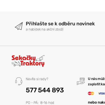
Přihlašte se k odběru novinek
a nabídek na akční zboží
U nás můž
Nevíte si rady?
zaplatit k
577 544 893
nebo nak
PO - PÁ: 8-16 hod