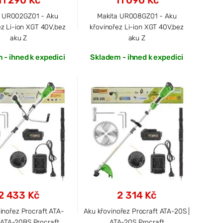
11 290 Kč
11 090 Kč
a UR002GZ01 - Aku
Makita UR008GZ01 - Aku
ez Li-ion XGT 40V,bez
křovinořez Li-ion XGT 40V,bez
aku Z
aku Z
 - ihned k expedici
Skladem - ihned k expedici
2 433 Kč
2 314 Kč
inořez Procraft ATA-
Aku křovinořez Procraft ATA-20S |
 ATA-20BS Procraft
ATA-20S Procraft