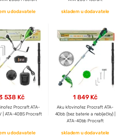
em u dodavatele
skladem u dodavatele
3 538 Kč
1 849 Kč
inořez Procraft ATA-
Aku křovinořez Procraft ATA-
V | ATA-40BS Procraft
40bb (bez baterie a nabíječky) |
ATA-40bb Procraft
em u dodavatele
skladem u dodavatele