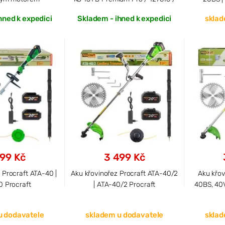
hned k expedici
Skladem - ihned k expedici
sklad
299 Kč
3 499 Kč
 Procraft ATA-40 |
Aku křovinořez Procraft ATA-40/2
Aku křov
 Procraft
| ATA-40/2 Procraft
40BS, 40
u dodavatele
skladem u dodavatele
sklad