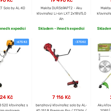
90 Kč
19 490 Kč
ET Solo by AL-KO
Makita DUR369APT2 - Aku
Makit
křovinořez Li-ion LXT 2x18V/5,0
křovinoř
Ah
hned k expedici
Skladem - ihned k expedici
Skladem
-675 Kč
-375 Kč
24 Kč
7 116 Kč
B 520 křovinořez s
benzínový křovinořez solo by AL-
Aku křov
vým motorem
KO 151 B Premium Pro / 127616 /
20BS |