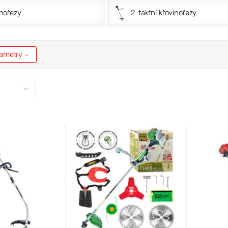
inořezy
2-taktní křovinořezy
arametry