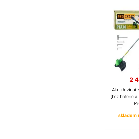
2 4
Aku křovinoř
(bez baterie a
Pr
skladem 