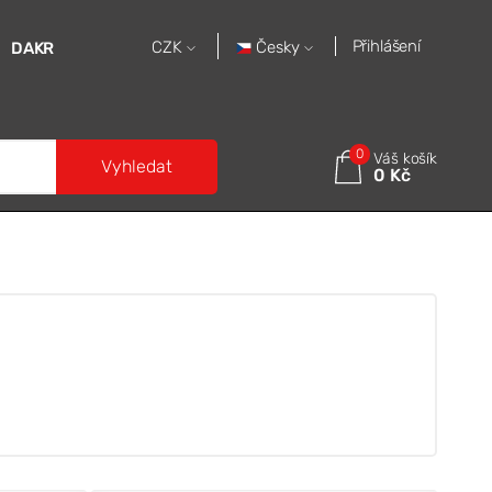
Přihlášení
Česky
CZK
DAKR
0
Váš košík
Vyhledat
0 Kč