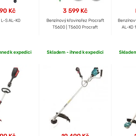
990 Kč
3 599 Kč
 L-S AL-KO
Benzínový křovinořez Procraft
Benzínov
T5600 | T5600 Procraft
AL-KO 
hned k expedici
Skladem - ihned k expedici
Skladem