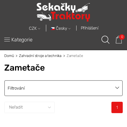
Přihlášení
Česky
CZK
0
Kategorie
Domů
Zahradní stroje a technika
Zametače
Zametače
Filtrování
1