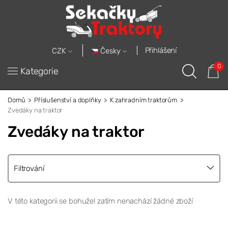
Přihlášení
Česky
CZK
0
Kategorie
Domů
Příslušenství a doplňky
K zahradním traktorům
Zvedáky na traktor
Zvedáky na traktor
Filtrování
V této kategorii se bohužel zatím nenachází žádné zboží