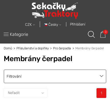
Přihlášení
Česky
CZK
0
Kategorie
Domů
Příslušenství a doplňky
Pro čerpadla
Membrány čerpadel
Membrány čerpadel
Filtrování
1