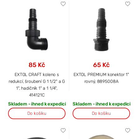
85 Kč
65 Kč
EXTOL CRAFT koleno s
EXTOL PREMIUM konektor 1"
redukcí, šroubení G 1 1/2" a G
rovný, 8895008A
1", hadičník 1" a 1 1/4",
414121C
Skladem - ihned k expedici
Skladem - ihned k expedici
Do košíku
Do košíku