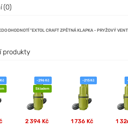
 (0)
KDO OHODNOTÍ "EXTOL CRAFT ZPĚTNÁ KLAPKA - PRYŽOVÝ VENTI
í produkty
 Kč
-296 Kč
-215 Kč
dem
Skladem
č
2 394 Kč
1 736 Kč
1 32