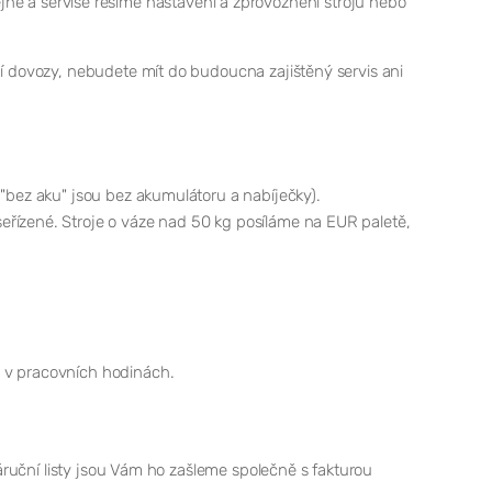
a servise řešíme nastavení a zprovoznění strojů nebo
ní dovozy, nebudete mít do budoucna zajištěný servis ani
 "bez aku" jsou bez akumulátoru a nabíječky).
eřízené. Stroje o váze nad 50 kg posíláme na EUR paletě,
m v pracovních hodinách.
záruční listy jsou Vám ho zašleme společně s fakturou