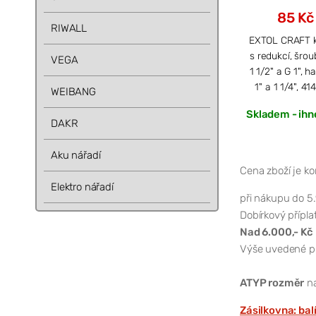
85 Kč
RIWALL
EXTOL CRAFT 
s redukcí, šrou
VEGA
1 1/2" a G 1", h
1" a 1 1/4", 41
WEIBANG
Skladem - ihn
DAKR
Aku nářadí
Cena zboží je k
Elektro nářadí
při nákupu do 5.
Dobírkový příplat
Nad 6.000,- Kč
Výše uvedené pla
ATYP rozměr
na
Zásilkovna: bal