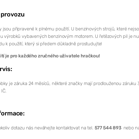
 provozu
jsou připravené k plnému použití. U benzinových strojů, které nejso
 u výrobků vybavených benzinovým motorem. U řetězových pil je nutn
 k použití, který si předem důkladně prostudujte!
ití je pro každého zručného uživatele hračkou!
rvis:
bky je záruka 24 měsíců, některé značky mají prodlouženou záruku 
IČ.
nformace:
koliv dotazu nás neváhejte kontaktovat na tel.
577 544 893
nebo na