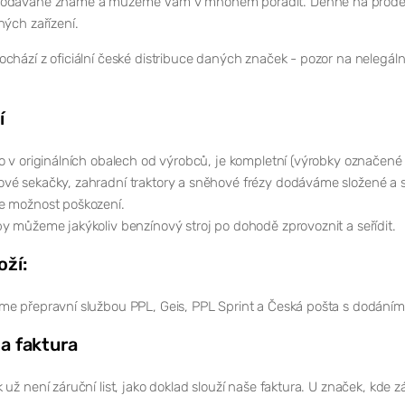
odávané známe a můžeme Vám v mnohém poradit. Denně na prodejně 
ných zařízení.
chází z oficiální české distribuce daných značek - pozor na nelegál
í
o v originálních obalech od výrobců, je kompletní (výrobky označené
vé sekačky, zahradní traktory a sněhové frézy dodáváme složené a s
e možnost poškození.
y můžeme jakýkoliv benzínový stroj po dohodě zprovoznit a seřídit.
oží:
me přepravní službou PPL, Geis, PPL Sprint a Česká pošta s dodání
 a faktura
 už není záruční list, jako doklad slouží naše faktura. U značek, kde 