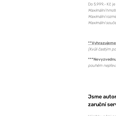
Do 5.999,- Kč je
Maximální hmotno
Maximální rozměr
Maximální součet
**Vyhrazujeme 
(Kvůli častým po
***Nevyzvednutí
pouhém nepřevze
Jsme autor
zaruční ser