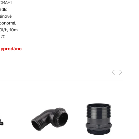
 CRAFT
adlo
ánové
ponorné,
l/h, 10m,
170
vyprodáno