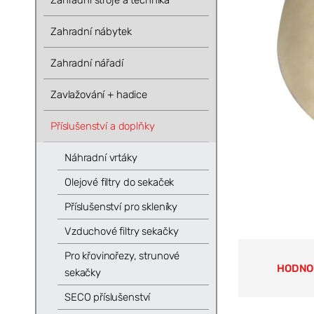
Zahradní stroje a technika
Zahradní nábytek
Zahradní nářadí
Zavlažování + hadice
Příslušenství a doplňky
Náhradní vrtáky
Olejové filtry do sekaček
Příslušenství pro skleníky
Vzduchové filtry sekačky
Pro křovinořezy, strunové
HODNO
sekačky
SECO příslušenství