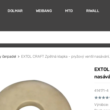
DOLMAR
WEIBANG
MTD
RIWALL
 čerpadel
EXTOL CRAFT Zpětná klapka - pryžový ventil nasávání,
EXTOL 
nasává
414171-4
Výrobce: