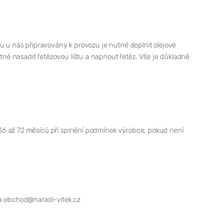
u u nás připravovány k provozu je nutné doplnit olejové
é nasadit řetězovou lištu a napnout řetěz. Vše je důkladně
36 až 72 měsíců při splnění podmínek výrobce, pokud není
 obchod@naradi-vitek.cz