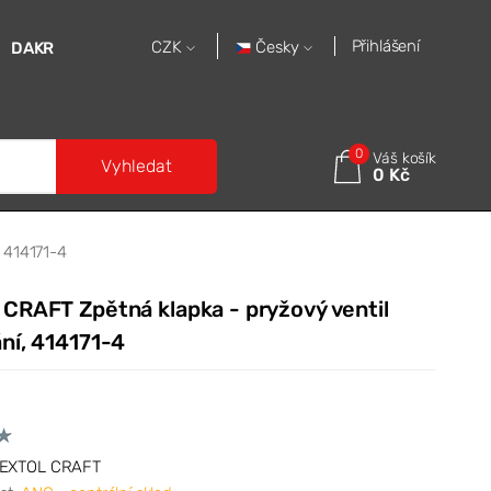
Přihlášení
Česky
CZK
DAKR
0
Váš košík
Vyhledat
0 Kč
 414171-4
CRAFT Zpětná klapka - pryžový ventil
ní, 414171-4
EXTOL CRAFT