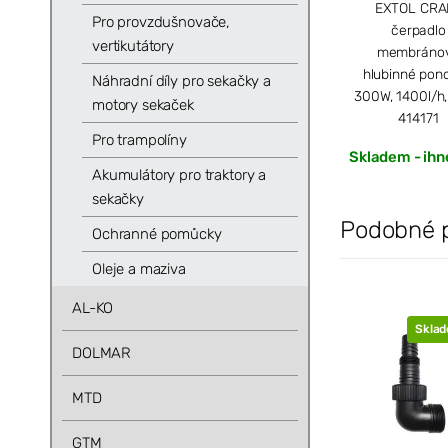
EXTOL CRA
Pro provzdušnovače,
čerpadlo
vertikutátory
membráno
hlubinné pono
Náhradní díly pro sekačky a
300W, 1400l/h
motory sekaček
414171
Pro trampolíny
Skladem - ihn
Akumulátory pro traktory a
sekačky
Podobné 
Ochranné pomůcky
Oleje a maziva
AL-KO
Skla
DOLMAR
MTD
GTM