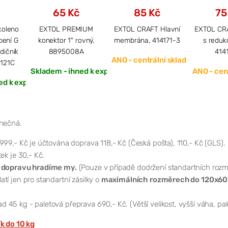
65 Kč
85 Kč
75
koleno
EXTOL PREMIUM
EXTOL CRAFT Hlavní
EXTOL CRA
bení G
konektor 1" rovný,
membrána, 414171-3
s redukcí
adičník
8895008A
414
ANO - centrální sklad
4121C
Skladem - ihned k expedici
ANO - cent
ed k expedici
onečná.
999,- Kč je účtována doprava 118,- Kč (Česká pošta), 110,- Kč (GLS).
ek je 30,- Kč.
 dopravu hradíme my.
(Pouze v případě dodržení standartních rozm
tí jen pro standartní zásilky o
maximálních
rozměrech do 120x60
d 45 kg - paletová přeprava 690,- Kč. (Větší velikost, vyšší váha, pa
ík do 10 kg