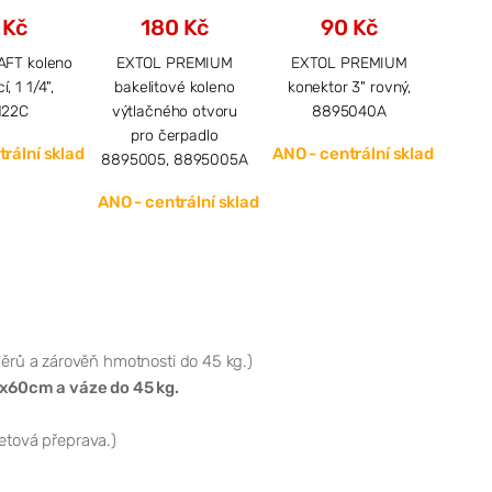
 Kč
180 Kč
90 Kč
FT koleno
EXTOL PREMIUM
EXTOL PREMIUM
EXTOL
, 1 1/4",
bakelitové koleno
konektor 3" rovný,
ko
122C
výtlačného otvoru
8895040A
ANO -
pro čerpadlo
rální sklad
ANO - centrální sklad
8895005, 8895005A
ANO - centrální sklad
ěrů a zárověň hmotnosti do 45 kg.)
x60cm a váze do 45 kg.
letová přeprava.)