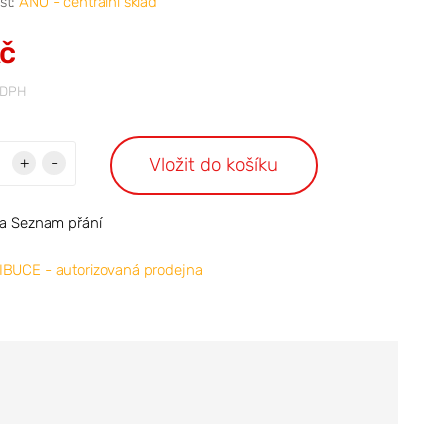
st:
ANO - centrální sklad
Kč
 DPH
Vložit do košíku
+
-
na Seznam přání
IBUCE - autorizovaná prodejna