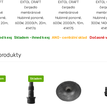
FT
EXTOL CRAFT
EXTOL CRAFT
EXTOL
čerpadlo
čerpadlo
čerp
vé
membránové
membránové
membr
rné,
hlubinné ponorné,
hlubinné ponorné,
hlubinné 
, 20m,
600W, 2000l/h, 20m,
600W, 2000l/h, 10m,
300W, 1400
414176
414175
414
ed k expedici
Skladem - ihned k expedici
ANO - centrální sklad
Dočasně 
produkty
dem
Skladem