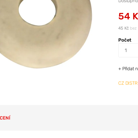
Dostupno
54 
45 Kč
bez
Počet
+ Přidat 
CZ DISTR
CENÍ