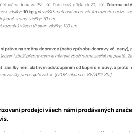
 účtována doprava 99,- Kč. Dobírkový příplatek 20,- Kč.
Zdarma od 6
st zásilky:
10 kg
(při vyšší hmotnosti nebo větším rozměru nelze zas
 jedné strany zásilky: 70 cm
 rozměrů všech tří stran zásilky: 120 cm
si právo na změnu dopravce (nebo způsobu dopravy vč. ceny), p
škození zboží přepravcem je některé zboží nutno zasílat na paletě. Ze
 zásilky není platným odstoupením od kupní smlouvy, a proto ná
tí zásilky porušujete zákon § 2118 zákona č. 89/2012 Sb.)
izovaní prodejci všech námi prodávaných znače
vis.