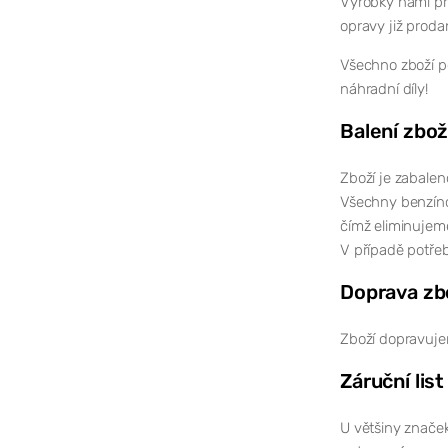
Výrobky námi pr
opravy již proda
Všechno zboží po
náhradní díly!
Balení zbož
Zboží je zabalen
Všechny benzíno
čímž eliminujem
V případě potřeb
Doprava zb
Zboží dopravuje
Záruční list
U většiny značek