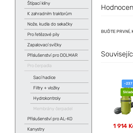
Štípací klíny
Hodnocení
K zahradním traktorům
Nože, kudla do sekačky
BUĎTE PRVNÍ, 
Pro řetězové pily
Zapalovací svíčky
Souvisejíc
Příslušenství pro DOLMAR
Pro čerpadla
Sací hadice
-237
Filtry + vložky
Skla
Hydrokontroly
Membrány čerpadel
Příslušenství pro AL-KO
1 914 K
Kanystry