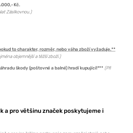
.000,- Kč.
lat Zásilkovnou.)
okud to charakter, rozměr, nebo váha zboží vyžaduje.**
jména objemnější a těžší zboží.)
hradu škody (poštovné a balné) hradí kupující!***
(Při
k a pro většinu značek poskytujeme i