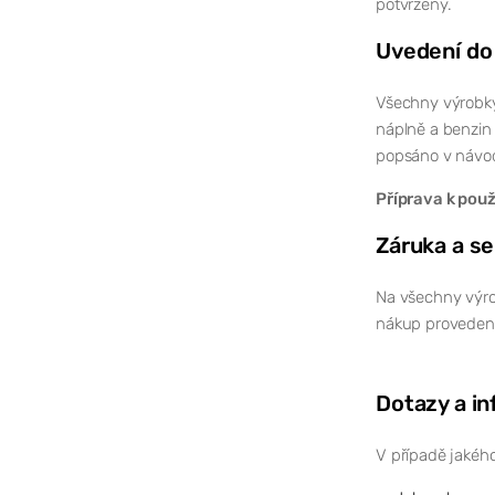
potvrzený.
Uvedení do
Všechny výrobky 
náplně a benzin
popsáno v návodu
Příprava k použ
Záruka a se
Na všechny výro
nákup proveden 
Dotazy a i
V případě jakého