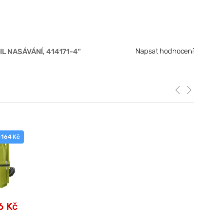
Napsat hodnocení
L NASÁVÁNÍ, 414171-4"
-164 Kč
6 Kč