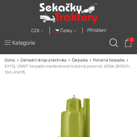
Přihlášení
Česky
CZK
0
Kategorie
Domů
Zahradní stroje a technika
Čerpadla
Ponorná čerpadla
EXTOL CRAFT čerpadlo membránové hlubinné ponorné, 600W, 2000l/h,
10m, 414175