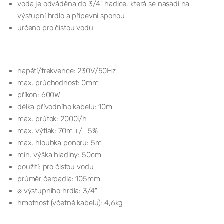
voda je odváděna do 3/4" hadice, která se nasadí na
výstupní hrdlo a připevní sponou
určeno pro čistou vodu
napětí/frekvence: 230V/50Hz
max. průchodnost: 0mm
příkon: 600W
délka přívodního kabelu: 10m
max. průtok: 2000l/h
max. výtlak: 70m +/- 5%
max. hloubka ponoru: 5m
min. výška hladiny: 50cm
použití: pro čistou vodu
průměr čerpadla: 105mm
⌀ výstupního hrdla: 3/4"
hmotnost (včetně kabelu): 4,6kg