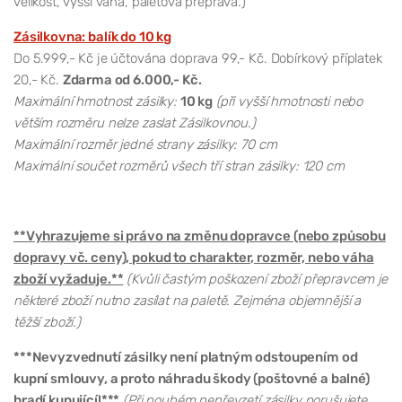
velikost, vyšší váha, paletová přeprava.)
Zásilkovna: balík do 10 kg
Do 5.999,- Kč je účtována doprava 99,- Kč. Dobírkový příplatek
20,- Kč.
Zdarma od 6.000,- Kč.
Maximální hmotnost zásilky:
10 kg
(při vyšší hmotnosti nebo
větším rozměru nelze zaslat Zásilkovnou.)
Maximální rozměr jedné strany zásilky: 70 cm
Maximální součet rozměrů všech tří stran zásilky: 120 cm
**Vyhrazujeme si právo na změnu dopravce (nebo způsobu
dopravy vč. ceny), pokud to charakter, rozměr, nebo váha
zboží vyžaduje.**
(Kvůli častým poškození zboží přepravcem je
některé zboží nutno zasílat na paletě. Zejména objemnější a
těžší zboží.)
***Nevyzvednutí zásilky není platným odstoupením od
kupní smlouvy, a proto náhradu škody (poštovné a balné)
hradí kupující!***
(Při pouhém nepřevzetí zásilky porušujete