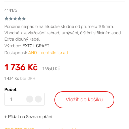
414175
Ponorné čerpadlo na hluboké studně od průměru 105mm.
Vhodné k zavlažování zahrad, umývání, čištění stříkáním apod.
Extra dlouhý kabel.
Výrobce:
EXTOL CRAFT
Dostupnost:
ANO - centrální sklad
1 736 Kč
1 950 Kč
1 434 Kč
bez DPH
Počet
Vložit do košíku
+
-
+ Přidat na Seznam přání