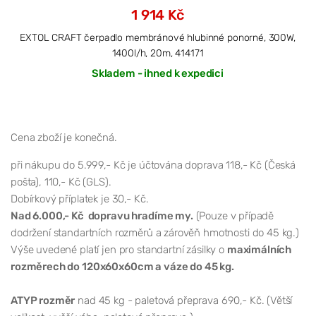
1 914 Kč
EXTOL CRAFT čerpadlo membránové hlubinné ponorné, 300W,
1400l/h, 20m, 414171
Skladem - ihned k expedici
Cena zboží je konečná.
při nákupu do 5.999,- Kč je účtována doprava 118,- Kč (Česká
pošta), 110,- Kč (GLS).
Dobírkový příplatek je 30,- Kč.
Nad 6.000,- Kč dopravu hradíme my.
(Pouze v případě
dodržení standartních rozměrů a zárověň hmotnosti do 45 kg.)
Výše uvedené platí jen pro standartní zásilky o
maximálních
rozměrech do 120x60x60cm a váze do 45 kg.
ATYP rozměr
nad 45 kg - paletová přeprava 690,- Kč. (Větší