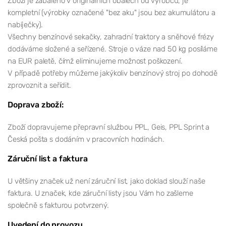
Zboží je zabaleno v originálních obalech od výrobců, je
kompletní (výrobky označené "bez aku" jsou bez akumulátoru a
nabíječky).
Všechny benzínové sekačky, zahradní traktory a sněhové frézy
dodáváme složené a seřízené. Stroje o váze nad 50 kg posíláme
na EUR paletě, čímž eliminujeme možnost poškození.
V případě potřeby můžeme jakýkoliv benzínový stroj po dohodě
zprovoznit a seřídit.
Doprava zboží:
Zboží dopravujeme přepravní službou PPL, Geis, PPL Sprint a
Česká pošta s dodáním v pracovních hodinách.
Záruční list a faktura
U většiny značek už není záruční list, jako doklad slouží naše
faktura. U značek, kde záruční listy jsou Vám ho zašleme
společně s fakturou potvrzený.
Uvedení do provozu