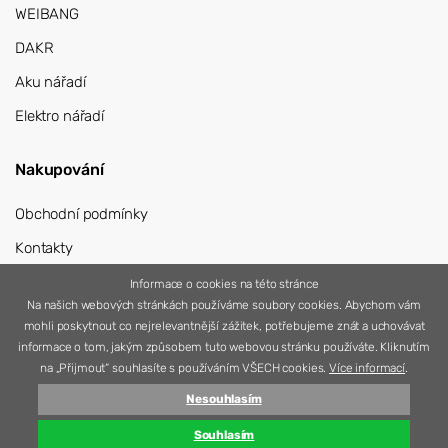
WEIBANG
DAKR
Aku nářadí
Elektro nářadí
Nakupování
Obchodní podmínky
Kontakty
Přihlášení
Informace o cookies na této stránce
Na našich webových stránkách používáme soubory cookies. Abychom vám
Registrace
mohli poskytnout co nejrelevantnější zážitek, potřebujeme znát a uchovávat
informace o tom, jakým způsobem tuto webovou stránku používáte. Kliknutím
na „Přijmout“ souhlasíte s používáním VŠECH cookies.
Více informací
.
Nesouhlasím
© 2026 Nářadí Vítek
Vytvořila
Simplia s.r.o.
Souhlasím