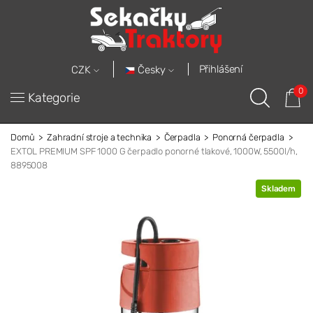
Přihlášení
Česky
CZK
0
Kategorie
Domů
Zahradní stroje a technika
Čerpadla
Ponorná čerpadla
EXTOL PREMIUM SPF 1000 G čerpadlo ponorné tlakové, 1000W, 5500l/h,
8895008
Skladem