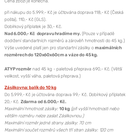
Cena zboží je konečná.
při nákupu do 5.999,- Kč je účtována doprava 118,- Kč (Česká
pošta), 110,- Kč (GLS).
Dobírkový příplatek je 30,- Kč.
Nad 6.000,- Kč dopravu hradíme my.
(Pouze v případě
dodržení standartních rozměrů a zárověň hmotnosti do 45 kg.)
Výše uvedené platí jen pro standartní zásilky o
maximálních
rozměrech do 120x60x60cm a váze do 45 kg.
ATYP rozměr
nad 45 kg - paletová přeprava 690,- Kč. (Větší
velikost, vyšší váha, paletová přeprava.)
Zásilkovna: balík do 10 kg
Do 5.999,- Kč je účtována doprava 99,- Kč. Dobírkový příplatek
20,- Kč.
Zdarma od 6.000,- Kč.
Maximální hmotnost zásilky:
10 kg
(při vyšší hmotnosti nebo
větším rozměru nelze zaslat Zásilkovnou.)
Maximální rozměr jedné strany zásilky: 70 cm
Maximální součet rozměrů všech tří stran zásilky: 120 cm