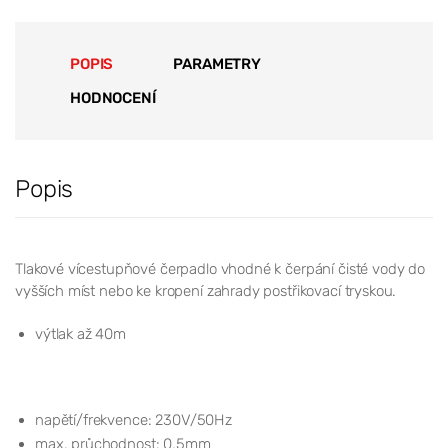
POPIS
PARAMETRY
HODNOCENÍ
Popis
Tlakové vícestupňové čerpadlo vhodné k čerpání čisté vody do
vyšších míst nebo ke kropení zahrady postřikovací tryskou.
výtlak až 40m
napětí/frekvence: 230V/50Hz
max. průchodnost: 0,5mm