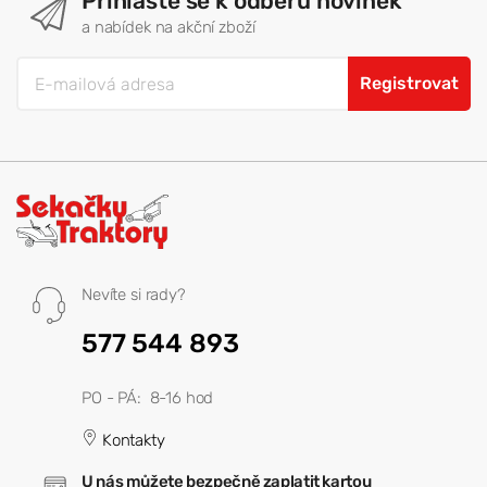
Přihlašte se k odběru novinek
a nabídek na akční zboží
Registrovat
Nevíte si rady?
577 544 893
PO - PÁ: 8-16 hod
Kontakty
U nás můžete bezpečně zaplatit kartou