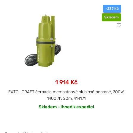
-237 Kč
Skladem
1 914 Kč
EXTOL CRAFT čerpadlo membránové hlubinné ponorné, 300W,
1400l/h, 20m, 414171
Skladem - ihned k expedici