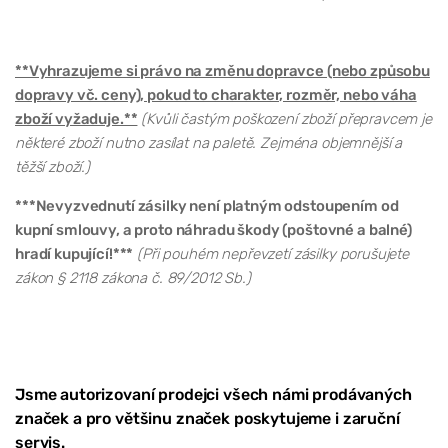
**Vyhrazujeme si právo na změnu dopravce (nebo způsobu
dopravy vč. ceny), pokud to charakter, rozměr, nebo váha
zboží vyžaduje.**
(Kvůli častým poškození zboží přepravcem je
některé zboží nutno zasílat na paletě. Zejména objemnější a
těžší zboží.)
***Nevyzvednutí zásilky není platným odstoupením od
kupní smlouvy, a proto náhradu škody (poštovné a balné)
hradí kupující!***
(Při pouhém nepřevzetí zásilky porušujete
zákon § 2118 zákona č. 89/2012 Sb.)
Jsme autorizovaní prodejci všech námi prodávaných
značek a pro většinu značek poskytujeme i zaruční
servis.