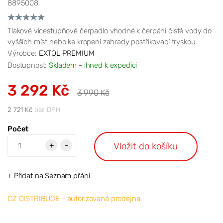
8895008
Tlakové vícestupňové čerpadlo vhodné k čerpání čisté vody do
vyšších míst nebo ke kropení zahrady postřikovací tryskou.
Výrobce:
EXTOL PREMIUM
Dostupnost:
Skladem - ihned k expedici
3 292 Kč
3 990 Kč
2 721 Kč
bez DPH
Počet
Vložit do košíku
+
-
+ Přidat na Seznam přání
CZ DISTRIBUCE - autorizovaná prodejna