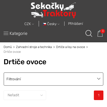
Přihlášení
Česky
CZK
0
Kategorie
Domů
Zahradní stroje a technika
Drtiče a lisy na ovoce
Drtiče ovoce
Drtiče ovoce
Filtrování
1