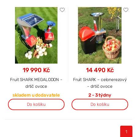
19 990 Kč
14 490 Kč
Fruit SHARK MEGALODON -
Fruit SHARK – celonerezový
drtič ovoce
- drtič ovoce
skladem u dodavatele
2 - 3 týdny
Do košíku
Do košíku
1