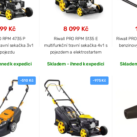
099 Kč
8 099 Kč
O RPM 4735 P
Riwall PRO RPM 5135 E
Riwall PRO
travní sekačka 3v1
multifunkční travní sekačka 4v1 s
benzino
pojezdu
pojezdem a elektrostartem
hned k expedici
Skladem - ihned k expedici
Skladem
-510 Kč
-975 Kč