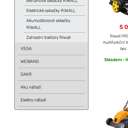
Benzínové sekačky RIWALL
Elektrické sekačky RIWALL
Akumulátorové sekačky
5 
RIWALL
Riwall PR
Zahradni traktory Riwall
multifunkční 
VEGA
bez 
Skladem - i
WEIBANG
DAKR
Aku nářadí
Elektro nářadí