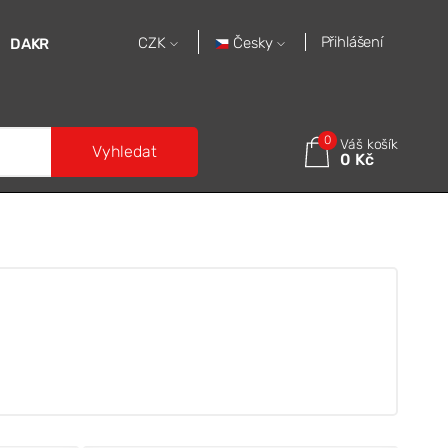
Přihlášení
Česky
CZK
DAKR
0
Váš košík
Vyhledat
0 Kč