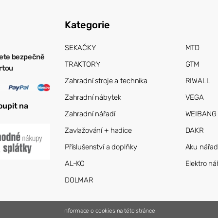
Kategorie
SEKAČKY
MTD
ete bezpečně
TRAKTORY
GTM
artou
Zahradní stroje a technika
RIWALL
Zahradní nábytek
VEGA
oupit na
Zahradní nářadí
WEIBANG
Zavlažování + hadice
DAKR
Příslušenství a doplňky
Aku nářad
AL-KO
Elektro ná
DOLMAR
Informace o cookies na této stránce