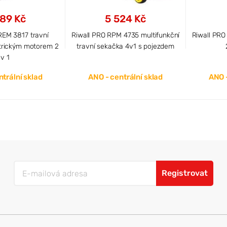
89 Kč
5 524 Kč
REM 3817 travní
Riwall PRO RPM 4735 multifunkční
Riwall PRO
ktrickým motorem 2
travní sekačka 4v1 s pojezdem
v 1
trální sklad
ANO - centrální sklad
ANO -
Registrovat