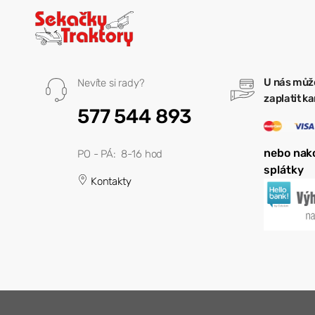
U nás můž
Nevíte si rady?
zaplatit k
577 544 893
nebo nak
PO - PÁ: 8-16 hod
splátky
Kontakty