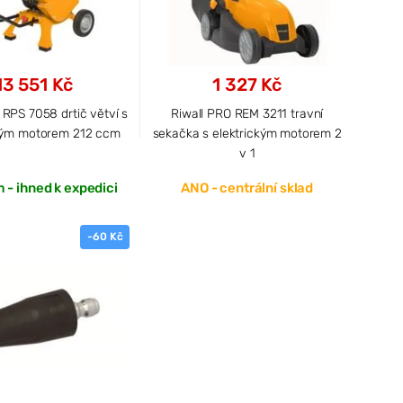
13 551 Kč
1 327 Kč
 RPS 7058 drtič větví s
Riwall PRO REM 3211 travní
vým motorem 212 ccm
sekačka s elektrickým motorem 2
v 1
 - ihned k expedici
ANO - centrální sklad
-60 Kč