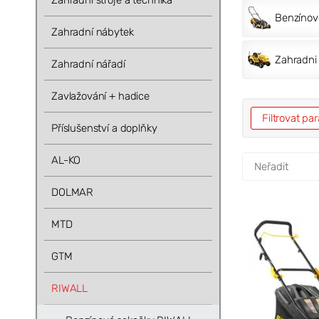
Zahradní stroje a technika
Benzínov
Zahradní nábytek
Zahradni 
Zahradní nářadí
Zavlažování + hadice
Filtrovat p
Příslušenství a doplňky
AL-KO
DOLMAR
MTD
GTM
RIWALL