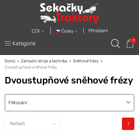
Přihlášení
Česky
CZK
0
Kategorie
Domů
Zahradní stroje a technika
Sněhové frézy
Dvoustupňové sněhové frézy
Dvoustupňové sněhové frézy
Filtrování
1