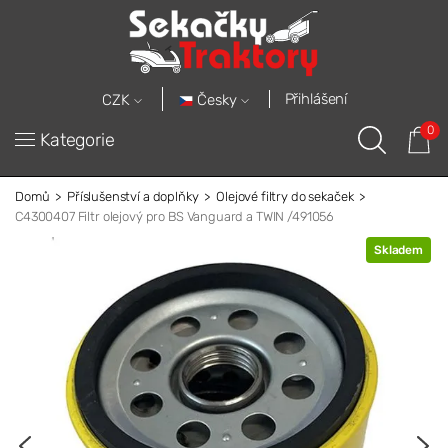
Přihlášení
Česky
CZK
0
Kategorie
Domů
Příslušenství a doplňky
Olejové filtry do sekaček
C4300407 Filtr olejový pro BS Vanguard a TWIN /491056
Skladem