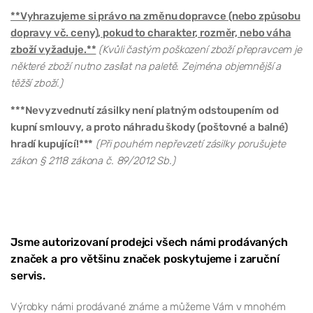
**Vyhrazujeme si právo na změnu dopravce (nebo způsobu
dopravy vč. ceny), pokud to charakter, rozměr, nebo váha
zboží vyžaduje.**
(Kvůli častým poškození zboží přepravcem je
některé zboží nutno zasílat na paletě. Zejména objemnější a
těžší zboží.)
***Nevyzvednutí zásilky není platným odstoupením od
kupní smlouvy, a proto náhradu škody (poštovné a balné)
hradí kupující!***
(Při pouhém nepřevzetí zásilky porušujete
zákon § 2118 zákona č. 89/2012 Sb.)
Jsme autorizovaní prodejci všech námi prodávaných
značek a pro většinu značek poskytujeme i zaruční
servis.
Výrobky námi prodávané známe a můžeme Vám v mnohém