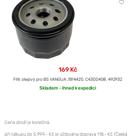
169 Kč
Filtr olejový pro BS VANGUA /B14420, C4300408, 492932
Skladem - ihned k expedici
Cena zboží je konečná.
při nákupu do 5.999,- Kč je účtována doprava 118,- Kč (Česká