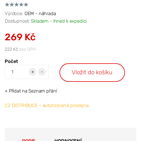
Výrobce:
OEM - náhrada
Dostupnost:
Skladem - ihned k expedici
269 Kč
222 Kč
bez DPH
Počet
Vložit do košíku
+
-
+ Přidat na Seznam přání
CZ DISTRIBUCE - autorizovaná prodejna
POPIS
HODNOCENÍ