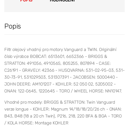
Popis
Filtr olejový vhodný pro motory Vanguard a TWIN. Originální
číslo výrobce BOBCAT: 6513601, 6652366 - BRIGGS &
STRATTON: 491056, 491056S, 805255, 807894 - CASE:
C26191 - GRAVELY: 42366 - HUSQVARNA: 531-02-95-03, 531-
30-73-91, 531029503, 531307391 - JACOBSEN: 5000440 -
JOHN DEERE: AM101207 - KOHLER: 52 050 02, 5205002 -
ONAN: 122-0645, 1220645 - TORO / WHEEL HORSE: NN10147.
Vhodné pro modely: BRIGGS & STRATTON: Twin Vanguard
verze longue - KOHLER: Magnum 14/18/18/20/26 ch - ONAN:
B43, B48 (18 a 20 ch Twin), P216, 218, 220 BFA & BGA - TORO
/ KOLA HORSE: Montage KOHLER