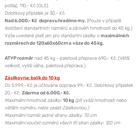
pošta), 110,- Kč (GLS).
Dobírkový příplatek je 30,- Kč.
Nad 6.000,- Kč dopravu hradíme my.
(Pouze v případě
dodržení standartních rozměrů a zárověň hmotnosti do 45 kg.)
Výše uvedené platí jen pro standartní zásilky o
maximálních
rozměrech do 120x60x60cm a váze do 45 kg.
ATYP rozměr
nad 45 kg - paletová přeprava 690,- Kč. (Větší
velikost, vyšší váha, paletová přeprava.)
Zásilkovna: balík do 10 kg
Do 5.999,- Kč je účtována doprava 99,- Kč. Dobírkový příplatek
20,- Kč.
Zdarma od 6.000,- Kč.
Maximální hmotnost zásilky:
10 kg
(při vyšší hmotnosti nebo
větším rozměru nelze zaslat Zásilkovnou.)
Maximální rozměr jedné strany zásilky: 70 cm
Maximální součet rozměrů všech tří stran zásilky: 120 cm