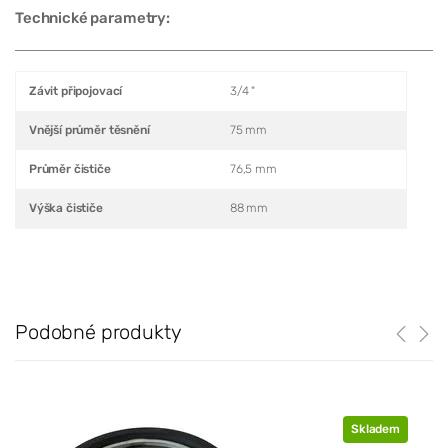
Technické parametry:
Závit připojovací
3/4 "
Vnější průměr těsnění
75 mm
Průměr čističe
76,5 mm
Výška čističe
88 mm
Podobné produkty
Skladem