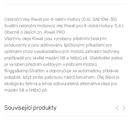
Celoroční olej Riwall pro 4-taktní motory (0.6l, SAE10W-30)
Kvalitní celoroční motorový olej Riwall pro 4-dobé motory, 0,6 l.
Obecně o olejích zn. Riwall PRO
Všechny oleje Riwall jsou vyrobeny předními českými
producenty a jsou aditivovány špičkovými přísadami pro
optimální chod vysokootáčkových motorů zahradní techniky,
popřípadě pro skvělé mazání lišt a řetězů pil. Stabilizátor paliva
je vyroben předním světovým výrobcem motorů
Briggs&amp;Stratton a doporučuje se automaticky přidávat
pokaždé, když plníte palivovou nádrž benzínem. Olej Bipol je
ekologicky šetrná a lehce odbouratelná alternativa oleje pro
mazání lišt a řetězů pil.
Související produkty