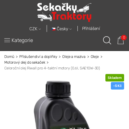
Přihlášení
Česky
CZK
0
Kategorie
Domů
Příslušenství a doplňky
Oleje a maziva
Oleje
Motorový olej do sekaček
Celoroční olej Riwall pro 4-taktní motory (0.6l, SAE10W-30)
Skladem
-5 Kč