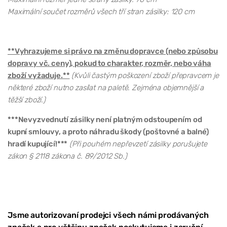
Maximální součet rozměrů všech tří stran zásilky: 120 cm
**Vyhrazujeme si právo na změnu dopravce (nebo způsobu
dopravy vč. ceny), pokud to charakter, rozměr, nebo váha
zboží vyžaduje.**
(Kvůli častým poškození zboží přepravcem je
některé zboží nutno zasílat na paletě. Zejména objemnější a
těžší zboží.)
***Nevyzvednutí zásilky není platným odstoupením od
kupní smlouvy, a proto náhradu škody (poštovné a balné)
hradí kupující!***
(Při pouhém nepřevzetí zásilky porušujete
zákon § 2118 zákona č. 89/2012 Sb.)
Jsme autorizovaní prodejci všech námi prodávaných