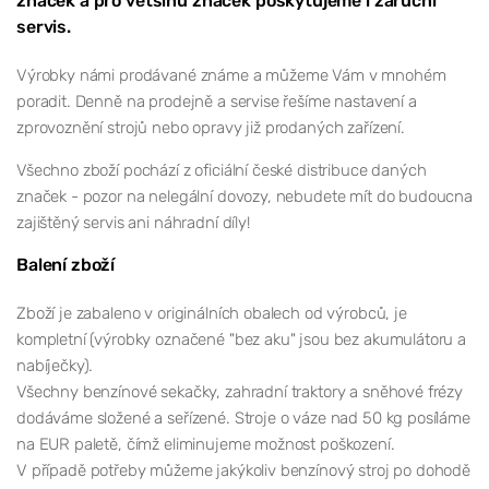
značek a pro většinu značek poskytujeme i zaruční
servis.
Výrobky námi prodávané známe a můžeme Vám v mnohém
poradit. Denně na prodejně a servise řešíme nastavení a
zprovoznění strojů nebo opravy již prodaných zařízení.
Všechno zboží pochází z oficiální české distribuce daných
značek - pozor na nelegální dovozy, nebudete mít do budoucna
zajištěný servis ani náhradní díly!
Balení zboží
Zboží je zabaleno v originálních obalech od výrobců, je
kompletní (výrobky označené "bez aku" jsou bez akumulátoru a
nabíječky).
Všechny benzínové sekačky, zahradní traktory a sněhové frézy
dodáváme složené a seřízené. Stroje o váze nad 50 kg posíláme
na EUR paletě, čímž eliminujeme možnost poškození.
V případě potřeby můžeme jakýkoliv benzínový stroj po dohodě