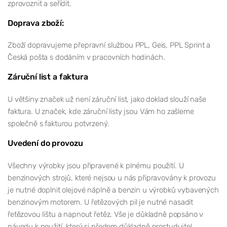
zprovoznit a seřídit.
Doprava zboží:
Zboží dopravujeme přepravní službou PPL, Geis, PPL Sprint a
Česká pošta s dodáním v pracovních hodinách.
Záruční list a faktura
U většiny značek už není záruční list, jako doklad slouží naše
faktura. U značek, kde záruční listy jsou Vám ho zašleme
společně s fakturou potvrzený.
Uvedení do provozu
Všechny výrobky jsou připravené k plnému použití. U
benzinových strojů, které nejsou u nás připravovány k provozu
je nutné doplnit olejové náplně a benzin u výrobků vybavených
benzinovým motorem. U řetězových pil je nutné nasadit
řetězovou lištu a napnout řetěz. Vše je důkladně popsáno v
návodu k použití, který si předem důkladně prostudujte!