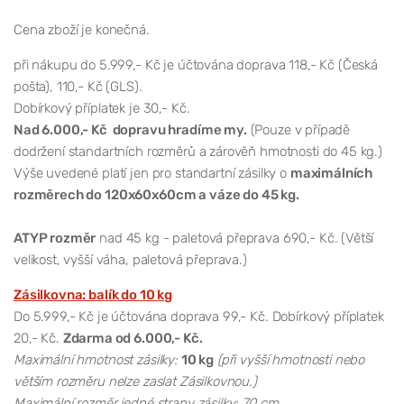
Cena zboží je konečná.
při nákupu do 5.999,- Kč je účtována doprava 118,- Kč (Česká
pošta), 110,- Kč (GLS).
Dobírkový příplatek je 30,- Kč.
Nad 6.000,- Kč dopravu hradíme my.
(Pouze v případě
dodržení standartních rozměrů a zárověň hmotnosti do 45 kg.)
Výše uvedené platí jen pro standartní zásilky o
maximálních
rozměrech do 120x60x60cm a váze do 45 kg.
ATYP rozměr
nad 45 kg - paletová přeprava 690,- Kč. (Větší
velikost, vyšší váha, paletová přeprava.)
Zásilkovna: balík do 10 kg
Do 5.999,- Kč je účtována doprava 99,- Kč. Dobírkový příplatek
20,- Kč.
Zdarma od 6.000,- Kč.
Maximální hmotnost zásilky:
10 kg
(při vyšší hmotnosti nebo
větším rozměru nelze zaslat Zásilkovnou.)
Maximální rozměr jedné strany zásilky: 70 cm