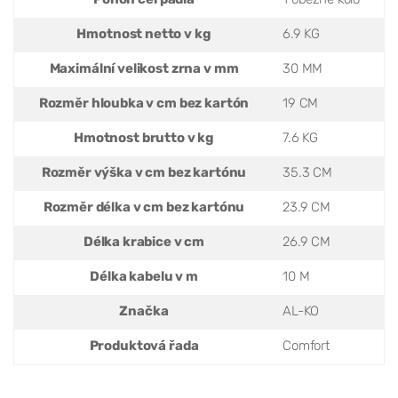
Hmotnost netto v kg
6.9 KG
Maximální velikost zrna v mm
30 MM
Rozměr hloubka v cm bez kartón
19 CM
Hmotnost brutto v kg
7.6 KG
Rozměr výška v cm bez kartónu
35.3 CM
Rozměr délka v cm bez kartónu
23.9 CM
Délka krabice v cm
26.9 CM
Délka kabelu v m
10 M
Značka
AL-KO
Produktová řada
Comfort