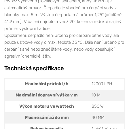
rovněž vybaveno plovákovým spínačem, který umožňuje
automatický provoz. Čerpadlo je vhodné pro čerpání vody z
hloubky max. 5 m. Výstup čerpadla má průměr 1,25“ (přibližně
41,9 mm). V balení najdete rovněž 90° koleno a redukci na jiný
průměr výstupní hadice.
Upozornění: čerpadlo není určeno pro čerpání pitné vody, ale
pouze užitkové vody o max. teplotě 35 °C. Dále není určeno pro
čerpání slané nebo znečištěné vody, nebo vody obsahující
agresivní chemické látky.
Technická specifikace
Maximální průtok l/h
12000 LPH
Maximální dopravní výška v m
10 M
Výkon motoru ve wattech
850 W
Plošné sání až do mm
40 MM
Pohon čerpadla
1 oběžné kolo