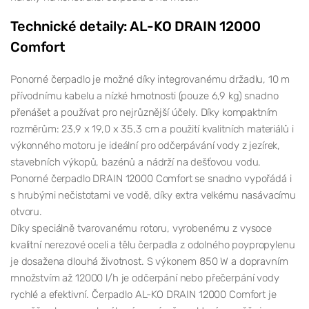
Technické detaily: AL-KO DRAIN 12000
Comfort
Ponorné čerpadlo je možné díky integrovanému držadlu, 10 m
přívodnímu kabelu a nízké hmotnosti (pouze 6,9 kg) snadno
přenášet a používat pro nejrůznější účely. Díky kompaktním
rozměrům: 23,9 x 19,0 x 35,3 cm a použití kvalitních materiálů i
výkonného motoru je ideální pro odčerpávání vody z jezírek,
stavebních výkopů, bazénů a nádrží na dešťovou vodu.
Ponorné čerpadlo DRAIN 12000 Comfort se snadno vypořádá i
s hrubými nečistotami ve vodě, díky extra velkému nasávacímu
otvoru.
Díky speciálně tvarovanému rotoru, vyrobenému z vysoce
kvalitní nerezové oceli a tělu čerpadla z odolného poypropylenu
je dosažena dlouhá životnost. S výkonem 850 W a dopravním
množstvím až 12000 l/h je odčerpání nebo přečerpání vody
rychlé a efektivní. Čerpadlo AL-KO DRAIN 12000 Comfort je