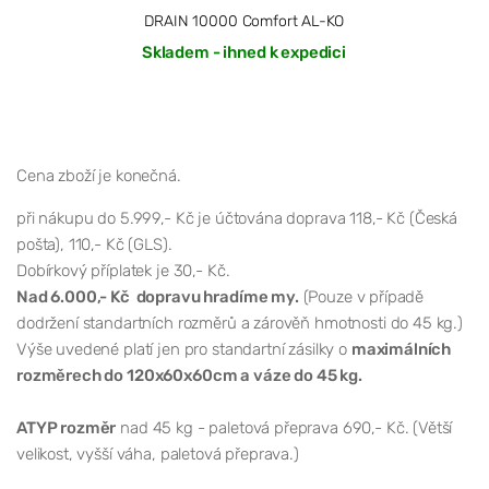
DRAIN 10000 Comfort AL-KO
Skladem - ihned k expedici
Cena zboží je konečná.
při nákupu do 5.999,- Kč je účtována doprava 118,- Kč (Česká
pošta), 110,- Kč (GLS).
Dobírkový příplatek je 30,- Kč.
Nad 6.000,- Kč dopravu hradíme my.
(Pouze v případě
dodržení standartních rozměrů a zárověň hmotnosti do 45 kg.)
Výše uvedené platí jen pro standartní zásilky o
maximálních
rozměrech do 120x60x60cm a váze do 45 kg.
ATYP rozměr
nad 45 kg - paletová přeprava 690,- Kč. (Větší
velikost, vyšší váha, paletová přeprava.)