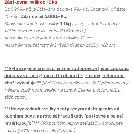
Zásilkovna: balík do 10 kg
Do 5.999,- Kč je účtována doprava 99,- Kč. Dobírkový příplatek
20,- Kč.
Zdarma od 6.000,- Kč.
Maximální hmotnost zásilky:
10 kg
(při vyšší hmotnosti nebo
větším rozměru nelze zaslat Zásilkovnou.)
Maximální rozměr jedné strany zásilky: 70 cm
Maximální součet rozměrů všech tří stran zásilky: 120 cm
**Vyhrazujeme si právo na změnu dopravce (nebo způsobu
dopravy vč. ceny), pokud to charakter, rozměr, nebo váha
zboží vyžaduje.**
(Kvůli častým poškození zboží přepravcem je
některé zboží nutno zasílat na paletě. Zejména objemnější a
těžší zboží.)
***Nevyzvednutí zásilky není platným odstoupením od
kupní smlouvy, a proto náhradu škody (poštovné a balné)
hradí kupující!***
(Při pouhém nepřevzetí zásilky porušujete
zákon § 2118 zákona č. 89/2012 Sb.)