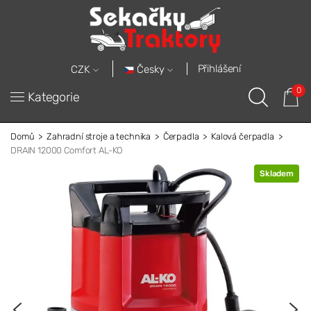
Přihlášení
Česky
CZK
0
Kategorie
Domů
Zahradní stroje a technika
Čerpadla
Kalová čerpadla
DRAIN 12000 Comfort AL-KO
Skladem