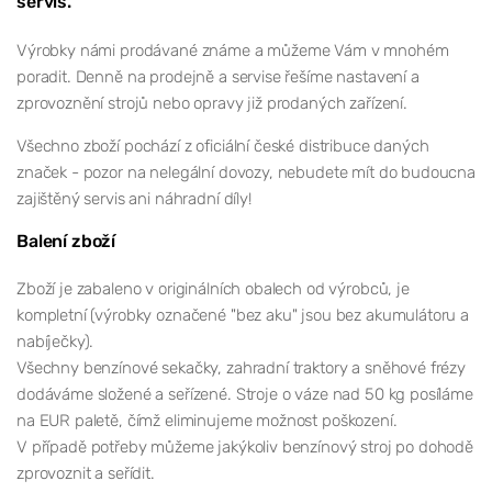
servis.
Výrobky námi prodávané známe a můžeme Vám v mnohém
poradit. Denně na prodejně a servise řešíme nastavení a
zprovoznění strojů nebo opravy již prodaných zařízení.
Všechno zboží pochází z oficiální české distribuce daných
značek - pozor na nelegální dovozy, nebudete mít do budoucna
zajištěný servis ani náhradní díly!
Balení zboží
Zboží je zabaleno v originálních obalech od výrobců, je
kompletní (výrobky označené "bez aku" jsou bez akumulátoru a
nabíječky).
Všechny benzínové sekačky, zahradní traktory a sněhové frézy
dodáváme složené a seřízené. Stroje o váze nad 50 kg posíláme
na EUR paletě, čímž eliminujeme možnost poškození.
V případě potřeby můžeme jakýkoliv benzínový stroj po dohodě
zprovoznit a seřídit.