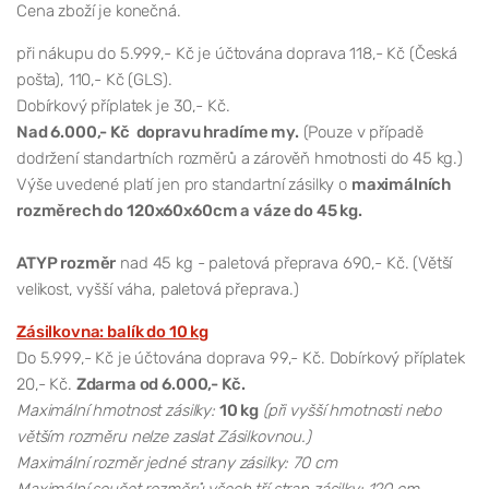
Cena zboží je konečná.
při nákupu do 5.999,- Kč je účtována doprava 118,- Kč (Česká
pošta), 110,- Kč (GLS).
Dobírkový příplatek je 30,- Kč.
Nad 6.000,- Kč dopravu hradíme my.
(Pouze v případě
dodržení standartních rozměrů a zárověň hmotnosti do 45 kg.)
Výše uvedené platí jen pro standartní zásilky o
maximálních
rozměrech do 120x60x60cm a váze do 45 kg.
ATYP rozměr
nad 45 kg - paletová přeprava 690,- Kč. (Větší
velikost, vyšší váha, paletová přeprava.)
Zásilkovna: balík do 10 kg
Do 5.999,- Kč je účtována doprava 99,- Kč. Dobírkový příplatek
20,- Kč.
Zdarma od 6.000,- Kč.
Maximální hmotnost zásilky:
10 kg
(při vyšší hmotnosti nebo
větším rozměru nelze zaslat Zásilkovnou.)
Maximální rozměr jedné strany zásilky: 70 cm
Maximální součet rozměrů všech tří stran zásilky: 120 cm