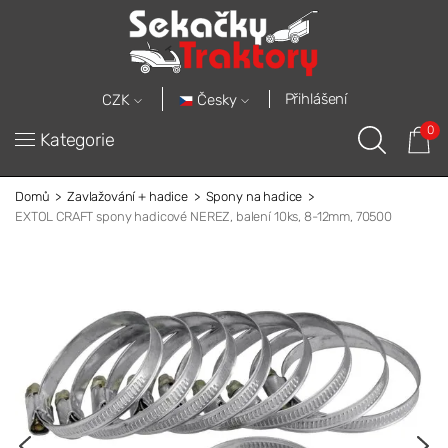
Přihlášení
Česky
CZK
0
Kategorie
Domů
Zavlažování + hadice
Spony na hadice
EXTOL CRAFT spony hadicové NEREZ, balení 10ks, 8-12mm, 70500