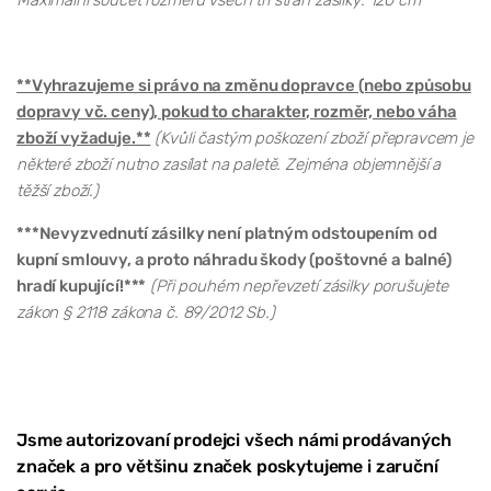
**Vyhrazujeme si právo na změnu dopravce (nebo způsobu
dopravy vč. ceny), pokud to charakter, rozměr, nebo váha
zboží vyžaduje.**
(Kvůli častým poškození zboží přepravcem je
některé zboží nutno zasílat na paletě. Zejména objemnější a
těžší zboží.)
***Nevyzvednutí zásilky není platným odstoupením od
kupní smlouvy, a proto náhradu škody (poštovné a balné)
hradí kupující!***
(Při pouhém nepřevzetí zásilky porušujete
zákon § 2118 zákona č. 89/2012 Sb.)
Jsme autorizovaní prodejci všech námi prodávaných
značek a pro většinu značek poskytujeme i zaruční