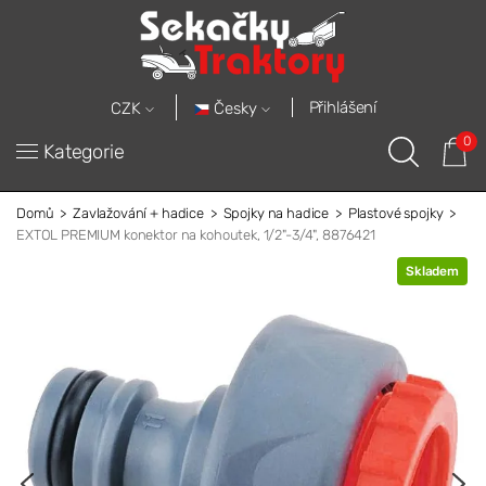
Přihlášení
Česky
CZK
0
Kategorie
Domů
Zavlažování + hadice
Spojky na hadice
Plastové spojky
EXTOL PREMIUM konektor na kohoutek, 1/2"-3/4", 8876421
Skladem