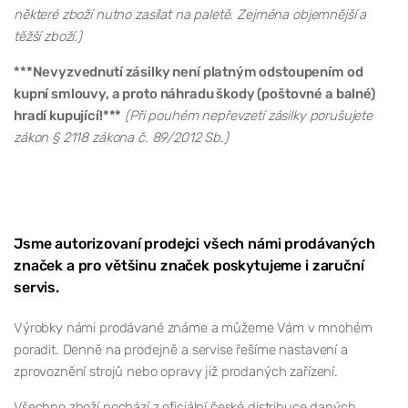
některé zboží nutno zasílat na paletě. Zejména objemnější a
těžší zboží.)
***Nevyzvednutí zásilky není platným odstoupením od
kupní smlouvy, a proto náhradu škody (poštovné a balné)
hradí kupující!***
(Při pouhém nepřevzetí zásilky porušujete
zákon § 2118 zákona č. 89/2012 Sb.)
Jsme autorizovaní prodejci všech námi prodávaných
značek a pro většinu značek poskytujeme i zaruční
servis.
Výrobky námi prodávané známe a můžeme Vám v mnohém
poradit. Denně na prodejně a servise řešíme nastavení a
zprovoznění strojů nebo opravy již prodaných zařízení.
Všechno zboží pochází z oficiální české distribuce daných