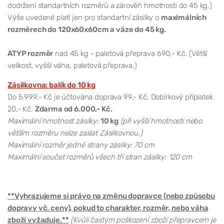
dodržení standartních rozměrů a zárověň hmotnosti do 45 kg.)
Výše uvedené platí jen pro standartní zásilky o
maximálních
rozměrech do 120x60x60cm a váze do 45 kg.
ATYP rozměr
nad 45 kg - paletová přeprava 690,- Kč. (Větší
velikost, vyšší váha, paletová přeprava.)
Zásilkovna: balík do 10 kg
Do 5.999,- Kč je účtována doprava 99,- Kč. Dobírkový příplatek
20,- Kč.
Zdarma od 6.000,- Kč.
Maximální hmotnost zásilky:
10 kg
(při vyšší hmotnosti nebo
větším rozměru nelze zaslat Zásilkovnou.)
Maximální rozměr jedné strany zásilky: 70 cm
Maximální součet rozměrů všech tří stran zásilky: 120 cm
**Vyhrazujeme si právo na změnu dopravce (nebo způsobu
dopravy vč. ceny), pokud to charakter, rozměr, nebo váha
zboží vyžaduje.**
(Kvůli častým poškození zboží přepravcem je