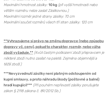
Maximální hmotnost zásilky:
10 kg
(při vyšší hmotnosti nebo
větším rozměru nelze zaslat Zásilkovnou.)
Maximální rozměr jedné strany zásilky: 70 cm
Maximální součet rozměrů všech tří stran zásilky: 120 cm
**Vyhrazujeme si právo na změnu dopravce (nebo způsobu
dopravy vč. ceny), pokud to charakter, rozměr, nebo váha
zboží vyžaduje.**
(Kvůli častým poškození zboží přepravcem je
některé zboží nutno zasílat na paletě. Zejména objemnější a
těžší zboží.)
***Nevyzvednutí zásilky není platným odstoupením od
kupní smlouvy, a proto náhradu škody (poštovné a balné)
hradí kupující!***
(Při pouhém nepřevzetí zásilky porušujete
zákon § 2118 zákona č. 89/2012 Sb.)