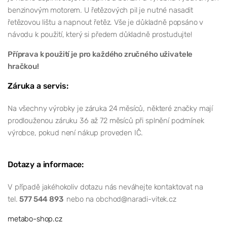
benzinovým motorem. U řetězových pil je nutné nasadit
řetězovou lištu a napnout řetěz. Vše je důkladně popsáno v
návodu k použití, který si předem důkladně prostudujte!
Příprava k použití je pro každého zručného uživatele
hračkou!
Záruka a servis:
Na všechny výrobky je záruka 24 měsíců, některé značky mají
prodlouženou záruku 36 až 72 měsíců při splnění podmínek
výrobce, pokud není nákup proveden IČ.
Dotazy a informace:
V případě jakéhokoliv dotazu nás neváhejte kontaktovat na
tel.
577 544 893
nebo na obchod@naradi-vitek.cz
metabo-shop.cz