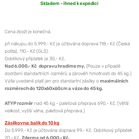
Skladem - ihned k expedici
Cena zboží je konečná.
při nákupu do 5.999,- Kč je účtována doprava 118,- Kč (Česká
pošta), 110,- Kč (GLS).
Dobírkový příplatek je 30,- Kč.
Nad 6.000,- Kč dopravu hradíme my.
(Pouze v případě
dodržení standartních rozměrů a zárověň hmotnosti do 45 kg.)
Výše uvedené platí jen pro standartní zásilky o
maximálních
rozměrech do 120x60x60cm a váze do 45 kg.
ATYP rozměr
nad 45 kg - paletová přeprava 690,- Kč. (Větší
velikost, vyšší váha, paletová přeprava.)
Zásilkovna: balík do 10 kg
Do 5.999,- Kč je účtována doprava 99,- Kč. Dobírkový příplatek
20,- Kč.
Zdarma od 6.000,- Kč.