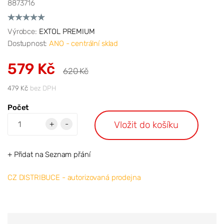
8873716
Výrobce:
EXTOL PREMIUM
Dostupnost:
ANO - centrální sklad
579 Kč
620 Kč
479 Kč
bez DPH
Počet
Vložit do košíku
+
-
+ Přidat na Seznam přání
CZ DISTRIBUCE - autorizovaná prodejna