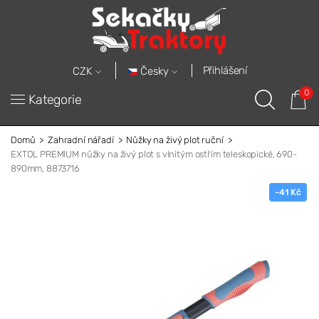
Přihlášení
Česky
CZK
0
Kategorie
Domů
Zahradní nářadí
Nůžky na živý plot ruční
EXTOL PREMIUM nůžky na živý plot s vlnitým ostřím teleskopické, 690-
890mm, 8873716
-41 Kč