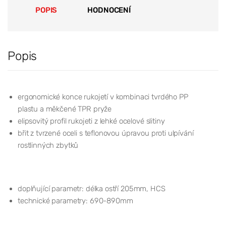
POPIS
HODNOCENÍ
Popis
ergonomické konce rukojetí v kombinaci tvrdého PP
plastu a měkčené TPR pryže
elipsovitý profil rukojeti z lehké ocelové slitiny
břit z tvrzené oceli s teflonovou úpravou proti ulpívání
rostlinných zbytků
doplňující parametr: délka ostří 205mm, HCS
technické parametry: 690-890mm