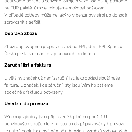
dodáváme složené a seřízené. Stroje o váze nad 50 kg posíláme
na EUR paletě, čímž eliminujeme možnost poškození.
V případě potřeby můžeme jakýkoliv benzínový stroj po dohodě
zprovoznit a seřídit.
Doprava zboží:
Zboží dopravujeme přepravní službou PPL, Geis, PPL Sprint a
Česká pošta s dodáním v pracovních hodinách.
Záruční list a faktura
U většiny značek už není záruční list, jako doklad slouží naše
faktura. U značek, kde záruční listy jsou Vám ho zašleme
společně s fakturou potvrzený.
Uvedení do provozu
Všechny výrobky jsou připravené k plnému použití. U
benzinových strojů, které nejsou u nás připravovány k provozu
je nutné doplnit olejové náplně a benzin u výrobků vybavených