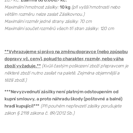
Maximální hmotnost zásilky:
10 kg
(při vyšší hmotnosti nebo
větším rozměru nelze zaslat Zásilkovnou.)
Maximální rozměr jedné strany zásilky: 70 cm
Maximální součet rozměrů všech tří stran zásilky: 120 cm
**Vyhrazujeme si právo na změnu dopravce (nebo způsobu
dopravy vč. ceny), pokud to charakter, rozměr, nebo váha
zboží vyžaduje.**
(Kvůli častým poškození zboží přepravcem je
některé zboží nutno zasílat na paletě. Zejména objemnější a
těžší zboží.)
***Nevyzvednutí zásilky není platným odstoupením od
kupní smlouvy, a proto náhradu škody (poštovné a balné)
hradí kupující!***
(Při pouhém nepřevzetí zásilky porušujete
zákon § 2118 zákona č. 89/2012 Sb.)