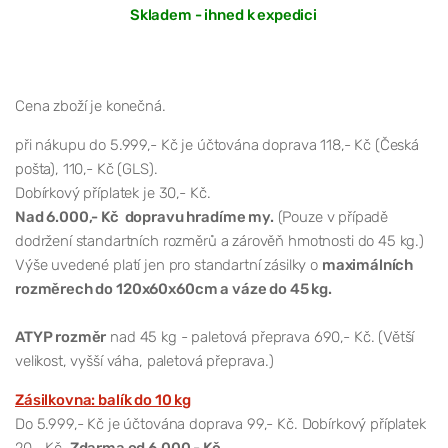
Skladem - ihned k expedici
Cena zboží je konečná.
při nákupu do 5.999,- Kč je účtována doprava 118,- Kč (Česká
pošta), 110,- Kč (GLS).
Dobírkový příplatek je 30,- Kč.
Nad 6.000,- Kč dopravu hradíme my.
(Pouze v případě
dodržení standartních rozměrů a zárověň hmotnosti do 45 kg.)
Výše uvedené platí jen pro standartní zásilky o
maximálních
rozměrech do 120x60x60cm a váze do 45 kg.
ATYP rozměr
nad 45 kg - paletová přeprava 690,- Kč. (Větší
velikost, vyšší váha, paletová přeprava.)
Zásilkovna: balík do 10 kg
Do 5.999,- Kč je účtována doprava 99,- Kč. Dobírkový příplatek
20,- Kč.
Zdarma od 6.000,- Kč.