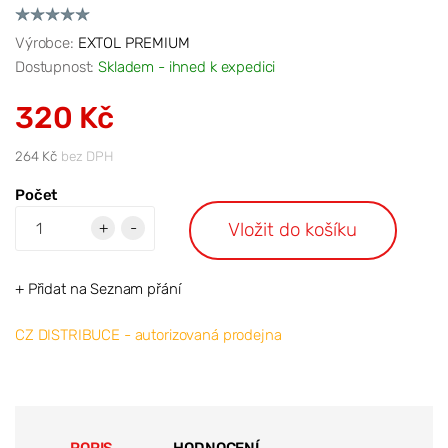
Výrobce:
EXTOL PREMIUM
Dostupnost:
Skladem - ihned k expedici
320 Kč
264 Kč
bez DPH
Počet
Vložit do košíku
+
-
+ Přidat na Seznam přání
CZ DISTRIBUCE - autorizovaná prodejna
POPIS
HODNOCENÍ