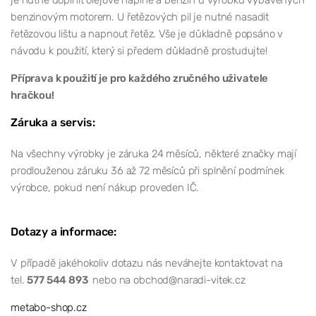
je nutné doplnit olejové náplně a benzin u výrobků vybavených
benzinovým motorem. U řetězových pil je nutné nasadit
řetězovou lištu a napnout řetěz. Vše je důkladně popsáno v
návodu k použití, který si předem důkladně prostudujte!
Příprava k použití je pro každého zručného uživatele
hračkou!
Záruka a servis:
Na všechny výrobky je záruka 24 měsíců, některé značky mají
prodlouženou záruku 36 až 72 měsíců při splnění podmínek
výrobce, pokud není nákup proveden IČ.
Dotazy a informace:
V případě jakéhokoliv dotazu nás neváhejte kontaktovat na
tel.
577 544 893
nebo na obchod@naradi-vitek.cz
metabo-shop.cz