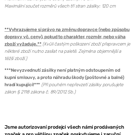
Maximální součet rozměrů všech tří stran zásilky: 120 cm
**Vyhrazujeme si právo na změnu dopravce (nebo způsobu
dopravy vč. ceny), pokud to charakter, rozměr, nebo váha
zboží vyžaduje.**
(Kvůli častým poškození zboží přepravcem je
některé zboží nutno zasílat na paletě. Zejména objemnější a
těžší zboží.)
***Nevyzvednutí zásilky není platným odstoupením od
kupní smlouvy, a proto náhradu škody (poštovné a balné)
hradí kupující!***
(Při pouhém nepřevzetí zásilky porušujete
zákon § 2118 zákona č. 89/2012 Sb.)
Jsme autorizovaní prodejci všech námi prodávaných
značek a pro většinu značek poskytujeme i zaruční