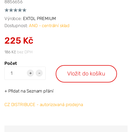
8856656
Výrobce:
EXTOL PREMIUM
Dostupnost:
ANO - centrální sklad
225 Kč
186 Kč
bez DPH
Počet
Vložit do košíku
+
-
+ Přidat na Seznam přání
CZ DISTRIBUCE - autorizovaná prodejna