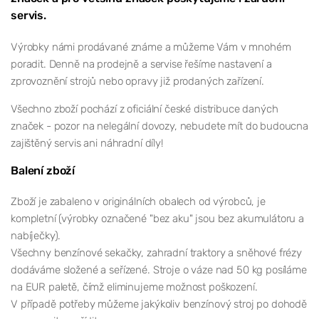
servis.
Výrobky námi prodávané známe a můžeme Vám v mnohém
poradit. Denně na prodejně a servise řešíme nastavení a
zprovoznění strojů nebo opravy již prodaných zařízení.
Všechno zboží pochází z oficiální české distribuce daných
značek - pozor na nelegální dovozy, nebudete mít do budoucna
zajištěný servis ani náhradní díly!
Balení zboží
Zboží je zabaleno v originálních obalech od výrobců, je
kompletní (výrobky označené "bez aku" jsou bez akumulátoru a
nabíječky).
Všechny benzínové sekačky, zahradní traktory a sněhové frézy
dodáváme složené a seřízené. Stroje o váze nad 50 kg posíláme
na EUR paletě, čímž eliminujeme možnost poškození.
V případě potřeby můžeme jakýkoliv benzínový stroj po dohodě