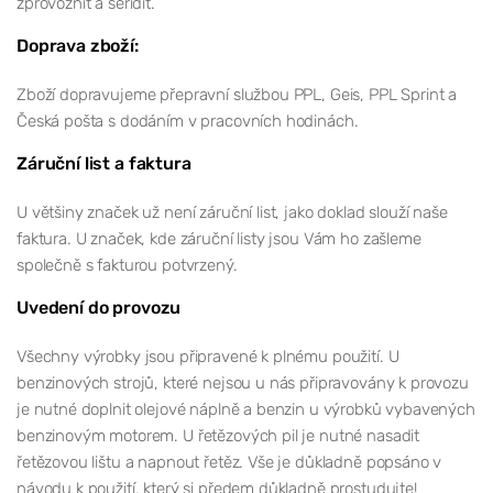
zprovoznit a seřídit.
Doprava zboží:
Zboží dopravujeme přepravní službou PPL, Geis, PPL Sprint a
Česká pošta s dodáním v pracovních hodinách.
Záruční list a faktura
U většiny značek už není záruční list, jako doklad slouží naše
faktura. U značek, kde záruční listy jsou Vám ho zašleme
společně s fakturou potvrzený.
Uvedení do provozu
Všechny výrobky jsou připravené k plnému použití. U
benzinových strojů, které nejsou u nás připravovány k provozu
je nutné doplnit olejové náplně a benzin u výrobků vybavených
benzinovým motorem. U řetězových pil je nutné nasadit
řetězovou lištu a napnout řetěz. Vše je důkladně popsáno v
návodu k použití, který si předem důkladně prostudujte!