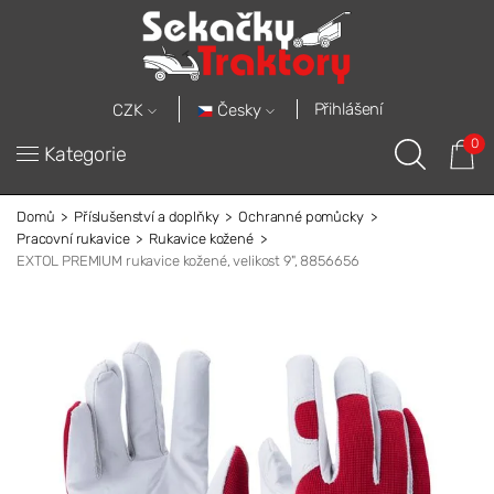
Přihlášení
Česky
CZK
0
Kategorie
Domů
Příslušenství a doplňky
Ochranné pomůcky
Pracovní rukavice
Rukavice kožené
EXTOL PREMIUM rukavice kožené, velikost 9", 8856656