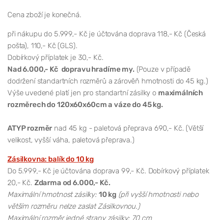
Cena zboží je konečná.
při nákupu do 5.999,- Kč je účtována doprava 118,- Kč (Česká
pošta), 110,- Kč (GLS).
Dobírkový příplatek je 30,- Kč.
Nad 6.000,- Kč dopravu hradíme my.
(Pouze v případě
dodržení standartních rozměrů a zárověň hmotnosti do 45 kg.)
Výše uvedené platí jen pro standartní zásilky o
maximálních
rozměrech do 120x60x60cm a váze do 45 kg.
ATYP rozměr
nad 45 kg - paletová přeprava 690,- Kč. (Větší
velikost, vyšší váha, paletová přeprava.)
Zásilkovna: balík do 10 kg
Do 5.999,- Kč je účtována doprava 99,- Kč. Dobírkový příplatek
20,- Kč.
Zdarma od 6.000,- Kč.
Maximální hmotnost zásilky:
10 kg
(při vyšší hmotnosti nebo
větším rozměru nelze zaslat Zásilkovnou.)
Maximální rozměr jedné strany zásilky: 70 cm