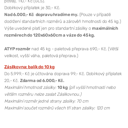
pošta), 110,- Kč (GLS).
Dobírkový příplatek je 30,- Kč.
Nad 6.000,- Kč dopravu hradíme my.
(Pouze v případě
dodržení standartních rozměrů a zárověň hmotnosti do 45 kg.)
Výše uvedené platí jen pro standartní zásilky o
maximálních
rozměrech do 120x60x60cm a váze do 45 kg.
ATYP rozměr
nad 45 kg - paletová přeprava 690,- Kč. (Větší
velikost, vyšší váha, paletová přeprava.)
Zásilkovna: balík do 10 kg
Do 5.999,- Kč je účtována doprava 99,- Kč. Dobírkový příplatek
20,- Kč.
Zdarma od 6.000,- Kč.
Maximální hmotnost zásilky:
10 kg
(při vyšší hmotnosti nebo
větším rozměru nelze zaslat Zásilkovnou.)
Maximální rozměr jedné strany zásilky: 70 cm
Maximální součet rozměrů všech tří stran zásilky: 120 cm