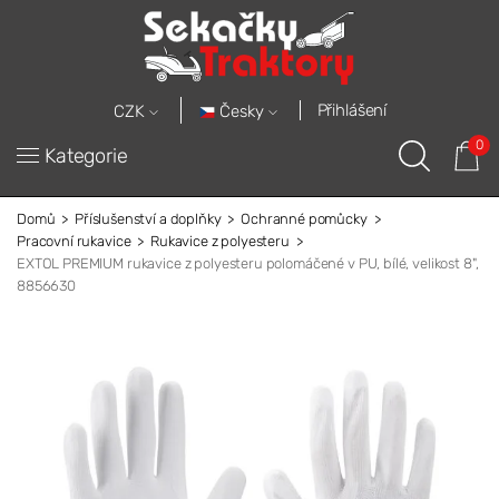
Přihlášení
Česky
CZK
0
Kategorie
Domů
Příslušenství a doplňky
Ochranné pomůcky
Pracovní rukavice
Rukavice z polyesteru
EXTOL PREMIUM rukavice z polyesteru polomáčené v PU, bílé, velikost 8",
8856630