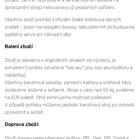
zprovoznění strojů nebo opravy již prodaných zařízení.
Všechno zboží pochází z oficiální české distribuce daných
značek - pozor na nelegální dovozy, nebudete mít do budoucna
zajištěný servis ani náhradní díly!
Balení zboží
Zboží je zabaleno v originálních obalech od výrobců, je
kompletní (výrobky označené "bez aku" jsou bez akumulátoru a
nabíječky).
Všechny benzínové sekačky, zahradní traktory a sněhové frézy
dodáváme složené a seřízené. Stroje o váze nad 50 kg posíláme
na EUR paletě, čímž eliminujeme možnost poškození.
V případě potřeby můžeme jakýkoliv benzínový stroj po dohodě
zprovoznit a seřídit.
Doprava zboží:
Zboží dopravujeme přepravní službou PPL, Geis, PPL Sprint a