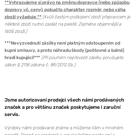
**Vyhrazujeme si právo na změnu dopravce (nebo způsobu
dopravy vč. ceny), pokud to charakter, rozměr, nebo váha
zboží vyžaduje.**
(Kvůli častým poškození zboží přepravcem je
některé zboží nutno zasílat na paletě. Zejména objemnější a
těžší zboží.)
***Nevyzvednutí zásilky není platným odstoupením od
kupní smlouvy, a proto náhradu škody (poštovné a balné)
hradí kupující!***
(Při pouhém nepřevzetí zásilky porušujete
zákon § 2118 zákona č. 89/2012 Sb.)
Jsme autorizovaní prodejci všech námi prodávaných
značek a pro většinu značek poskytujeme i zaruční
servis.
Výrobky námi prodávané známe a můžeme Vám v mnohém
poradit. Denně na prodejně a servise řešíme nastavení a