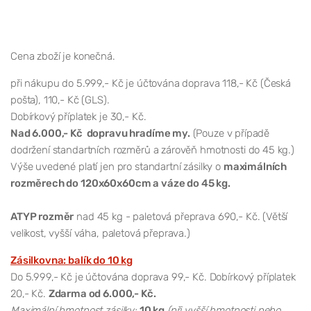
Cena zboží je konečná.
při nákupu do 5.999,- Kč je účtována doprava 118,- Kč (Česká
pošta), 110,- Kč (GLS).
Dobírkový příplatek je 30,- Kč.
Nad 6.000,- Kč dopravu hradíme my.
(Pouze v případě
dodržení standartních rozměrů a zárověň hmotnosti do 45 kg.)
Výše uvedené platí jen pro standartní zásilky o
maximálních
rozměrech do 120x60x60cm a váze do 45 kg.
ATYP rozměr
nad 45 kg - paletová přeprava 690,- Kč. (Větší
velikost, vyšší váha, paletová přeprava.)
Zásilkovna: balík do 10 kg
Do 5.999,- Kč je účtována doprava 99,- Kč. Dobírkový příplatek
20,- Kč.
Zdarma od 6.000,- Kč.
Maximální hmotnost zásilky:
10 kg
(při vyšší hmotnosti nebo