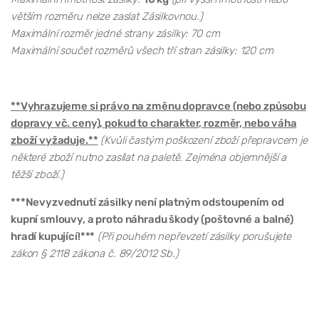
větším rozměru nelze zaslat Zásilkovnou.)
Maximální rozměr jedné strany zásilky: 70 cm
Maximální součet rozměrů všech tří stran zásilky: 120 cm
**Vyhrazujeme si právo na změnu dopravce (nebo způsobu
dopravy vč. ceny), pokud to charakter, rozměr, nebo váha
zboží vyžaduje.**
(Kvůli častým poškození zboží přepravcem je
některé zboží nutno zasílat na paletě. Zejména objemnější a
těžší zboží.)
***Nevyzvednutí zásilky není platným odstoupením od
kupní smlouvy, a proto náhradu škody (poštovné a balné)
hradí kupující!***
(Při pouhém nepřevzetí zásilky porušujete
zákon § 2118 zákona č. 89/2012 Sb.)