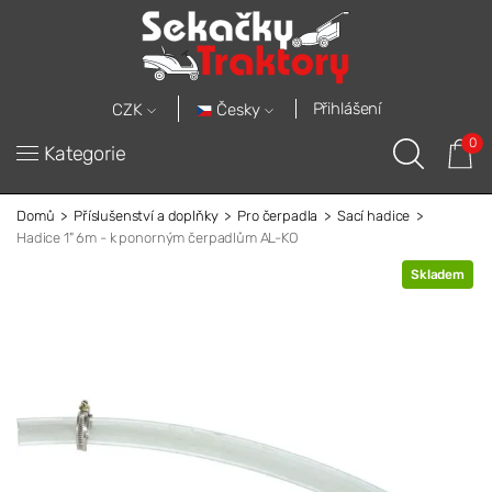
Přihlášení
Česky
CZK
0
Kategorie
Domů
Příslušenství a doplňky
Pro čerpadla
Sací hadice
Hadice 1" 6m - k ponorným čerpadlům AL-KO
Skladem