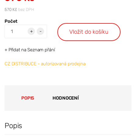
570 Kč
bez DPH
Počet
Vložit do košíku
+
-
+ Přidat na Seznam přání
CZ DISTRIBUCE - autorizovaná prodejna
POPIS
HODNOCENÍ
Popis