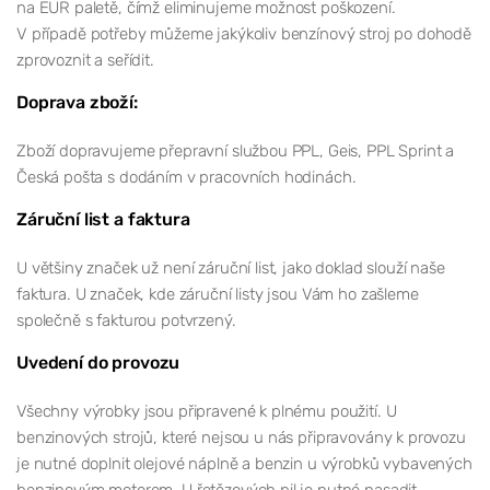
na EUR paletě, čímž eliminujeme možnost poškození.
V případě potřeby můžeme jakýkoliv benzínový stroj po dohodě
zprovoznit a seřídit.
Doprava zboží:
Zboží dopravujeme přepravní službou PPL, Geis, PPL Sprint a
Česká pošta s dodáním v pracovních hodinách.
Záruční list a faktura
U většiny značek už není záruční list, jako doklad slouží naše
faktura. U značek, kde záruční listy jsou Vám ho zašleme
společně s fakturou potvrzený.
Uvedení do provozu
Všechny výrobky jsou připravené k plnému použití. U
benzinových strojů, které nejsou u nás připravovány k provozu
je nutné doplnit olejové náplně a benzin u výrobků vybavených
benzinovým motorem. U řetězových pil je nutné nasadit