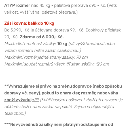
ATYP rozměr
nad 45 kg - paletová přeprava 690,- Kč. (Větší
velikost, vyšší váha, paletová přeprava.)
Zásilkovna: balík do 10 kg
Do 5.999,- Kč je účtována doprava 99,- Kč. Dobírkový příplatek
20,- Kč.
Zdarma od 6.000,- Kč.
Maximální hmotnost zásilky:
10 kg
(při vyšší hmotnosti nebo
větším rozměru nelze zaslat Zásilkovnou.)
Maximální rozměr jedné strany zásilky: 70 cm
Maximální součet rozměrů všech tří stran zásilky: 120 cm
**Vyhrazujeme si právo na změnu dopravce (nebo způsobu
dopravy vč. ceny), pokud to charakter, rozměr, nebo váha
zboží vyžaduje.**
(Kvůli častým poškození zboží přepravcem je
některé zboží nutno zasílat na paletě. Zejména objemnější a
těžší zboží.)
***Nevyzvednutí zásilky není platným odstoupením od