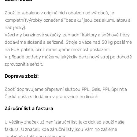
Zboží je zabaleno v originálních obalech od výrobců, je
kompletní (výrobky označené "bez aku" jsou bez akumulátoru a
nabíječky).
Všechny benzínové sekačky, zahradní traktory a sněhové frézy
dodáváme složené a seřízené. Stroje o váze nad 50 kg posíláme
na EUR paletě, čímž eliminujeme možnost poškození.
V případě potřeby můžeme jakýkoliv benzínový stroj po dohodě
zprovoznit a seřídit.
Doprava zboží:
Zboží dopravujeme přepravní službou PPL, Geis, PPL Sprint a
Česká pošta s dodáním v pracovních hodinách.
Záruční list a faktura
U většiny značek už není záruční list, jako doklad slouží naše
faktura. U značek, kde záruční listy jsou Vám ho zašleme
společně s fakturou potvrzený.