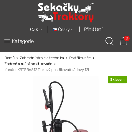
Přihlášení
Česky
CZK
0
Kategorie
Domů
Zahradní stroje a technika
Postřikovače
Zádové a ruční postřikovače
Kreator KRTGR6812 Tlakový postřikovač zádový 12L
Skladem