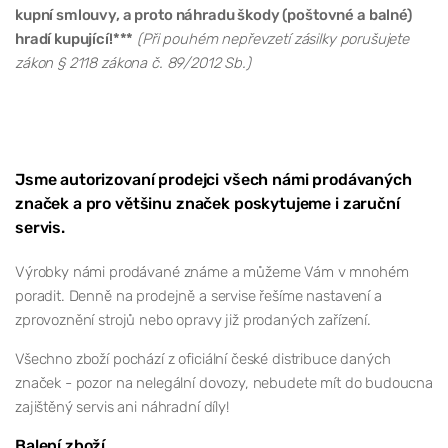
kupní smlouvy, a proto náhradu škody (poštovné a balné)
hradí kupující!***
(Při pouhém nepřevzetí zásilky porušujete
zákon § 2118 zákona č. 89/2012 Sb.)
Jsme autorizovaní prodejci všech námi prodávaných
značek a pro většinu značek poskytujeme i zaruční
servis.
Výrobky námi prodávané známe a můžeme Vám v mnohém
poradit. Denně na prodejně a servise řešíme nastavení a
zprovoznění strojů nebo opravy již prodaných zařízení.
Všechno zboží pochází z oficiální české distribuce daných
značek - pozor na nelegální dovozy, nebudete mít do budoucna
zajištěný servis ani náhradní díly!
Balení zboží