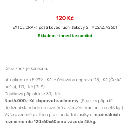
120 Kč
EXTOL CRAFT postřikovač ruční tlakový, 2l, MOSAZ, 92601
Skladem - ihned k expedici
Cena zboží je konečná.
při nákupu do 5.999,- Kč je účtována doprava 118,- Kč (Česká
pošta), 110,- Kč (GLS).
Dobírkový příplatek je 30,- Kč.
Nad 6.000,- Kč dopravu hradíme my.
(Pouze v případě
dodržení standartních rozměrů a zárověň hmotnosti do 45 kg.)
Výše uvedené platí jen pro standartní zásilky o
maximálních
rozměrech do 120x60x60cm a váze do 45 kg.