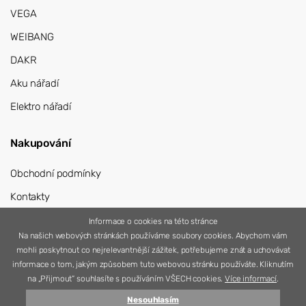
VEGA
WEIBANG
DAKR
Aku nářadí
Elektro nářadí
Nakupování
Obchodní podmínky
Kontakty
Přihlášení
Informace o cookies na této stránce
Na našich webových stránkách používáme soubory cookies. Abychom vám
Registrace
mohli poskytnout co nejrelevantnější zážitek, potřebujeme znát a uchovávat
informace o tom, jakým způsobem tuto webovou stránku používáte. Kliknutím
na „Přijmout“ souhlasíte s používáním VŠECH cookies.
Více informací
.
Nesouhlasím
© 2026 Nářadí Vítek