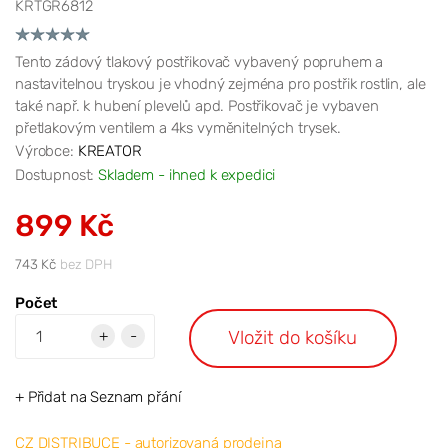
KRTGR6812
Tento zádový tlakový postřikovač vybavený popruhem a
nastavitelnou tryskou je vhodný zejména pro postřik rostlin, ale
také např. k hubení plevelů apd. Postřikovač je vybaven
přetlakovým ventilem a 4ks vyměnitelných trysek.
Výrobce:
KREATOR
Dostupnost:
Skladem - ihned k expedici
899 Kč
743 Kč
bez DPH
Počet
Vložit do košíku
+
-
+ Přidat na Seznam přání
CZ DISTRIBUCE - autorizovaná prodejna