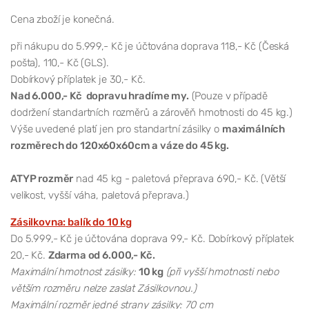
Cena zboží je konečná.
při nákupu do 5.999,- Kč je účtována doprava 118,- Kč (Česká
pošta), 110,- Kč (GLS).
Dobírkový příplatek je 30,- Kč.
Nad 6.000,- Kč dopravu hradíme my.
(Pouze v případě
dodržení standartních rozměrů a zárověň hmotnosti do 45 kg.)
Výše uvedené platí jen pro standartní zásilky o
maximálních
rozměrech do 120x60x60cm a váze do 45 kg.
ATYP rozměr
nad 45 kg - paletová přeprava 690,- Kč. (Větší
velikost, vyšší váha, paletová přeprava.)
Zásilkovna: balík do 10 kg
Do 5.999,- Kč je účtována doprava 99,- Kč. Dobírkový příplatek
20,- Kč.
Zdarma od 6.000,- Kč.
Maximální hmotnost zásilky:
10 kg
(při vyšší hmotnosti nebo
větším rozměru nelze zaslat Zásilkovnou.)
Maximální rozměr jedné strany zásilky: 70 cm