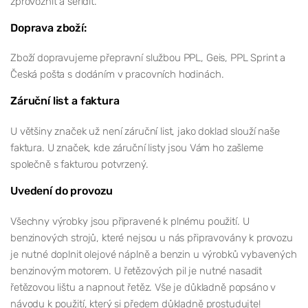
zprovoznit a seřídit.
Doprava zboží:
Zboží dopravujeme přepravní službou PPL, Geis, PPL Sprint a
Česká pošta s dodáním v pracovních hodinách.
Záruční list a faktura
U většiny značek už není záruční list, jako doklad slouží naše
faktura. U značek, kde záruční listy jsou Vám ho zašleme
společně s fakturou potvrzený.
Uvedení do provozu
Všechny výrobky jsou připravené k plnému použití. U
benzinových strojů, které nejsou u nás připravovány k provozu
je nutné doplnit olejové náplně a benzin u výrobků vybavených
benzinovým motorem. U řetězových pil je nutné nasadit
řetězovou lištu a napnout řetěz. Vše je důkladně popsáno v
návodu k použití, který si předem důkladně prostudujte!