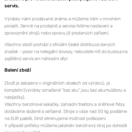
servis.
Výrobky námi prodávané známe a můžeme Vám v mnohém
poradit. Denně na prodejně a servise řešíme nastavení a
zprovoznění strojů nebo opravy již prodaných zařízení.
Všechno zboží pochází z oficiální české distribuce daných
značek - pozor na nelegální dovozy, nebudete mít do budoucna
zajištěný servis ani náhradní díly!
Balení zboží
Zboží je zabaleno v originálních obalech od výrobců, je
kompletní (výrobky označené "bez aku" jsou bez akumulátoru a
nabíječky).
Všechny benzínové sekačky, zahradní traktory a sněhové frézy
dodáváme složené a seřízené. Stroje o váze nad 50 kg posíláme
na EUR paletě, čímž eliminujeme možnost poškození.
V případě potřeby můžeme jakýkoliv benzínový stroj po dohodě