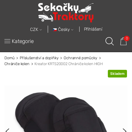
Přihlášení
Česky
CZK
0
Kategorie
Domů
Příslušenství a doplňky
Ochranné pomůcky
Chrániče kolen
Kreator KRTS20002 Chrániče kolen HIGH
Skladem