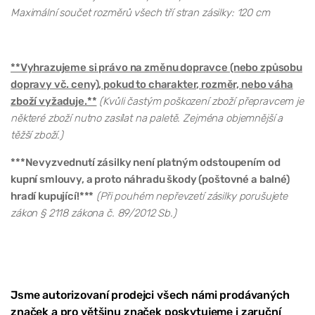
Maximální součet rozměrů všech tří stran zásilky: 120 cm
**Vyhrazujeme si právo na změnu dopravce (nebo způsobu
dopravy vč. ceny), pokud to charakter, rozměr, nebo váha
zboží vyžaduje.**
(Kvůli častým poškození zboží přepravcem je
některé zboží nutno zasílat na paletě. Zejména objemnější a
těžší zboží.)
***Nevyzvednutí zásilky není platným odstoupením od
kupní smlouvy, a proto náhradu škody (poštovné a balné)
hradí kupující!***
(Při pouhém nepřevzetí zásilky porušujete
zákon § 2118 zákona č. 89/2012 Sb.)
Jsme autorizovaní prodejci všech námi prodávaných
značek a pro většinu značek poskytujeme i zaruční