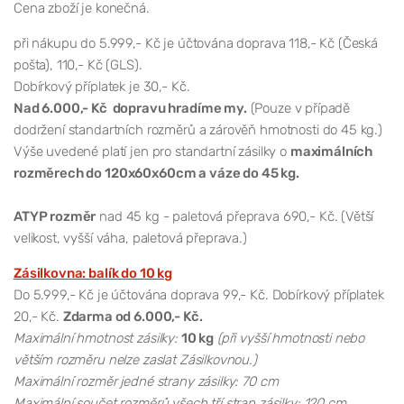
Cena zboží je konečná.
při nákupu do 5.999,- Kč je účtována doprava 118,- Kč (Česká
pošta), 110,- Kč (GLS).
Dobírkový příplatek je 30,- Kč.
Nad 6.000,- Kč dopravu hradíme my.
(Pouze v případě
dodržení standartních rozměrů a zárověň hmotnosti do 45 kg.)
Výše uvedené platí jen pro standartní zásilky o
maximálních
rozměrech do 120x60x60cm a váze do 45 kg.
ATYP rozměr
nad 45 kg - paletová přeprava 690,- Kč. (Větší
velikost, vyšší váha, paletová přeprava.)
Zásilkovna: balík do 10 kg
Do 5.999,- Kč je účtována doprava 99,- Kč. Dobírkový příplatek
20,- Kč.
Zdarma od 6.000,- Kč.
Maximální hmotnost zásilky:
10 kg
(při vyšší hmotnosti nebo
větším rozměru nelze zaslat Zásilkovnou.)
Maximální rozměr jedné strany zásilky: 70 cm
Maximální součet rozměrů všech tří stran zásilky: 120 cm