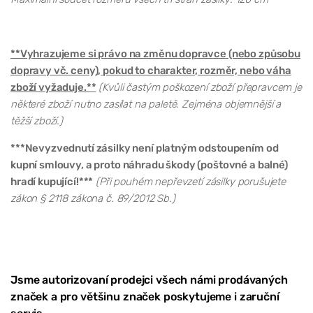
**Vyhrazujeme si právo na změnu dopravce (nebo způsobu
dopravy vč. ceny), pokud to charakter, rozměr, nebo váha
zboží vyžaduje.**
(Kvůli častým poškození zboží přepravcem je
některé zboží nutno zasílat na paletě. Zejména objemnější a
těžší zboží.)
***Nevyzvednutí zásilky není platným odstoupením od
kupní smlouvy, a proto náhradu škody (poštovné a balné)
hradí kupující!***
(Při pouhém nepřevzetí zásilky porušujete
zákon § 2118 zákona č. 89/2012 Sb.)
Jsme autorizovaní prodejci všech námi prodávaných
značek a pro většinu značek poskytujeme i zaruční