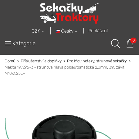
Přihlášení
Česky
CZK
0
Kategorie
Domů
Příslušenství a doplňky
Pro křovinořezy, strunové sekačky
Makita 197296-3 - strunová hlava poloautomatická 2,0mm, 3m, závit
M10x1,25LH