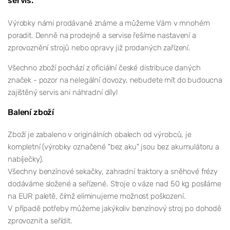
servis.
Výrobky námi prodávané známe a můžeme Vám v mnohém
poradit. Denně na prodejně a servise řešíme nastavení a
zprovoznění strojů nebo opravy již prodaných zařízení.
Všechno zboží pochází z oficiální české distribuce daných
značek - pozor na nelegální dovozy, nebudete mít do budoucna
zajištěný servis ani náhradní díly!
Balení zboží
Zboží je zabaleno v originálních obalech od výrobců, je
kompletní (výrobky označené "bez aku" jsou bez akumulátoru a
nabíječky).
Všechny benzínové sekačky, zahradní traktory a sněhové frézy
dodáváme složené a seřízené. Stroje o váze nad 50 kg posíláme
na EUR paletě, čímž eliminujeme možnost poškození.
V případě potřeby můžeme jakýkoliv benzínový stroj po dohodě
zprovoznit a seřídit.