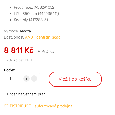
Pilový řetěz (958291052)
Lišta 350 mm (442035611)
Kryt lišty (419288-5)
Výrobce:
Makita
Dostupnost:
ANO - centrální sklad
8 811 Kč
9 790 Kč
7 282 Kč
bez DPH
Počet
Vložit do košíku
+
-
+ Přidat na Seznam přání
CZ DISTRIBUCE - autorizovaná prodejna