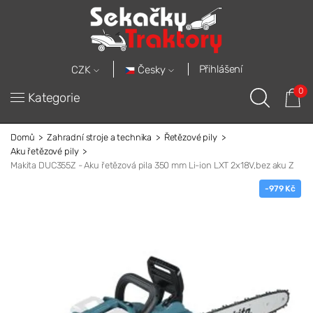
Přihlášení
Česky
CZK
0
Kategorie
Domů
Zahradní stroje a technika
Řetězové pily
Aku řetězové pily
Makita DUC355Z - Aku řetězová pila 350 mm Li-ion LXT 2x18V,bez aku Z
-979 Kč