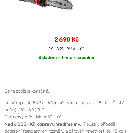
2 690 Kč
CS 1825 18V AL-KO
Skladem - ihned k expedici
Cena zboží je konečná.
při nákupu do 5.999,- Kč je účtována doprava 118,- Kč (Česká
pošta), 110,- Kč (GLS).
Dobírkový příplatek je 30,- Kč.
Nad 6.000,- Kč dopravu hradíme my.
(Pouze v případě
dodržení standartních rozměrů a zárověň hmotnosti do 45 kg.)