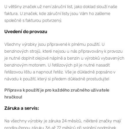
U většiny značek už není záruční list, jako doklad slouží naše
faktura. U značek, kde záruční listy jsou Vám ho zašleme
společně s fakturou potvrzený.
Uvedení do provozu
Všechny výrobky jsou připravené k plnému použití. U
benzinových strojů, které nejsou u nás připravovány k provozu
je nutné doplnit olejové náplně a benzin u výrobků vybavených
benzinovým motorem. U řetězových pil je nutné nasadit
řetězovou lištu a napnout řetěz. Vše je důkladně popsáno v
návodu k použití, který si předem důkladně prostudujte!
Příprava k použití je pro každého zručného uživatele
hračkou!
Záruka a servis:
Na všechny výrobky je záruka 24 měsíců, některé značky mají
prodlouženou záruku 36 až 72 měsíců při splnění podmínek