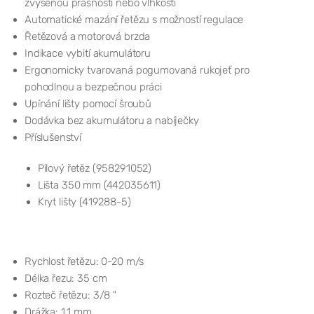
zvýšenou prašností nebo vlhkostí
Automatické mazání řetězu s možností regulace
Řetězová a motorová brzda
Indikace vybití akumulátoru
Ergonomicky tvarovaná pogumovaná rukojeť pro
pohodlnou a bezpečnou práci
Upínání lišty pomocí šroubů
Dodávka bez akumulátoru a nabíječky
Příslušenství
Pilový řetěz (958291052)
Lišta 350 mm (442035611)
Kryt lišty (419288-5)
Rychlost řetězu: 0-20 m/s
Délka řezu: 35 cm
Rozteč řetězu: 3/8 "
Drážka: 1,1 mm