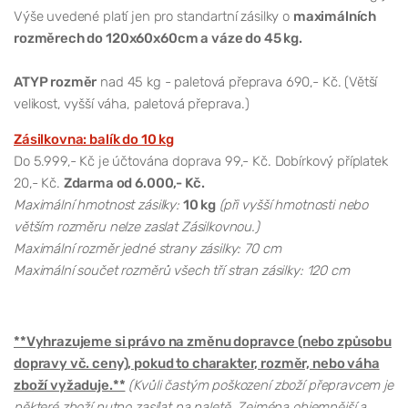
Výše uvedené platí jen pro standartní zásilky o
maximálních
rozměrech do 120x60x60cm a váze do 45 kg.
ATYP rozměr
nad 45 kg - paletová přeprava 690,- Kč. (Větší
velikost, vyšší váha, paletová přeprava.)
Zásilkovna: balík do 10 kg
Do 5.999,- Kč je účtována doprava 99,- Kč. Dobírkový příplatek
20,- Kč.
Zdarma od 6.000,- Kč.
Maximální hmotnost zásilky:
10 kg
(při vyšší hmotnosti nebo
větším rozměru nelze zaslat Zásilkovnou.)
Maximální rozměr jedné strany zásilky: 70 cm
Maximální součet rozměrů všech tří stran zásilky: 120 cm
**Vyhrazujeme si právo na změnu dopravce (nebo způsobu
dopravy vč. ceny), pokud to charakter, rozměr, nebo váha
zboží vyžaduje.**
(Kvůli častým poškození zboží přepravcem je
některé zboží nutno zasílat na paletě. Zejména objemnější a