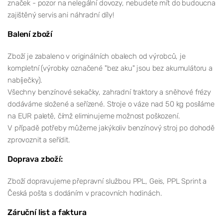
značek - pozor na nelegální dovozy, nebudete mít do budoucna
zajištěný servis ani náhradní díly!
Balení zboží
Zboží je zabaleno v originálních obalech od výrobců, je
kompletní (výrobky označené "bez aku" jsou bez akumulátoru a
nabíječky).
Všechny benzínové sekačky, zahradní traktory a sněhové frézy
dodáváme složené a seřízené. Stroje o váze nad 50 kg posíláme
na EUR paletě, čímž eliminujeme možnost poškození.
V případě potřeby můžeme jakýkoliv benzínový stroj po dohodě
zprovoznit a seřídit.
Doprava zboží:
Zboží dopravujeme přepravní službou PPL, Geis, PPL Sprint a
Česká pošta s dodáním v pracovních hodinách.
Záruční list a faktura