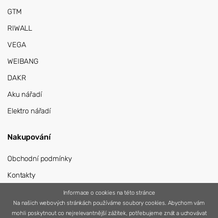
GTM
RIWALL
VEGA
WEIBANG
DAKR
Aku nářadí
Elektro nářadí
Nakupování
Obchodní podmínky
Kontakty
Přihlášení
Informace o cookies na této stránce
Na našich webových stránkách používáme soubory cookies. Abychom vám
Registrace
mohli poskytnout co nejrelevantnější zážitek, potřebujeme znát a uchovávat