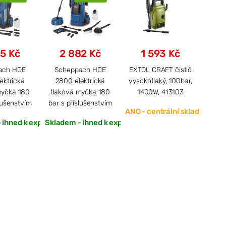
5 Kč
2 882 Kč
1 593 Kč
3
ach HCE
Scheppach HCE
EXTOL CRAFT čistič
EX
ektrická
2800 elektrická
vysokotlaký, 100bar,
HPC
myčka 180
tlaková myčka 180
1400W, 413103
vy
lušenstvím
bar s příslušenstvím
sa
ANO - centrální sklad
 ihned k expedici
Skladem - ihned k expedici
ša
14
ANO -