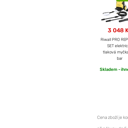
3 048 
Riwall PRO RE
SET elektri
tlaková myčk
bar
Skladem - ihn
Cena zboží je k