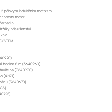
s 2 pólovým indukčním motorem
nchronní motor
čerpadlo
ržáky příslušenství
kola
 SYSTEM
640920)
ká hadice 8 m (3640960)
tavitelná (3640930)
bo (41171)
 pěnu (3640670)
185)
(40725)