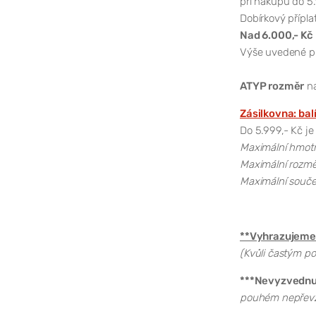
při nákupu do 5.
Dobírkový příplat
Nad 6.000,- Kč
Výše uvedené pla
ATYP rozměr
na
Zásilkovna: bal
Do 5.999,- Kč je
Maximální hmotno
Maximální rozměr
Maximální součet
**Vyhrazujeme 
(Kvůli častým po
***Nevyzvednutí
pouhém nepřevze