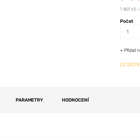
7 807 Kč
b
Počet
+ Přidat 
CZ DISTR
PARAMETRY
HODNOCENÍ