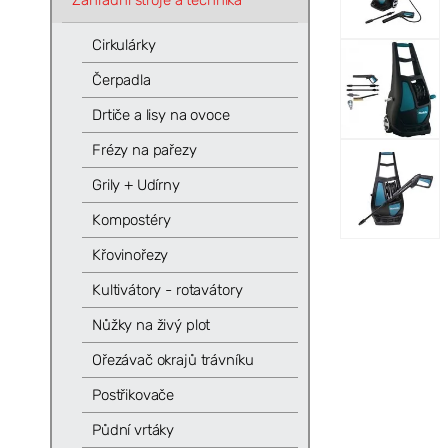
Zahradní stroje a technika
Cirkulárky
Čerpadla
Drtiče a lisy na ovoce
Frézy na pařezy
Grily + Udírny
Kompostéry
Křovinořezy
Kultivátory - rotavátory
Nůžky na živý plot
Ořezávač okrajů trávníku
Postřikovače
Půdní vrtáky