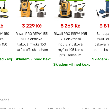
Kč
3 229 Kč
5 269 Kč
3 81
PW 150
Riwall PRO REPW 155
Riwall PRO REPW 195i
Schepp
cká
SET elektrická
SET elektrická
2600 el
a 150
tlaková myčka 150
indukční tlaková
tlaková 
barů s příslušenstvím
myčka 195 bar s
bar s přís
příslušenstvím
ed k expedici
Skladem - ihned k expedici
Skladem -
Skladem - ihned k expedici
onečná.