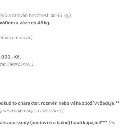
ěrů a zárověň hmotnosti do 45 kg.)
x60cm a váze do 45 kg.
letová přeprava.)
.000,- Kč.
lat Zásilkovnou.)
okud to charakter, rozměr, nebo váha zboží vyžaduje.**
jména objemnější a těžší zboží.)
hradu škody (poštovné a balné) hradí kupující!***
(Při