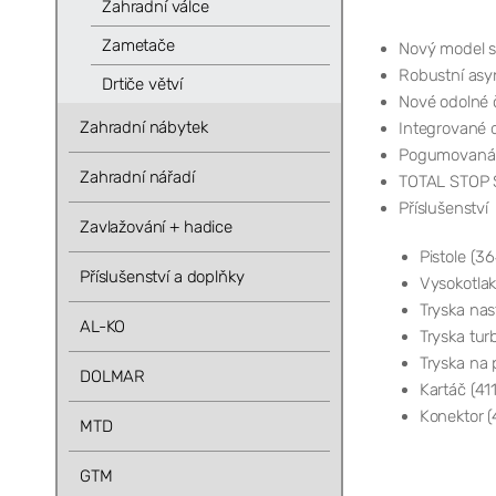
Zahradní válce
Zametače
Nový model 
Robustní asy
Drtiče větví
Nové odolné 
Zahradní nábytek
Integrované d
Pogumovaná 
Zahradní nářadí
TOTAL STOP
Příslušenství
Zavlažování + hadice
Pistole (3
Příslušenství a doplňky
Vysokotla
Tryska nas
AL-KO
Tryska tur
Tryska na
DOLMAR
Kartáč (41
Konektor 
MTD
GTM