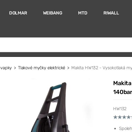
DOLMAR
WEIBANG
MTD
RIWALL
- vapky
Tlakové myčky elektrické
Makita HW132 - Vysokotlaká m
Makita
140ba
HW132
Spoleh