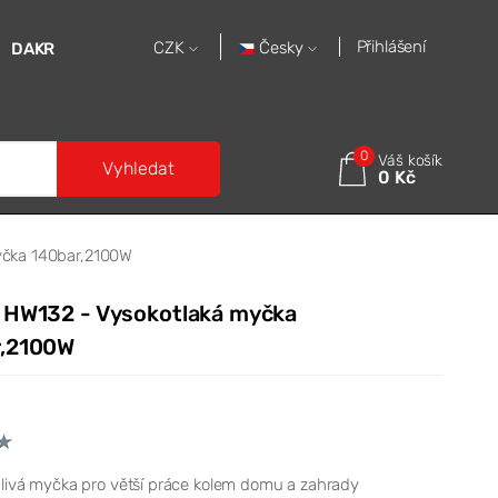
Přihlášení
Česky
CZK
DAKR
0
Váš košík
Vyhledat
0 Kč
yčka 140bar,2100W
 HW132 - Vysokotlaká myčka
r,2100W
livá myčka pro větší práce kolem domu a zahrady