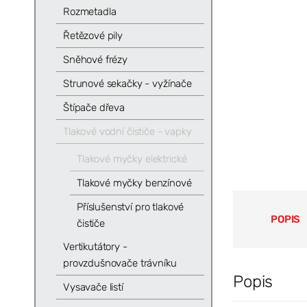
Rozmetadla
Řetězové pily
Sněhové frézy
Strunové sekačky - vyžínače
Štípače dřeva
Tlakové vodní čističe - vapky
Tlakové myčky elektrické
Tlakové myčky benzínové
Příslušenství pro tlakové
POPIS
čističe
Vertikutátory -
provzdušnovače trávníku
Popis
Vysavače listí