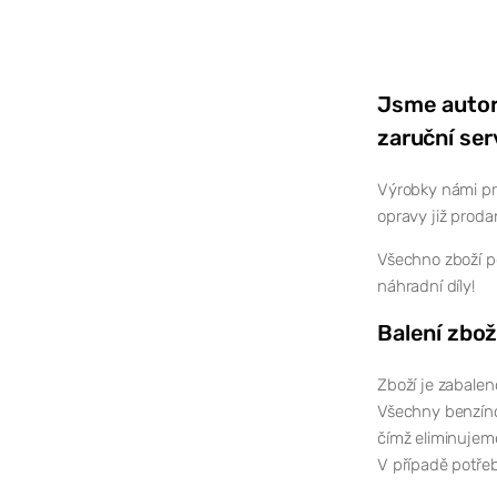
Jsme autor
zaruční ser
Výrobky námi pr
opravy již proda
Všechno zboží po
náhradní díly!
Balení zbož
Zboží je zabalen
Všechny benzíno
čímž eliminujem
V případě potřeb