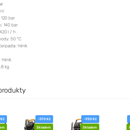
 W
ní
: 120 bar
k: 140 bar
420 l / h
vody: 50 °C
erpadla: hliník
 hliník
,8 kg
produkty
 Kč
-570 Kč
-930 Kč
dem
Skladem
Skladem