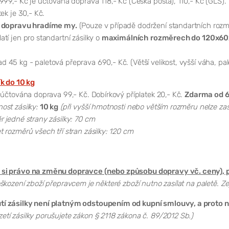
999,- Kč je účtována doprava 118,- Kč (Česká pošta), 110,- Kč (GLS).
ek je 30,- Kč.
 dopravu hradíme my.
(Pouze v případě dodržení standartních rozm
tí jen pro standartní zásilky o
maximálních
rozměrech do 120x60
d 45 kg - paletová přeprava 690,- Kč. (Větší velikost, vyšší váha, pa
ík do 10 kg
 účtována doprava 99,- Kč. Dobírkový příplatek 20,- Kč.
Zdarma od 6
st zásilky:
10 kg
(při vyšší hmotnosti nebo větším rozměru nelze zas
 jedné strany zásilky: 70 cm
 rozměrů všech tří stran zásilky: 120 cm
si právo na změnu dopravce (nebo způsobu dopravy vč. ceny), p
škození zboží přepravcem je některé zboží nutno zasílat na paletě. Ze
 zásilky není platným odstoupením od kupní smlouvy, a proto ná
tí zásilky porušujete zákon § 2118 zákona č. 89/2012 Sb.)