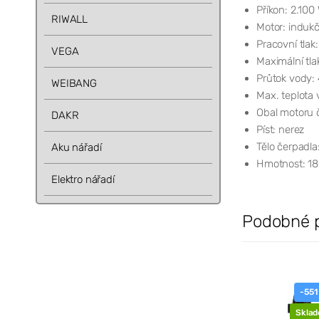
Příkon: 2.100
RIWALL
Motor: indukč
Pracovní tlak
VEGA
Maximální tla
Průtok vody: 
WEIBANG
Max. teplota 
Obal motoru č
DAKR
Píst: nerez
Tělo čerpadla:
Aku nářadí
Hmotnost: 18
Elektro nářadí
Podobné 
-551
Skla