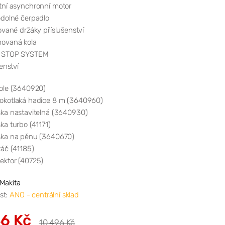
ní asynchronní motor
dolné čerpadlo
ované držáky příslušenství
ovaná kola
 STOP SYSTEM
enství
tole (3640920)
okotlaká hadice 8 m (3640960)
ska nastavitelná (3640930)
ka turbo (41171)
ska na pěnu (3640670)
táč (41185)
ektor (40725)
Makita
st:
ANO - centrální sklad
6 Kč
10 496 Kč