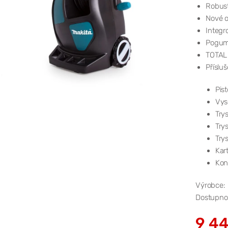
Robust
Nové o
Integr
Pogum
TOTAL
Přísluš
Pis
Vys
Try
Trys
Try
Kar
Kon
Výrobce:
Dostupno
9 44