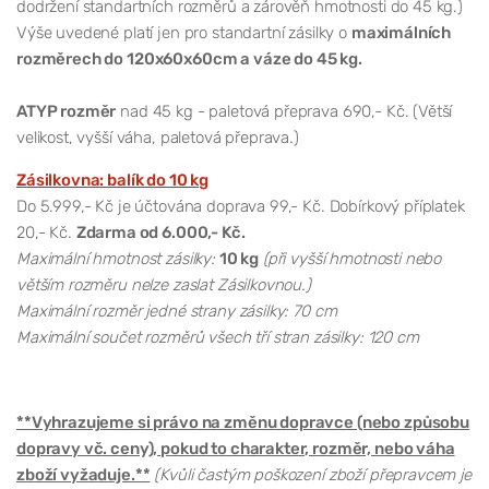
dodržení standartních rozměrů a zárověň hmotnosti do 45 kg.)
Výše uvedené platí jen pro standartní zásilky o
maximálních
rozměrech do 120x60x60cm a váze do 45 kg.
ATYP rozměr
nad 45 kg - paletová přeprava 690,- Kč. (Větší
velikost, vyšší váha, paletová přeprava.)
Zásilkovna: balík do 10 kg
Do 5.999,- Kč je účtována doprava 99,- Kč. Dobírkový příplatek
20,- Kč.
Zdarma od 6.000,- Kč.
Maximální hmotnost zásilky:
10 kg
(při vyšší hmotnosti nebo
větším rozměru nelze zaslat Zásilkovnou.)
Maximální rozměr jedné strany zásilky: 70 cm
Maximální součet rozměrů všech tří stran zásilky: 120 cm
**Vyhrazujeme si právo na změnu dopravce (nebo způsobu
dopravy vč. ceny), pokud to charakter, rozměr, nebo váha
zboží vyžaduje.**
(Kvůli častým poškození zboží přepravcem je