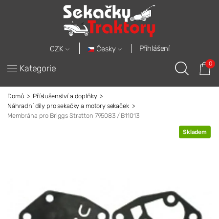
Přihlášení
Česky
CZK
0
Kategorie
Domů
Příslušenství a doplňky
Náhradní díly pro sekačky a motory sekaček
Membrána pro Briggs Stratton 795083 / B11013
Skladem