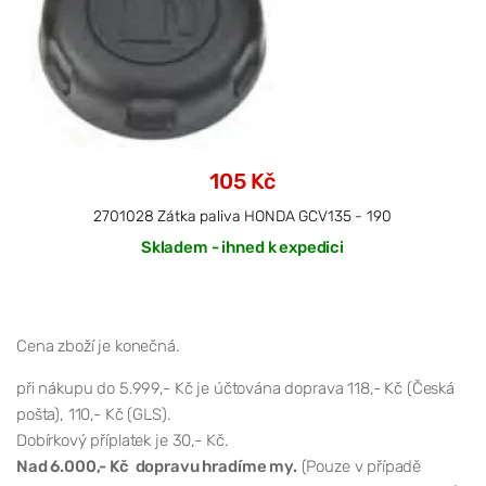
105 Kč
2701028 Zátka paliva HONDA GCV135 - 190
Skladem - ihned k expedici
Cena zboží je konečná.
při nákupu do 5.999,- Kč je účtována doprava 118,- Kč (Česká
pošta), 110,- Kč (GLS).
Dobírkový příplatek je 30,- Kč.
Nad 6.000,- Kč dopravu hradíme my.
(Pouze v případě