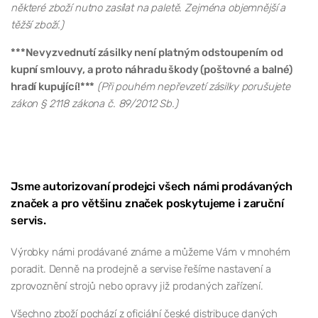
některé zboží nutno zasílat na paletě. Zejména objemnější a
těžší zboží.)
***Nevyzvednutí zásilky není platným odstoupením od
kupní smlouvy, a proto náhradu škody (poštovné a balné)
hradí kupující!***
(Při pouhém nepřevzetí zásilky porušujete
zákon § 2118 zákona č. 89/2012 Sb.)
Jsme autorizovaní prodejci všech námi prodávaných
značek a pro většinu značek poskytujeme i zaruční
servis.
Výrobky námi prodávané známe a můžeme Vám v mnohém
poradit. Denně na prodejně a servise řešíme nastavení a
zprovoznění strojů nebo opravy již prodaných zařízení.
Všechno zboží pochází z oficiální české distribuce daných