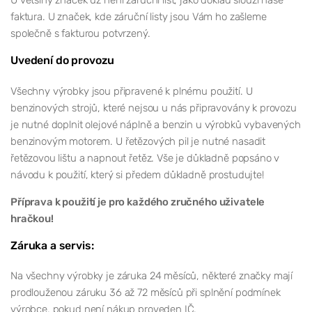
faktura. U značek, kde záruční listy jsou Vám ho zašleme
společně s fakturou potvrzený.
Uvedení do provozu
Všechny výrobky jsou připravené k plnému použití. U
benzinových strojů, které nejsou u nás připravovány k provozu
je nutné doplnit olejové náplně a benzin u výrobků vybavených
benzinovým motorem. U řetězových pil je nutné nasadit
řetězovou lištu a napnout řetěz. Vše je důkladně popsáno v
návodu k použití, který si předem důkladně prostudujte!
Příprava k použití je pro každého zručného uživatele
hračkou!
Záruka a servis:
Na všechny výrobky je záruka 24 měsíců, některé značky mají
prodlouženou záruku 36 až 72 měsíců při splnění podmínek
výrobce, pokud není nákup proveden IČ.