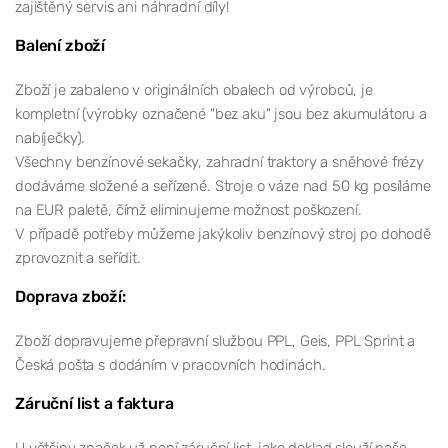
zajištěný servis ani náhradní díly!
Balení zboží
Zboží je zabaleno v originálních obalech od výrobců, je
kompletní (výrobky označené "bez aku" jsou bez akumulátoru a
nabíječky).
Všechny benzínové sekačky, zahradní traktory a sněhové frézy
dodáváme složené a seřízené. Stroje o váze nad 50 kg posíláme
na EUR paletě, čímž eliminujeme možnost poškození.
V případě potřeby můžeme jakýkoliv benzínový stroj po dohodě
zprovoznit a seřídit.
Doprava zboží:
Zboží dopravujeme přepravní službou PPL, Geis, PPL Sprint a
Česká pošta s dodáním v pracovních hodinách.
Záruční list a faktura
U většiny značek už není záruční list, jako doklad slouží naše