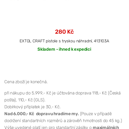
280 Kč
EXTOL CRAFT pistole s tryskou náhradní, 413103A
Skladem - ihned k expedici
Cena zboží je konečná.
při nákupu do 5.999,- Kč je účtována doprava 118,- Kč (Česká
pošta), 110,- Kč (GLS).
Dobírkový příplatek je 30,- Kč.
Nad 6.000,- Kč dopravu hradíme my.
(Pouze v případě
dodržení standartních rozměrů a zárověň hmotnosti do 45 kg.)
Výše uvedené platí jen pro standartní zásilky o
maximálních