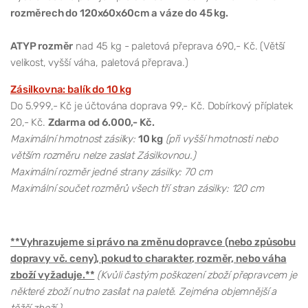
rozměrech do 120x60x60cm a váze do 45 kg.
ATYP rozměr
nad 45 kg - paletová přeprava 690,- Kč. (Větší
velikost, vyšší váha, paletová přeprava.)
Zásilkovna: balík do 10 kg
Do 5.999,- Kč je účtována doprava 99,- Kč. Dobírkový příplatek
20,- Kč.
Zdarma od 6.000,- Kč.
Maximální hmotnost zásilky:
10 kg
(při vyšší hmotnosti nebo
větším rozměru nelze zaslat Zásilkovnou.)
Maximální rozměr jedné strany zásilky: 70 cm
Maximální součet rozměrů všech tří stran zásilky: 120 cm
**Vyhrazujeme si právo na změnu dopravce (nebo způsobu
dopravy vč. ceny), pokud to charakter, rozměr, nebo váha
zboží vyžaduje.**
(Kvůli častým poškození zboží přepravcem je
některé zboží nutno zasílat na paletě. Zejména objemnější a
těžší zboží.)