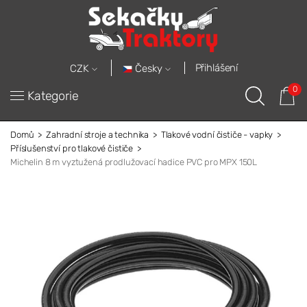
Přihlášení
Česky
CZK
0
Kategorie
Domů
Zahradní stroje a technika
Tlakové vodní čističe - vapky
Příslušenství pro tlakové čističe
Michelin 8 m vyztužená prodlužovací hadice PVC pro MPX 150L