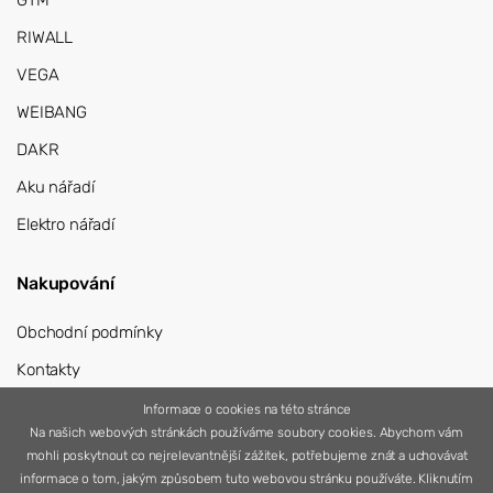
GTM
RIWALL
VEGA
WEIBANG
DAKR
Aku nářadí
Elektro nářadí
Nakupování
Obchodní podmínky
Kontakty
Přihlášení
Informace o cookies na této stránce
Na našich webových stránkách používáme soubory cookies. Abychom vám
Registrace
mohli poskytnout co nejrelevantnější zážitek, potřebujeme znát a uchovávat
informace o tom, jakým způsobem tuto webovou stránku používáte. Kliknutím