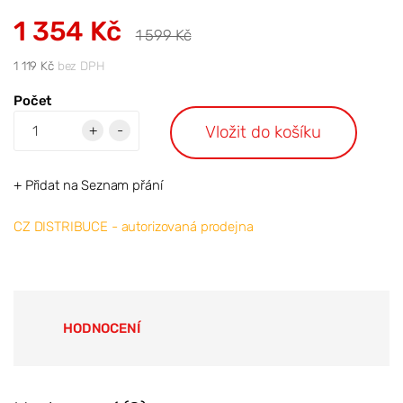
1 354 Kč
1 599 Kč
1 119 Kč
bez DPH
Počet
Vložit do košíku
+
-
+ Přidat na Seznam přání
CZ DISTRIBUCE - autorizovaná prodejna
HODNOCENÍ