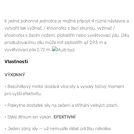
K jedné pohonné jednotce je možné připojit 4 různé nástavce a
vytvořit tak vyžínač / křovinořez s žací strunou, vyžínač /
křovinořez s žacím nožem, plotostřih nebo vyvětvovací pilu. Díky
prodlužovacímu dílu může mít plotostřih až 2,93 m a
vyvětvovací pila 2,72 m.
Vlastnosti
VÝKONNÝ
• Bezúhlíkový motor dodává více síly a vysoký točivý moment
pro vyšší efektivitu.
• Poskytne dostatek síly na sečení a střihání velkých ploch.
• Stálý lithium ion výkon.
EFEKTIVNÍ
• Jeden zdroj síly — už nemusíte dělat údržbu několika