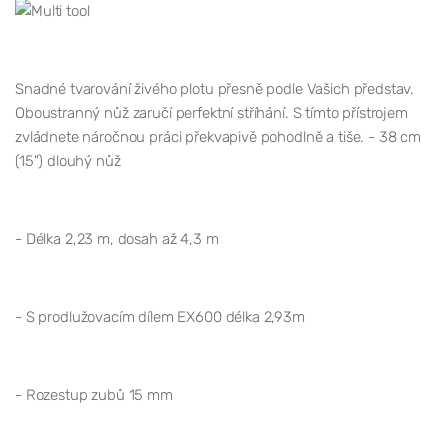
Snadné tvarování živého plotu přesně podle Vašich představ.
Oboustranný nůž zaručí perfektní stříhání. S tímto přístrojem
zvládnete náročnou práci překvapivě pohodlně a tiše.
-
38 cm
(15") dlouhý nůž
-
Délka 2,23 m, dosah až 4,3 m
-
S prodlužovacím dílem EX600 délka 2,93m
-
Rozestup zubů 15 mm