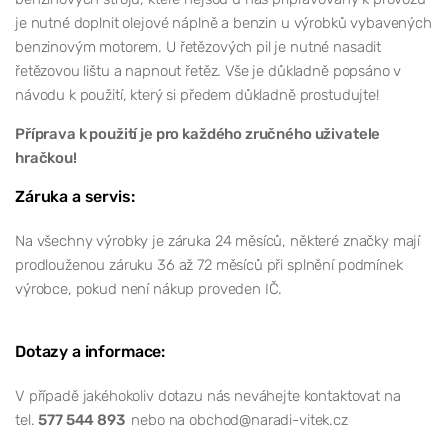
je nutné doplnit olejové náplně a benzin u výrobků vybavených
benzinovým motorem. U řetězových pil je nutné nasadit
řetězovou lištu a napnout řetěz. Vše je důkladně popsáno v
návodu k použití, který si předem důkladně prostudujte!
Příprava k použití je pro každého zručného uživatele
hračkou!
Záruka a servis:
Na všechny výrobky je záruka 24 měsíců, některé značky mají
prodlouženou záruku 36 až 72 měsíců při splnění podmínek
výrobce, pokud není nákup proveden IČ.
Dotazy a informace:
V případě jakéhokoliv dotazu nás neváhejte kontaktovat na
tel.
577 544 893
nebo na obchod@naradi-vitek.cz