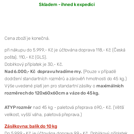
Skladem - ihned k expedici
Cena zboží je konečná.
při nákupu do 5.999,- Kč je účtována doprava 118,- Kč (Česká
pošta), 110,- Kč (GLS).
Dobírkový příplatek je 30,- Kč.
Nad 6.000,- Kč dopravu hradíme my.
(Pouze v případě
dodržení standartních rozměrů a zárověň hmotnosti do 45 kg.)
Výše uvedené platí jen pro standartní zásilky o
maximálních
rozměrech do 120x60x60cm a váze do 45 kg.
ATYP rozměr
nad 45 kg - paletová přeprava 690,- Kč. (Větší
velikost, vyšší váha, paletová přeprava.)
Zásilkovna: balík do 10 kg
Do 5.999,- Kč je účtována doprava 99,- Kč. Dobírkový příplatek