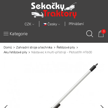
Přihlášení
Česky
CZK
0
Kategorie
Domů
Zahradní stroje a technika
Řetězové pily
Aku řetězové pily
Nástavec k multi-přístroji - Plotostřih HT600