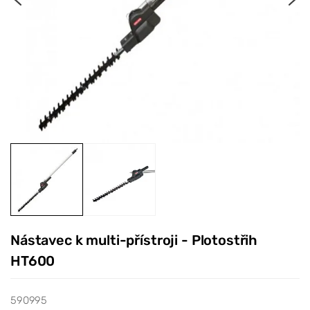
Nástavec k multi-přístroji - Plotostřih
HT600
590995