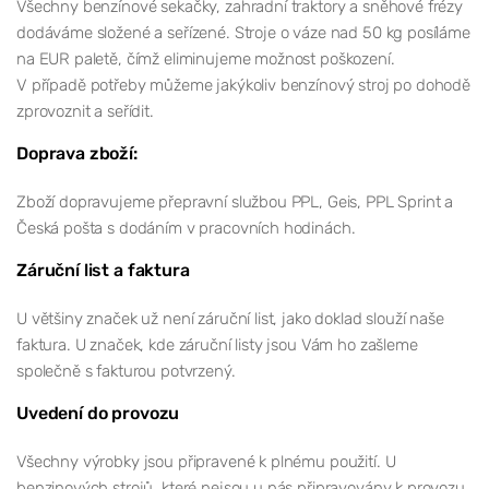
Všechny benzínové sekačky, zahradní traktory a sněhové frézy
dodáváme složené a seřízené. Stroje o váze nad 50 kg posíláme
na EUR paletě, čímž eliminujeme možnost poškození.
V případě potřeby můžeme jakýkoliv benzínový stroj po dohodě
zprovoznit a seřídit.
Doprava zboží:
Zboží dopravujeme přepravní službou PPL, Geis, PPL Sprint a
Česká pošta s dodáním v pracovních hodinách.
Záruční list a faktura
U většiny značek už není záruční list, jako doklad slouží naše
faktura. U značek, kde záruční listy jsou Vám ho zašleme
společně s fakturou potvrzený.
Uvedení do provozu
Všechny výrobky jsou připravené k plnému použití. U
benzinových strojů, které nejsou u nás připravovány k provozu