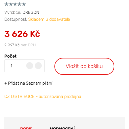
Výrobce:
OREGON
Dostupnost:
Skladem u dodavatele
3 626 Kč
2 997 Kč
bez DPH
Počet
Vložit do košíku
+
-
+ Přidat na Seznam přání
CZ DISTRIBUCE - autorizovaná prodejna
POPIS
HODNOCENÍ