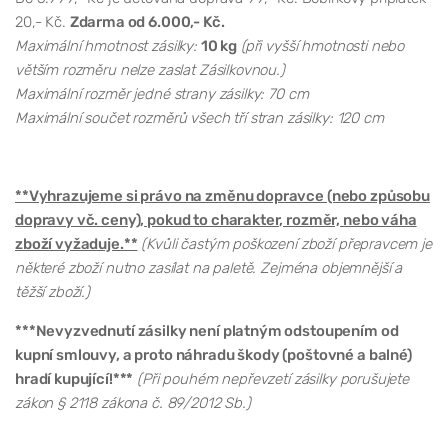
20,- Kč.
Zdarma od 6.000,- Kč.
Maximální hmotnost zásilky:
10 kg
(při vyšší hmotnosti nebo
větším rozměru nelze zaslat Zásilkovnou.)
Maximální rozměr jedné strany zásilky: 70 cm
Maximální součet rozměrů všech tří stran zásilky: 120 cm
**Vyhrazujeme si právo na změnu dopravce (nebo způsobu
dopravy vč. ceny), pokud to charakter, rozměr, nebo váha
zboží vyžaduje.**
(Kvůli častým poškození zboží přepravcem je
některé zboží nutno zasílat na paletě. Zejména objemnější a
těžší zboží.)
***Nevyzvednutí zásilky není platným odstoupením od
kupní smlouvy, a proto náhradu škody (poštovné a balné)
hradí kupující!***
(Při pouhém nepřevzetí zásilky porušujete
zákon § 2118 zákona č. 89/2012 Sb.)