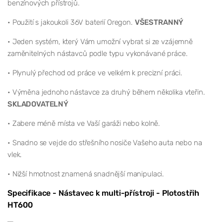
benzínových přístrojů.
• Použití s jakoukoli 36V baterií Oregon.
VŠESTRANNÝ
• Jeden systém, který Vám umožní vybrat si ze vzájemně
zaměnitelných nástavců podle typu vykonávané práce.
• Plynulý přechod od práce ve velkém k precizní práci.
• Výměna jednoho nástavce za druhý během několika vteřin.
SKLADOVATELNÝ
• Zabere méně místa ve Vaší garáži nebo kolně.
• Snadno se vejde do střešního nosiče Vašeho auta nebo na
vlek.
• Nižší hmotnost znamená snadnější manipulaci.
Specifikace - Nástavec k multi-přístroji - Plotostřih
HT600