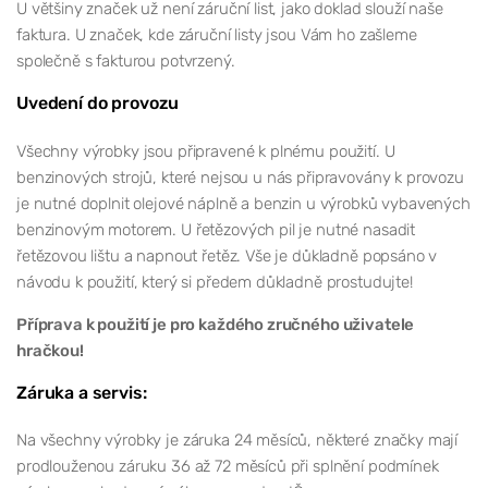
U většiny značek už není záruční list, jako doklad slouží naše
faktura. U značek, kde záruční listy jsou Vám ho zašleme
společně s fakturou potvrzený.
Uvedení do provozu
Všechny výrobky jsou připravené k plnému použití. U
benzinových strojů, které nejsou u nás připravovány k provozu
je nutné doplnit olejové náplně a benzin u výrobků vybavených
benzinovým motorem. U řetězových pil je nutné nasadit
řetězovou lištu a napnout řetěz. Vše je důkladně popsáno v
návodu k použití, který si předem důkladně prostudujte!
Příprava k použití je pro každého zručného uživatele
hračkou!
Záruka a servis:
Na všechny výrobky je záruka 24 měsíců, některé značky mají
prodlouženou záruku 36 až 72 měsíců při splnění podmínek