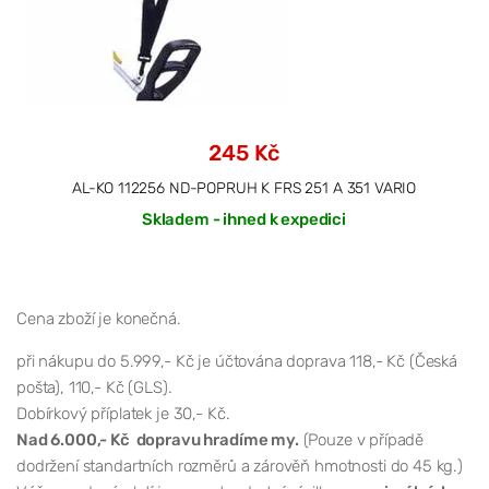
245 Kč
AL-KO 112256 ND-POPRUH K FRS 251 A 351 VARIO
Skladem - ihned k expedici
Cena zboží je konečná.
při nákupu do 5.999,- Kč je účtována doprava 118,- Kč (Česká
pošta), 110,- Kč (GLS).
Dobírkový příplatek je 30,- Kč.
Nad 6.000,- Kč dopravu hradíme my.
(Pouze v případě
dodržení standartních rozměrů a zárověň hmotnosti do 45 kg.)