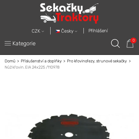
Přihlášení
Česky
CZK
0
Kategorie
Domů
Příslušenství a doplňky
Pro křovinořezy, strunové sekačky
Nůž křovin. EIA 24x225 /110978