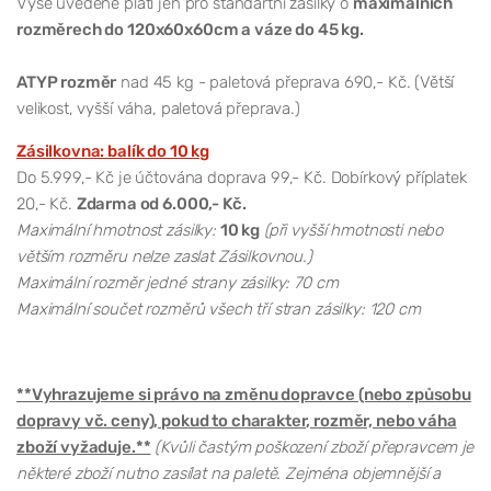
Výše uvedené platí jen pro standartní zásilky o
maximálních
rozměrech do 120x60x60cm a váze do 45 kg.
ATYP rozměr
nad 45 kg - paletová přeprava 690,- Kč. (Větší
velikost, vyšší váha, paletová přeprava.)
Zásilkovna: balík do 10 kg
Do 5.999,- Kč je účtována doprava 99,- Kč. Dobírkový příplatek
20,- Kč.
Zdarma od 6.000,- Kč.
Maximální hmotnost zásilky:
10 kg
(při vyšší hmotnosti nebo
větším rozměru nelze zaslat Zásilkovnou.)
Maximální rozměr jedné strany zásilky: 70 cm
Maximální součet rozměrů všech tří stran zásilky: 120 cm
**Vyhrazujeme si právo na změnu dopravce (nebo způsobu
dopravy vč. ceny), pokud to charakter, rozměr, nebo váha
zboží vyžaduje.**
(Kvůli častým poškození zboží přepravcem je
některé zboží nutno zasílat na paletě. Zejména objemnější a