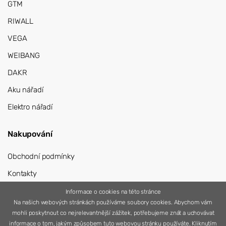
GTM
RIWALL
VEGA
WEIBANG
DAKR
Aku nářadí
Elektro nářadí
Nakupování
Obchodní podmínky
Kontakty
Přihlášení
Informace o cookies na této stránce
Na našich webových stránkách používáme soubory cookies. Abychom vám
Registrace
mohli poskytnout co nejrelevantnější zážitek, potřebujeme znát a uchovávat
informace o tom, jakým způsobem tuto webovou stránku používáte. Kliknutím