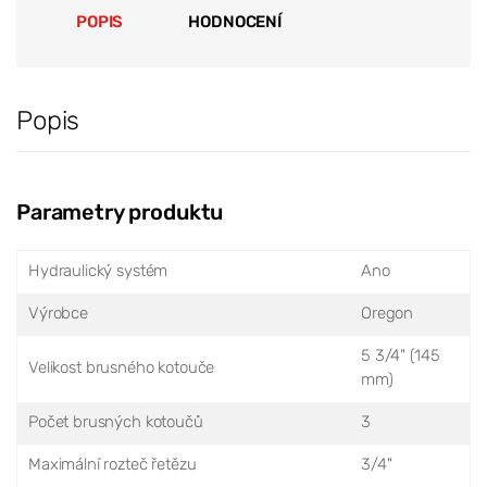
POPIS
HODNOCENÍ
Popis
Parametry produktu
Hydraulický systém
Ano
Výrobce
Oregon
5 3/4" (145
Velikost brusného kotouče
mm)
Počet brusných kotoučů
3
Maximální rozteč řetězu
3/4"