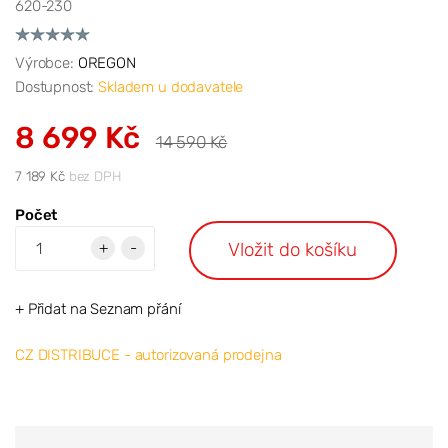
620-230
Výrobce:
OREGON
Dostupnost:
Skladem u dodavatele
8 699 Kč
14 590 Kč
7 189 Kč
bez DPH
Počet
Vložit do košíku
+
-
+ Přidat na Seznam přání
CZ DISTRIBUCE - autorizovaná prodejna