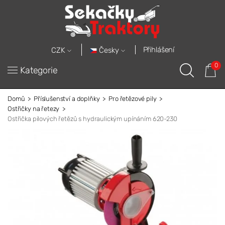
Přihlášení
Česky
CZK
0
Kategorie
Domů
Příslušenství a doplňky
Pro řetězové pily
Ostřičky na řetezy
Ostřička pilových řetězů s hydraulickým upínáním 620-230