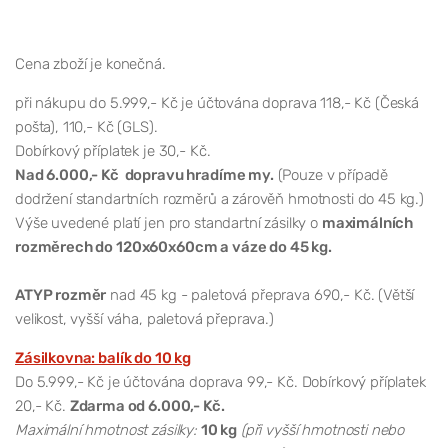
Cena zboží je konečná.
při nákupu do 5.999,- Kč je účtována doprava 118,- Kč (Česká
pošta), 110,- Kč (GLS).
Dobírkový příplatek je 30,- Kč.
Nad 6.000,- Kč dopravu hradíme my.
(Pouze v případě
dodržení standartních rozměrů a zárověň hmotnosti do 45 kg.)
Výše uvedené platí jen pro standartní zásilky o
maximálních
rozměrech do 120x60x60cm a váze do 45 kg.
ATYP rozměr
nad 45 kg - paletová přeprava 690,- Kč. (Větší
velikost, vyšší váha, paletová přeprava.)
Zásilkovna: balík do 10 kg
Do 5.999,- Kč je účtována doprava 99,- Kč. Dobírkový příplatek
20,- Kč.
Zdarma od 6.000,- Kč.
Maximální hmotnost zásilky:
10 kg
(při vyšší hmotnosti nebo