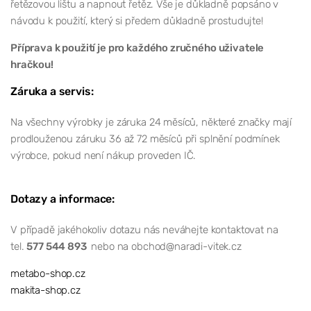
řetězovou lištu a napnout řetěz. Vše je důkladně popsáno v
návodu k použití, který si předem důkladně prostudujte!
Příprava k použití je pro každého zručného uživatele
hračkou!
Záruka a servis:
Na všechny výrobky je záruka 24 měsíců, některé značky mají
prodlouženou záruku 36 až 72 měsíců při splnění podmínek
výrobce, pokud není nákup proveden IČ.
Dotazy a informace:
V případě jakéhokoliv dotazu nás neváhejte kontaktovat na
tel.
577 544 893
nebo na obchod@naradi-vitek.cz
metabo-shop.cz
makita-shop.cz