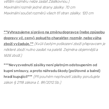
větším rozměru nelze zaslat Zásilkovnou.)
Maximální rozměr jedné strany zásilky: 70 cm
Maximální součet rozměrů všech tří stran zásilky: 120 cm
**Vyhrazujeme si právo na změnu dopravce (nebo způsobu
dopravy vč. ceny), pokud to charakter, rozměr, nebo váha
zboží vyžaduje.**
(Kvůli častým poškození zboží přepravcem je
některé zboží nutno zasílat na paletě. Zejména objemnější a
těžší zboží.)
***Nevyzvednutí zásilky není platným odstoupením od
kupní smlouvy, a proto náhradu škody (poštovné a balné)
hradí kupující!***
(Při pouhém nepřevzetí zásilky porušujete
zákon § 2118 zákona č. 89/2012 Sb.)