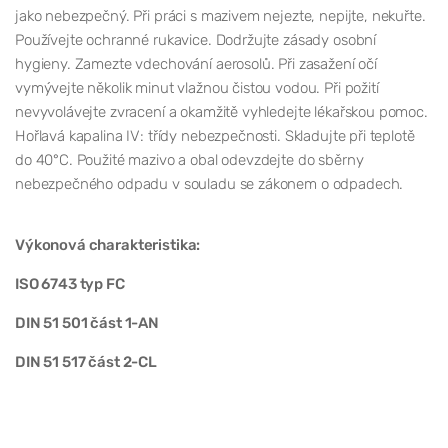
jako nebezpečný. Při práci s mazivem nejezte, nepijte, nekuřte.
Používejte ochranné rukavice. Dodržujte zásady osobní
hygieny. Zamezte vdechování aerosolů. Při zasažení očí
vymývejte několik minut vlažnou čistou vodou. Při požití
nevyvolávejte zvracení a okamžitě vyhledejte lékařskou pomoc.
Hořlavá kapalina IV: třídy nebezpečnosti. Skladujte při teplotě
do 40°C. Použité mazivo a obal odevzdejte do sběrny
nebezpečného odpadu v souladu se zákonem o odpadech.
Výkonová charakteristika:
ISO 6743 typ FC
DIN 51 501 část 1-AN
DIN 51 517 část 2-CL