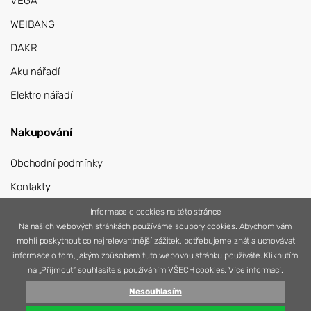
VEGA
WEIBANG
DAKR
Aku nářadí
Elektro nářadí
Nakupování
Obchodní podmínky
Kontakty
Přihlášení
Informace o cookies na této stránce
Na našich webových stránkách používáme soubory cookies. Abychom vám
Registrace
mohli poskytnout co nejrelevantnější zážitek, potřebujeme znát a uchovávat
informace o tom, jakým způsobem tuto webovou stránku používáte. Kliknutím
na „Přijmout“ souhlasíte s používáním VŠECH cookies.
Více informací
.
Nesouhlasím
© 2026 Nářadí Vítek