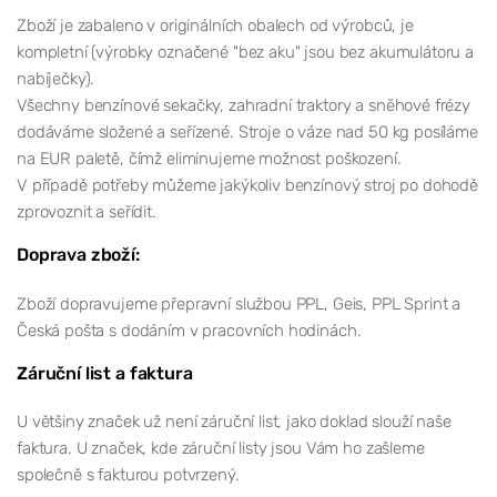
Zboží je zabaleno v originálních obalech od výrobců, je
kompletní (výrobky označené "bez aku" jsou bez akumulátoru a
nabíječky).
Všechny benzínové sekačky, zahradní traktory a sněhové frézy
dodáváme složené a seřízené. Stroje o váze nad 50 kg posíláme
na EUR paletě, čímž eliminujeme možnost poškození.
V případě potřeby můžeme jakýkoliv benzínový stroj po dohodě
zprovoznit a seřídit.
Doprava zboží:
Zboží dopravujeme přepravní službou PPL, Geis, PPL Sprint a
Česká pošta s dodáním v pracovních hodinách.
Záruční list a faktura
U většiny značek už není záruční list, jako doklad slouží naše
faktura. U značek, kde záruční listy jsou Vám ho zašleme
společně s fakturou potvrzený.