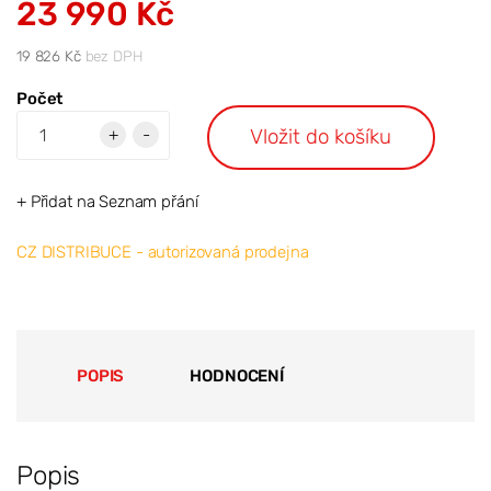
23 990 Kč
19 826 Kč
bez DPH
Počet
Vložit do košíku
+
-
+ Přidat na Seznam přání
CZ DISTRIBUCE - autorizovaná prodejna
POPIS
HODNOCENÍ
Popis