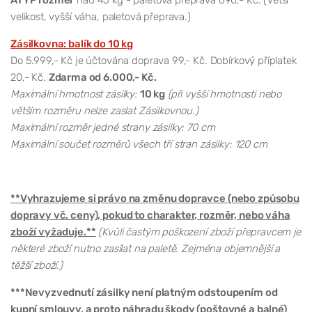
velikost, vyšší váha, paletová přeprava.)
Zásilkovna: balík do 10 kg
Do 5.999,- Kč je účtována doprava 99,- Kč. Dobírkový příplatek
20,- Kč.
Zdarma od 6.000,- Kč.
Maximální hmotnost zásilky:
10 kg
(při vyšší hmotnosti nebo
větším rozměru nelze zaslat Zásilkovnou.)
Maximální rozměr jedné strany zásilky: 70 cm
Maximální součet rozměrů všech tří stran zásilky: 120 cm
**Vyhrazujeme si právo na změnu dopravce (nebo způsobu
dopravy vč. ceny), pokud to charakter, rozměr, nebo váha
zboží vyžaduje.**
(Kvůli častým poškození zboží přepravcem je
některé zboží nutno zasílat na paletě. Zejména objemnější a
těžší zboží.)
***Nevyzvednutí zásilky není platným odstoupením od
kupní smlouvy, a proto náhradu škody (poštovné a balné)