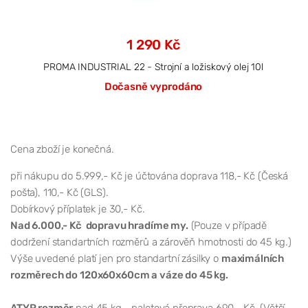
1 290 Kč
PROMA INDUSTRIAL 22 - Strojní a ložiskový olej 10l
Dočasně vyprodáno
Cena zboží je konečná.
při nákupu do 5.999,- Kč je účtována doprava 118,- Kč (Česká
pošta), 110,- Kč (GLS).
Dobírkový příplatek je 30,- Kč.
Nad 6.000,- Kč dopravu hradíme my.
(Pouze v případě
dodržení standartních rozměrů a zárověň hmotnosti do 45 kg.)
Výše uvedené platí jen pro standartní zásilky o
maximálních
rozměrech do 120x60x60cm a váze do 45 kg.
ATYP rozměr
nad 45 kg - paletová přeprava 690,- Kč. (Větší