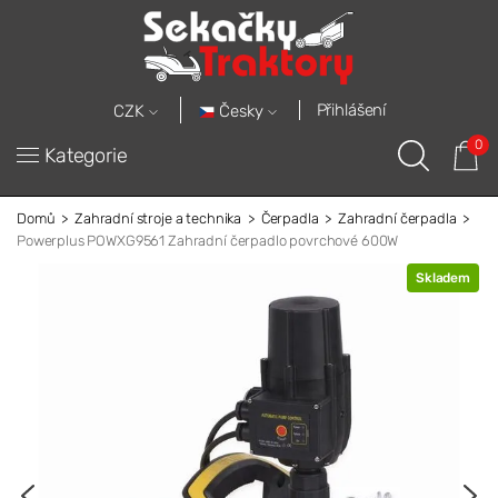
Přihlášení
Česky
CZK
0
Kategorie
Domů
Zahradní stroje a technika
Čerpadla
Zahradní čerpadla
Powerplus POWXG9561 Zahradní čerpadlo povrchové 600W
Skladem