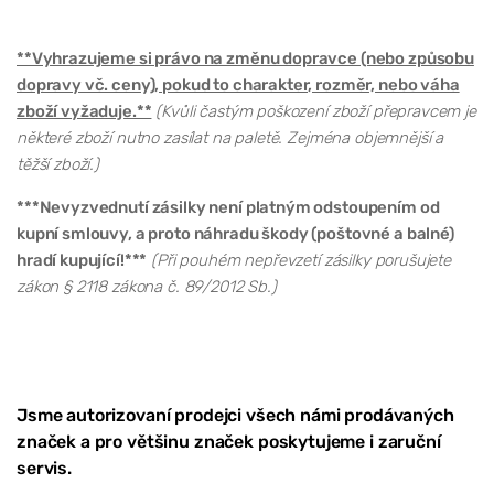
**Vyhrazujeme si právo na změnu dopravce (nebo způsobu
dopravy vč. ceny), pokud to charakter, rozměr, nebo váha
zboží vyžaduje.**
(Kvůli častým poškození zboží přepravcem je
některé zboží nutno zasílat na paletě. Zejména objemnější a
těžší zboží.)
***Nevyzvednutí zásilky není platným odstoupením od
kupní smlouvy, a proto náhradu škody (poštovné a balné)
hradí kupující!***
(Při pouhém nepřevzetí zásilky porušujete
zákon § 2118 zákona č. 89/2012 Sb.)
Jsme autorizovaní prodejci všech námi prodávaných
značek a pro většinu značek poskytujeme i zaruční
servis.