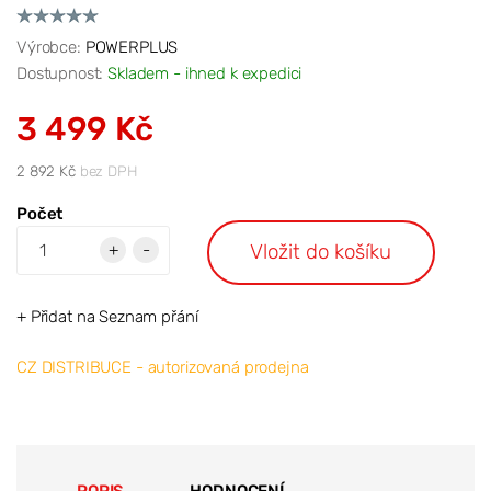
Výrobce:
POWERPLUS
Dostupnost:
Skladem - ihned k expedici
3 499 Kč
2 892 Kč
bez DPH
Počet
Vložit do košíku
+
-
+ Přidat na Seznam přání
CZ DISTRIBUCE - autorizovaná prodejna
POPIS
HODNOCENÍ