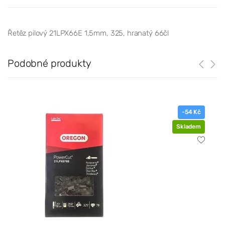
Řetěz pilový 21LPX66E 1,5mm, 325, hranatý 66čl
Podobné produkty
-54 Kč
Skladem