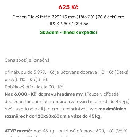
625 Kč
Oregon Pilový řetěz .325" 1,5 mm ( lišta 20" ) 78 článků pro
RPCS 6250 / CSH 56
Skladem - ihned k expedici
Cena zboží je konečná.
při nákupu do 5.999,- Kč je účtována doprava 118,- Kč (Česká
pošta), 110,- Kč (GLS).
Dobírkový příplatek je 30,- Kč.
Nad 6.000,- Kč dopravu hradíme my.
(Pouze v případě
dodržení standartních rozměrů a zárověň hmotnosti do 45 kg.)
Výše uvedené platí jen pro standartní zásilky o
maximálních
rozměrech do 120x60x60cm a váze do 45 kg.
ATYP rozměr
nad 45 kg - paletová přeprava 690,- Kč. (Větší