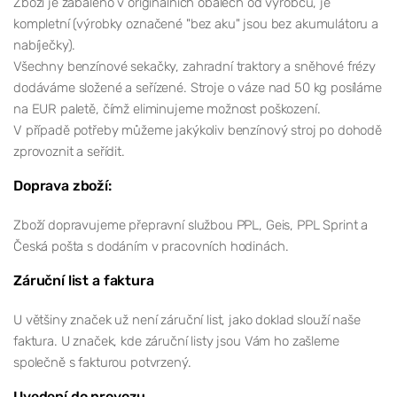
Zboží je zabaleno v originálních obalech od výrobců, je
kompletní (výrobky označené "bez aku" jsou bez akumulátoru a
nabíječky).
Všechny benzínové sekačky, zahradní traktory a sněhové frézy
dodáváme složené a seřízené. Stroje o váze nad 50 kg posíláme
na EUR paletě, čímž eliminujeme možnost poškození.
V případě potřeby můžeme jakýkoliv benzínový stroj po dohodě
zprovoznit a seřídit.
Doprava zboží:
Zboží dopravujeme přepravní službou PPL, Geis, PPL Sprint a
Česká pošta s dodáním v pracovních hodinách.
Záruční list a faktura
U většiny značek už není záruční list, jako doklad slouží naše
faktura. U značek, kde záruční listy jsou Vám ho zašleme
společně s fakturou potvrzený.
Uvedení do provozu