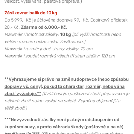
velikost, vyšší váha, paletová přeprava.)
Zásilkovna: balík do 10 kg
Do 5.999,- Kč je účtována doprava 99,- Kč. Dobírkový příplatek
20,- Kč.
Zdarma od 6.000,- Kč.
Maximální hmotnost zásilky:
10 kg
(při vyšší hmotnosti nebo
větším rozměru nelze zaslat Zásilkovnou.)
Maximální rozměr jedné strany zásilky: 70 cm
Maximální součet rozměrů všech tří stran zásilky: 120 cm
**Vyhrazujeme si právo na změnu dopravce (nebo způsobu
dopravy vč. ceny), pokud to charakter, rozměr, nebo váha
zboží vyžaduje.**
(Kvůli častým poškození zboží přepravcem je
některé zboží nutno zasílat na paletě. Zejména objemnější a
těžší zboží.)
***Nevyzvednutí zásilky není platným odstoupením od
kupní smlouvy, a proto náhradu škody (poštovné a balné)
hradí kupující!***
(Při pouhém nepřevzetí zásilky porušujete