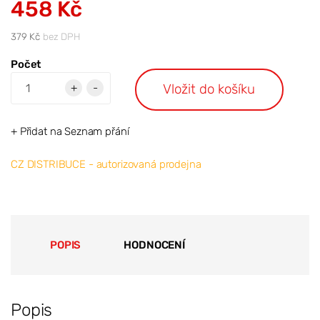
458 Kč
379 Kč
bez DPH
Počet
Vložit do košíku
+
-
+ Přidat na Seznam přání
CZ DISTRIBUCE - autorizovaná prodejna
POPIS
HODNOCENÍ
Popis