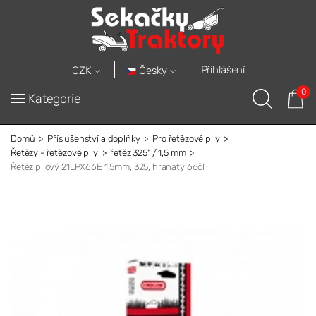
Přihlášení
Česky
CZK
0
Kategorie
Domů
Příslušenství a doplňky
Pro řetězové pily
Řetězy - řetězové pily
řetěz 325" / 1,5 mm
Řetěz pilový 21LPX66E 1,5mm, 325, hranatý 66čl