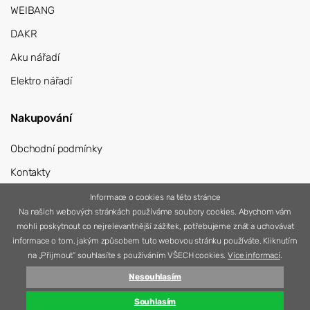
WEIBANG
DAKR
Aku nářadí
Elektro nářadí
Nakupování
Obchodní podmínky
Kontakty
Přihlášení
Informace o cookies na této stránce
Na našich webových stránkách používáme soubory cookies. Abychom vám
Registrace
mohli poskytnout co nejrelevantnější zážitek, potřebujeme znát a uchovávat
informace o tom, jakým způsobem tuto webovou stránku používáte. Kliknutím
na „Přijmout“ souhlasíte s používáním VŠECH cookies.
Více informací
.
Nesouhlasím
© 2026 Nářadí Vítek
Vytvořila
Simplia s.r.o.
Souhlasím