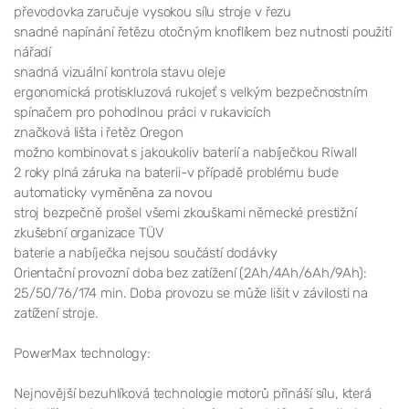
převodovka zaručuje vysokou sílu stroje v řezu
snadné napínání řetězu otočným knoflíkem bez nutnosti použití
nářadí
snadná vizuální kontrola stavu oleje
ergonomická protiskluzová rukojeť s velkým bezpečnostním
spínačem pro pohodlnou práci v rukavicích
značková lišta i řetěz Oregon
možno kombinovat s jakoukoliv baterií a nabíječkou Riwall
2 roky plná záruka na baterii-v případě problému bude
automaticky vyměněna za novou
stroj bezpečně prošel všemi zkouškami německé prestižní
zkušební organizace TÜV
baterie a nabíječka nejsou součástí dodávky
Orientační provozní doba bez zatížení (2Ah/4Ah/6Ah/9Ah):
25/50/76/174 min. Doba provozu se může lišit v závilosti na
zatížení stroje.
PowerMax technology:
Nejnovější bezuhlíková technologie motorů přináší sílu, která