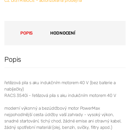
CZ DISTRIBUCE - autorizovaná prodejna
POPIS
HODNOCENÍ
Popis
řetězová pila s aku indukčním motorem 40 V (bez baterie a
nabíječky)
RACS 3540i - řetězová pila s aku indukčním motorem 40 V
moderní výkonný a bezúdržbový motor PowerMax
nejpohodlnější cesta údržby vaší zahrady - vysoký výkon,
snadné startování, tichý chod, žádné emise ani otravný kabel,
žádný spotřební materiál (olej, benzín, svíčky, filtry apod.)