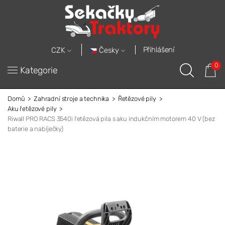
Přihlášení
Česky
CZK
0
Kategorie
Domů
Zahradní stroje a technika
Řetězové pily
Aku řetězové pily
Riwall PRO RACS 3540i řetězová pila s aku indukčním motorem 40 V (bez
baterie a nabíječky)