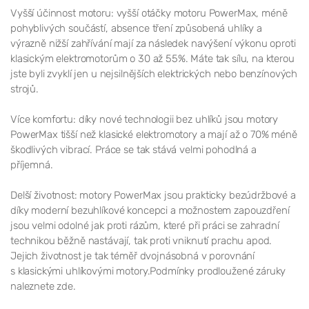
Vyšší účinnost motoru: vyšší otáčky motoru PowerMax, méně
pohyblivých součástí, absence tření způsobená uhlíky a
výrazně nižší zahřívání mají za následek navýšení výkonu oproti
klasickým elektromotorům o 30 až 55%. Máte tak sílu, na kterou
jste byli zvyklí jen u nejsilnějších elektrických nebo benzínových
strojů.
Více komfortu: díky nové technologii bez uhlíků jsou motory
PowerMax tišší než klasické elektromotory a mají až o 70% méně
škodlivých vibrací. Práce se tak stává velmi pohodlná a
příjemná.
Delší životnost: motory PowerMax jsou prakticky bezúdržbové a
díky moderní bezuhlíkové koncepci a možnostem zapouzdření
jsou velmi odolné jak proti rázům, které při práci se zahradní
technikou běžně nastávají, tak proti vniknutí prachu apod.
Jejich životnost je tak téměř dvojnásobná v porovnání
s klasickými uhlíkovými motory.Podmínky prodloužené záruky
naleznete zde.