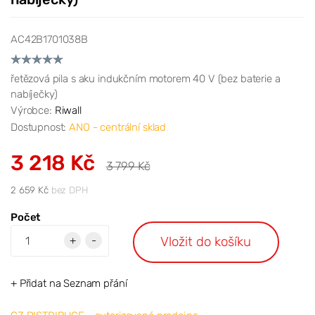
AC42B1701038B
řetězová pila s aku indukčním motorem 40 V (bez baterie a
nabíječky)
Výrobce:
Riwall
Dostupnost:
ANO - centrální sklad
3 218 Kč
3 799 Kč
2 659 Kč
bez DPH
Počet
Vložit do košíku
+
-
+ Přidat na Seznam přání