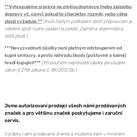
**Vyhrazujeme si právo na změnu dopravce (nebo způsobu
dopravy vč. ceny), pokud to charakter, rozměr, nebo váha
zboží vyžaduje.**
(Kvůli častým poškození zboží přepravcem je
některé zboží nutno zasílat na paletě. Zejména objemnější a
těžší zboží.)
***Nevyzvednutí zásilky není platným odstoupením od
kupní smlouvy, a proto náhradu škody (poštovné a balné)
hradí kupující!***
(Při pouhém nepřevzetí zásilky porušujete
zákon § 2118 zákona č. 89/2012 Sb.)
Jsme autorizovaní prodejci všech námi prodávaných
značek a pro většinu značek poskytujeme i zaruční
servis.
Výrobky námi prodávané známe a můžeme Vám v mnohém