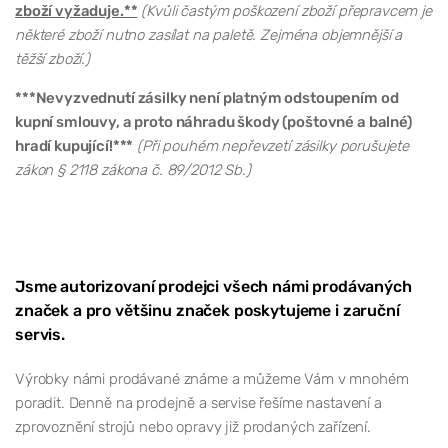
zboží vyžaduje.**
(Kvůli častým poškození zboží přepravcem je
některé zboží nutno zasílat na paletě. Zejména objemnější a
těžší zboží.)
***Nevyzvednutí zásilky není platným odstoupením od
kupní smlouvy, a proto náhradu škody (poštovné a balné)
hradí kupující!***
(Při pouhém nepřevzetí zásilky porušujete
zákon § 2118 zákona č. 89/2012 Sb.)
Jsme autorizovaní prodejci všech námi prodávaných
značek a pro většinu značek poskytujeme i zaruční
servis.
Výrobky námi prodávané známe a můžeme Vám v mnohém
poradit. Denně na prodejně a servise řešíme nastavení a
zprovoznění strojů nebo opravy již prodaných zařízení.