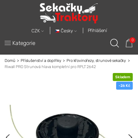
Přihlášení
Česky
CZK
0
Kategorie
Domů
Příslušenství a doplňky
Pro křovinořezy, strunové sekačky
Riwall PRO Strunová hlava kompletní pro RPLT 2642
Skladem
-26 Kč