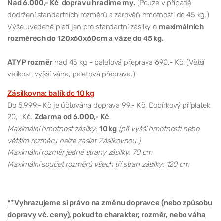
Nad 6.000,- Kč dopravu hradíme my.
(Pouze v případě
dodržení standartních rozměrů a zárověň hmotnosti do 45 kg.)
Výše uvedené platí jen pro standartní zásilky o
maximálních
rozměrech do 120x60x60cm a váze do 45 kg.
ATYP rozměr
nad 45 kg - paletová přeprava 690,- Kč. (Větší
velikost, vyšší váha, paletová přeprava.)
Zásilkovna: balík do 10 kg
Do 5.999,- Kč je účtována doprava 99,- Kč. Dobírkový příplatek
20,- Kč.
Zdarma od 6.000,- Kč.
Maximální hmotnost zásilky:
10 kg
(při vyšší hmotnosti nebo
větším rozměru nelze zaslat Zásilkovnou.)
Maximální rozměr jedné strany zásilky: 70 cm
Maximální součet rozměrů všech tří stran zásilky: 120 cm
**Vyhrazujeme si právo na změnu dopravce (nebo způsobu
dopravy vč. ceny), pokud to charakter, rozměr, nebo váha