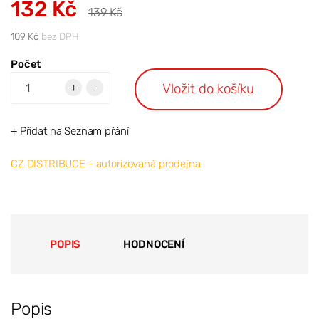
132 Kč
139 Kč
109 Kč
bez DPH
Počet
Vložit do košíku
+
-
+ Přidat na Seznam přání
CZ DISTRIBUCE - autorizovaná prodejna
POPIS
HODNOCENÍ
Popis