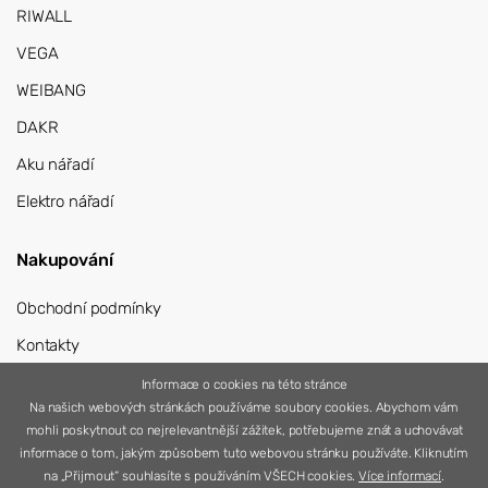
RIWALL
VEGA
WEIBANG
DAKR
Aku nářadí
Elektro nářadí
Nakupování
Obchodní podmínky
Kontakty
Přihlášení
Informace o cookies na této stránce
Na našich webových stránkách používáme soubory cookies. Abychom vám
Registrace
mohli poskytnout co nejrelevantnější zážitek, potřebujeme znát a uchovávat
informace o tom, jakým způsobem tuto webovou stránku používáte. Kliknutím
na „Přijmout“ souhlasíte s používáním VŠECH cookies.
Více informací
.