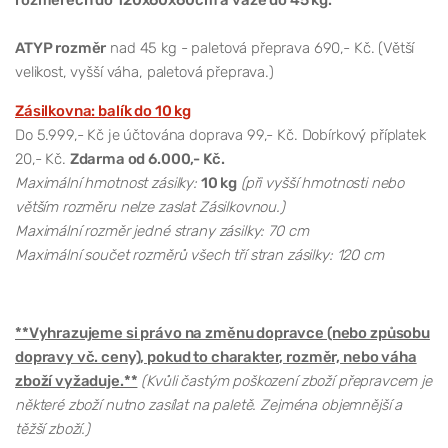
ATYP rozměr
nad 45 kg - paletová přeprava 690,- Kč. (Větší
velikost, vyšší váha, paletová přeprava.)
Zásilkovna: balík do 10 kg
Do 5.999,- Kč je účtována doprava 99,- Kč. Dobírkový příplatek
20,- Kč.
Zdarma od 6.000,- Kč.
Maximální hmotnost zásilky:
10 kg
(při vyšší hmotnosti nebo
větším rozměru nelze zaslat Zásilkovnou.)
Maximální rozměr jedné strany zásilky: 70 cm
Maximální součet rozměrů všech tří stran zásilky: 120 cm
**Vyhrazujeme si právo na změnu dopravce (nebo způsobu
dopravy vč. ceny), pokud to charakter, rozměr, nebo váha
zboží vyžaduje.**
(Kvůli častým poškození zboží přepravcem je
některé zboží nutno zasílat na paletě. Zejména objemnější a
těžší zboží.)