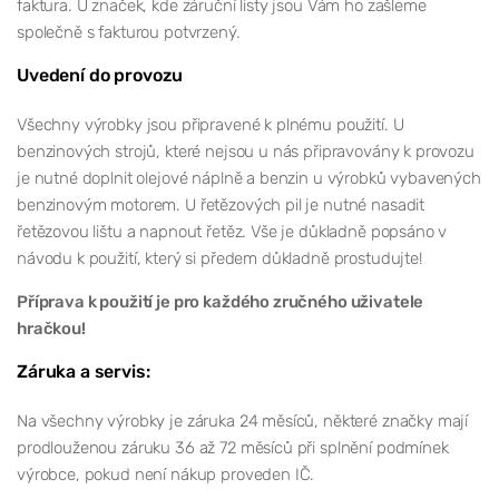
faktura. U značek, kde záruční listy jsou Vám ho zašleme
společně s fakturou potvrzený.
Uvedení do provozu
Všechny výrobky jsou připravené k plnému použití. U
benzinových strojů, které nejsou u nás připravovány k provozu
je nutné doplnit olejové náplně a benzin u výrobků vybavených
benzinovým motorem. U řetězových pil je nutné nasadit
řetězovou lištu a napnout řetěz. Vše je důkladně popsáno v
návodu k použití, který si předem důkladně prostudujte!
Příprava k použití je pro každého zručného uživatele
hračkou!
Záruka a servis:
Na všechny výrobky je záruka 24 měsíců, některé značky mají
prodlouženou záruku 36 až 72 měsíců při splnění podmínek
výrobce, pokud není nákup proveden IČ.