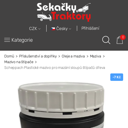
Přihlášení
Česky
CZK
0
Kategorie
Domů
Příslušenství a doplňky
Oleje a maziva
Maziva
Mazivo na štípače
Scheppach Plastické mazivo pro mazání sloupů štípačů dřeva
-7 Kč