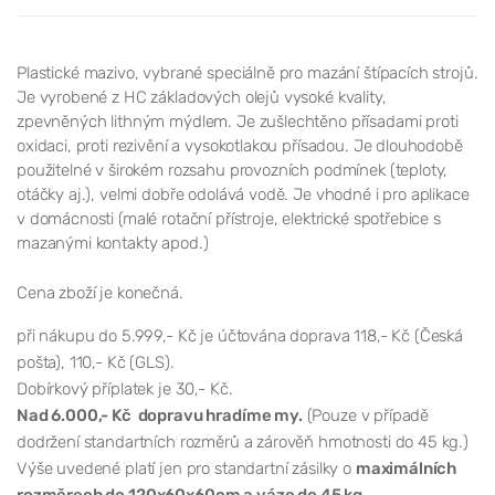
Plastické mazivo, vybrané speciálně pro mazání štípacích strojů.
Je vyrobené z HC základových olejů vysoké kvality,
zpevněných lithným mýdlem. Je zušlechtěno přísadami proti
oxidaci, proti rezivění a vysokotlakou přísadou. Je dlouhodobě
použitelné v širokém rozsahu provozních podmínek (teploty,
otáčky aj.), velmi dobře odolává vodě. Je vhodné i pro aplikace
v domácnosti (malé rotační přístroje, elektrické spotřebice s
mazanými kontakty apod.)
Cena zboží je konečná.
při nákupu do 5.999,- Kč je účtována doprava 118,- Kč (Česká
pošta), 110,- Kč (GLS).
Dobírkový příplatek je 30,- Kč.
Nad 6.000,- Kč dopravu hradíme my.
(Pouze v případě
dodržení standartních rozměrů a zárověň hmotnosti do 45 kg.)
Výše uvedené platí jen pro standartní zásilky o
maximálních
rozměrech do 120x60x60cm a váze do 45 kg.