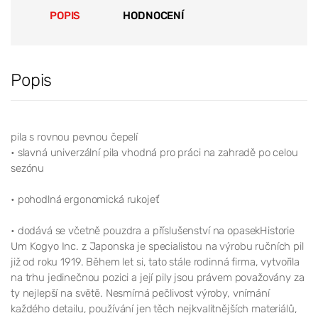
POPIS
HODNOCENÍ
Popis
pila s rovnou pevnou čepelí
• slavná univerzální pila vhodná pro práci na zahradě po celou
sezónu
• pohodlná ergonomická rukojeť
• dodává se včetně pouzdra a příslušenství na opasekHistorie
Um Kogyo Inc. z Japonska je specialistou na výrobu ručních pil
již od roku 1919. Během let si, tato stále rodinná firma, vytvořila
na trhu jedinečnou pozici a její pily jsou právem považovány za
ty nejlepší na světě. Nesmírná pečlivost výroby, vnímání
každého detailu, používání jen těch nejkvalitnějších materiálů,