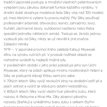
tradiční japonské postupy a množství vlastních patentovaných
vylepšení jsou zárukou dokonalé funkce každého výrobku. V
dnešní době obsahuje modelová řada Silky více než 100 modelů
pil, mezi kterými si vybere tu pravou každý. Pily Silky používají
profesionální arboristé, dřevorubci, lesníci, zahradníci, lovci,
truhláři, záchranné sbory, outdooroví nadšenci nebo třeba
speciální jednotky některých armád. Traduje se, že kdo jednou
vyzkouší pilu od Silky, nikdy se už nevrátí k jiné značce.
Základní milníky
1919 — V japonské provincii Kisho zakládá Katsuji Miyawaki
dílnu na výrobu ručních pil. V proslulé nožířské oblasti se
rozhodne vyrábět ty nejlepší možné pily.
V poválečném období v jeho práci pokračuje jeho syn Uichi
Miyawaki, který na pilách aplikuje mnoho novátorských řešení a
Silky se postupně stávají třídou sami pro sebe.
V 70tých letech Silky vyvíjí revoluční stroj na obrábění ostří pil a
jejich ostrost a výdrž se stává pro ostatní nedostižnou.
V 80tých letech Silky vyvíjí vlastní tvar pilového zubu, který
nazvou 4-Retsume a Mirai-Me. Díky absenci pilového
rozvodu (šraňku) a unikátnímu tvaru zubu s celkem čtyřmi