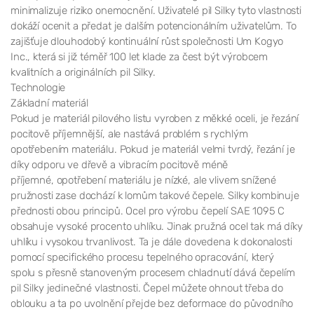
minimalizuje riziko onemocnění. Uživatelé pil Silky tyto vlastnosti
dokáží ocenit a předat je dalším potencionálním uživatelům. To
zajišťuje dlouhodobý kontinuální růst společnosti Um Kogyo
Inc., která si již téměř 100 let klade za čest být výrobcem
kvalitních a originálních pil Silky.
Technologie
Základní materiál
Pokud je materiál pilového listu vyroben z měkké oceli, je řezání
pocitově příjemnější, ale nastává problém s rychlým
opotřebením materiálu. Pokud je materiál velmi tvrdý, řezání je
díky odporu ve dřevě a vibracím pocitově méně
příjemné, opotřebení materiálu je nízké, ale vlivem snížené
pružnosti zase dochází k lomům takové čepele. Silky kombinuje
přednosti obou principů. Ocel pro výrobu čepelí SAE 1095 C
obsahuje vysoké procento uhlíku. Jinak pružná ocel tak má díky
uhlíku i vysokou trvanlivost. Ta je dále dovedena k dokonalosti
pomocí specifického procesu tepelného opracování, který
spolu s přesně stanoveným procesem chladnutí dává čepelím
pil Silky jedinečné vlastnosti. Čepel můžete ohnout třeba do
oblouku a ta po uvolnění přejde bez deformace do původního