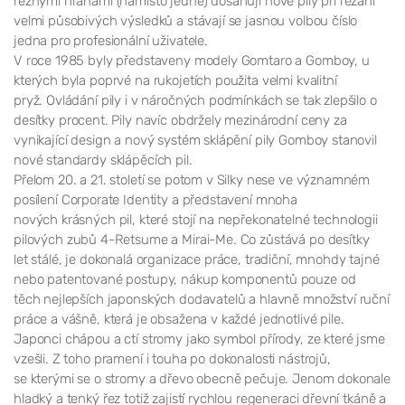
řeznými hranami (namísto jedné) dosahují nové pily při řezání
velmi působivých výsledků a stávají se jasnou volbou číslo
jedna pro profesionální uživatele.
V roce 1985 byly představeny modely Gomtaro a Gomboy, u
kterých byla poprvé na rukojetích použita velmi kvalitní
pryž. Ovládání pily i v náročných podmínkách se tak zlepšilo o
desítky procent. Pily navíc obdržely mezinárodní ceny za
vynikající design a nový systém sklápění pily Gomboy stanovil
nové standardy sklápěcích pil.
Přelom 20. a 21. století se potom v Silky nese ve významném
posílení Corporate Identity a představení mnoha
nových krásných pil, které stojí na nepřekonatelné technologii
pilových zubů 4-Retsume a Mirai-Me. Co zůstává po desítky
let stálé, je dokonalá organizace práce, tradiční, mnohdy tajné
nebo patentované postupy, nákup komponentů pouze od
těch nejlepších japonských dodavatelů a hlavně množství ruční
práce a vášně, která je obsažena v každé jednotlivé pile.
Japonci chápou a ctí stromy jako symbol přírody, ze které jsme
vzešli. Z toho pramení i touha po dokonalosti nástrojů,
se kterými se o stromy a dřevo obecně pečuje. Jenom dokonale
hladký a tenký řez totiž zajistí rychlou regeneraci dřevní tkáně a