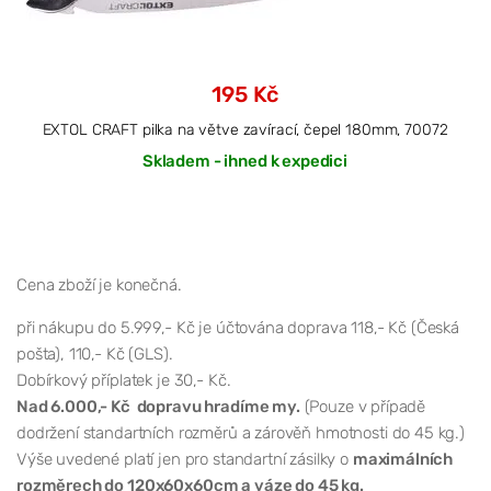
195 Kč
EXTOL CRAFT pilka na větve zavírací, čepel 180mm, 70072
Skladem - ihned k expedici
Cena zboží je konečná.
při nákupu do 5.999,- Kč je účtována doprava 118,- Kč (Česká
pošta), 110,- Kč (GLS).
Dobírkový příplatek je 30,- Kč.
Nad 6.000,- Kč dopravu hradíme my.
(Pouze v případě
dodržení standartních rozměrů a zárověň hmotnosti do 45 kg.)
Výše uvedené platí jen pro standartní zásilky o
maximálních
rozměrech do 120x60x60cm a váze do 45 kg.