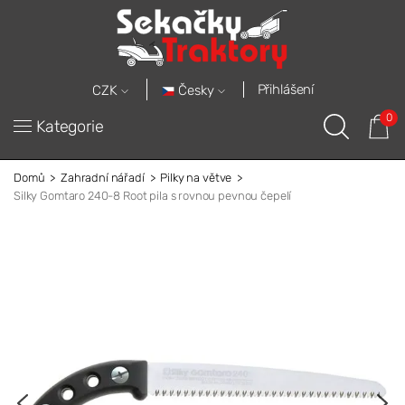
Přihlášení
Česky
CZK
0
Kategorie
Domů
Zahradní nářadí
Pilky na větve
Silky Gomtaro 240-8 Root pila s rovnou pevnou čepelí