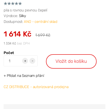
pila s rovnou pevnou čepelí
Výrobce:
Silky
Dostupnost:
ANO - centrální sklad
1 614 Kč
1 699 Kč
1 334 Kč
bez DPH
Počet
Vložit do košíku
+
-
+ Přidat na Seznam přání
CZ DISTRIBUCE - autorizovaná prodejna