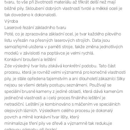
tvaru, to vše při životnosti materiálu až třikrát delší než mají
běžné pily. Skloubení dobrých vlastností tvrdé a měkké oceli je
tak dovedeno k dokonalosti.
Výroba
Laserové řezání základního tvaru
Poté, co je zpracována základní ocel, je tvar každého pilového
listu vyřezán na přesných laserových strojích. Data jsou
samozřejmě uložena v paměti stroje, takže změna jednotlivých
modelů v závislosti na poptávce je velmi rychlá.
Konkávní broušení a leštění
Zde výsledný tvar listu získává konkrétní podobu. Tato část
procesu, která je rovněž velmi významná pro konečné vlastnosti
pily, je stále opředena tajemstvím a ani dlouholetí zákazníci Silky
nejsou se všemi detaily postupu seznámeni. Používají se
speciální brusné kameny z jediné oblasti, která dává kamenům
jedinečné vlastnosti a i celý proces finálního leštění je
netradiční. Leštění je kombinováno s máčením ve speciálních
olejových lázních. Výsledkem celého procesu je dokonalý
povrch a mírně konkávní tvar lišty, který
minimalizuje tření pily ve dřevě a významně tak redukuje
celkovou námahu při řezání.