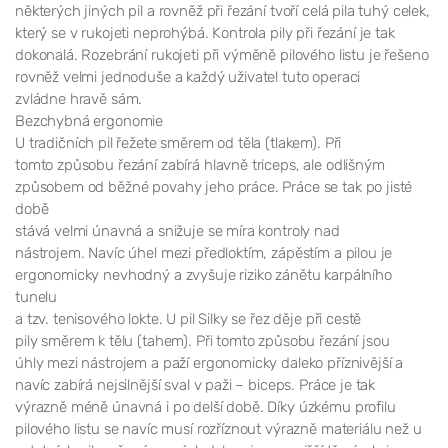
některých jiných pil a rovněž při řezání tvoří celá pila tuhý celek,
který se v rukojeti neprohýbá. Kontrola pily při řezání je tak
dokonalá. Rozebrání rukojeti při výměně pilového listu je řešeno
rovněž velmi jednoduše a každý uživatel tuto operaci
zvládne hravě sám.
Bezchybná ergonomie
U tradičních pil řežete směrem od těla (tlakem). Při
tomto způsobu řezání zabírá hlavně triceps, ale odlišným
způsobem od běžné povahy jeho práce. Práce se tak po jisté
době
stává velmi únavná a snižuje se míra kontroly nad
nástrojem. Navíc úhel mezi předloktím, zápěstím a pilou je
ergonomicky nevhodný a zvyšuje riziko zánětu karpálního
tunelu
a tzv. tenisového lokte. U pil Silky se řez děje při cestě
pily směrem k tělu (tahem). Při tomto způsobu řezání jsou
úhly mezi nástrojem a paží ergonomicky daleko příznivější a
navíc zabírá nejsilnější sval v paži – biceps. Práce je tak
výrazně méně únavná i po delší době. Díky úzkému profilu
pilového listu se navíc musí rozříznout výrazně materiálu než u