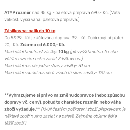
ATYP rozměr
nad 45 kg - paletová přeprava 690,- Kč. (Větší
velikost, vyšší váha, paletová přeprava.)
Zásilkovna: balík do 10 kg
Do 5.999,- Kč je účtována doprava 99,- Kč. Dobírkový příplatek
20,- Kč.
Zdarma od 6.000,- Kč.
Maximální hmotnost zásilky:
10 kg
(při vyšší hmotnosti nebo
větším rozměru nelze zaslat Zásilkovnou.)
Maximální rozměr jedné strany zásilky: 70 cm
Maximální součet rozměrů všech tří stran zásilky: 120 cm
**Vyhrazujeme si právo na změnu dopravce (nebo způsobu
dopravy vč. ceny), pokud to charakter, rozměr, nebo váha
zboží vyžaduje.**
(Kvůli častým poškození zboží přepravcem je
některé zboží nutno zasílat na paletě. Zejména objemnější a
těžší zboží.)