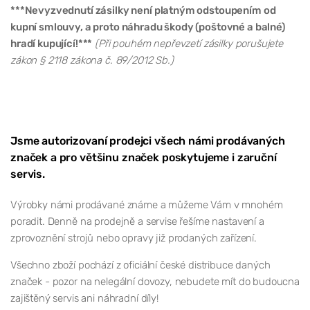
***Nevyzvednutí zásilky není platným odstoupením od
kupní smlouvy, a proto náhradu škody (poštovné a balné)
hradí kupující!***
(Při pouhém nepřevzetí zásilky porušujete
zákon § 2118 zákona č. 89/2012 Sb.)
Jsme autorizovaní prodejci všech námi prodávaných
značek a pro většinu značek poskytujeme i zaruční
servis.
Výrobky námi prodávané známe a můžeme Vám v mnohém
poradit. Denně na prodejně a servise řešíme nastavení a
zprovoznění strojů nebo opravy již prodaných zařízení.
Všechno zboží pochází z oficiální české distribuce daných
značek - pozor na nelegální dovozy, nebudete mít do budoucna
zajištěný servis ani náhradní díly!