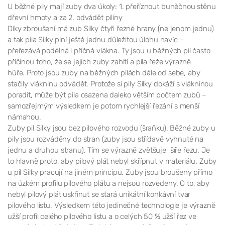
U běžné pily mají zuby dva úkoly: 1. přeříznout buněčnou stěnu
dřevní hmoty a za 2. odvádět piliny
Díky zbroušení má zub Silky čtyři řezné hrany (ne jenom jednu)
a tak pila Silky plní ještě jednu důležitou úlohu navíc –
přeřezává podélná i příčná vlákna. Ty jsou u běžných pil často
příčinou toho, že se jejich zuby zahltí a pila řeže výrazně
hůře. Proto jsou zuby na běžných pilách dále od sebe, aby
stačily vlákninu odvádět. Protože si pily Silky dokáží s vlákninou
poradit, může být pila osazena daleko větším počtem zubů –
samozřejmým výsledkem je potom rychlejší řezání s menší
námahou.
Zuby pil Silky jsou bez pilového rozvodu (šraňku). Běžné zuby u
pily jsou rozváděny do stran (zuby jsou střídavě vyhnuté na
jednu a druhou stranu). Tím se výrazně zvětšuje šíře řezu. Je
to hlavně proto, aby pilový plát nebyl skřípnut v materiálu. Zuby
u pil Silky pracují na jiném principu. Zuby jsou broušeny přímo
na úzkém profilu pilového plátu a nejsou rozvedeny. O to, aby
nebyl pilový plát uskřinut se stará unikátní konkávní tvar
pilového listu. Výsledkem této jedinečné technologie je výrazně
užší profil celého pilového listu a o celých 50 % užší řez ve