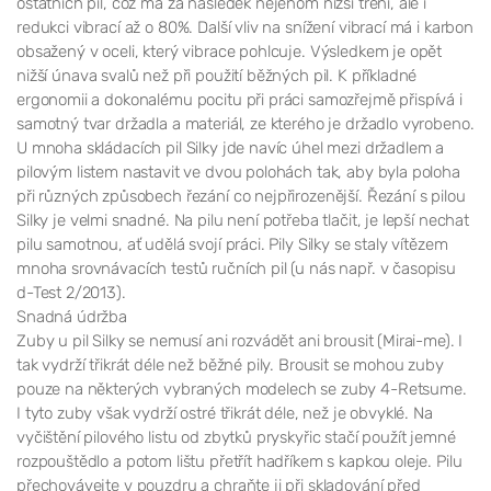
ostatních pil, což má za následek nejenom nižší tření, ale i
redukci vibrací až o 80%. Další vliv na snížení vibrací má i karbon
obsažený v oceli, který vibrace pohlcuje. Výsledkem je opět
nižší únava svalů než při použití běžných pil. K příkladné
ergonomii a dokonalému pocitu při práci samozřejmě přispívá i
samotný tvar držadla a materiál, ze kterého je držadlo vyrobeno.
U mnoha skládacích pil Silky jde navíc úhel mezi držadlem a
pilovým listem nastavit ve dvou polohách tak, aby byla poloha
při různých způsobech řezání co nejpřirozenější. Řezání s pilou
Silky je velmi snadné. Na pilu není potřeba tlačit, je lepší nechat
pilu samotnou, ať udělá svojí práci. Pily Silky se staly vítězem
mnoha srovnávacích testů ručních pil (u nás např. v časopisu
d-Test 2/2013).
Snadná údržba
Zuby u pil Silky se nemusí ani rozvádět ani brousit (Mirai-me). I
tak vydrží třikrát déle než běžné pily. Brousit se mohou zuby
pouze na některých vybraných modelech se zuby 4-Retsume.
I tyto zuby však vydrží ostré třikrát déle, než je obvyklé. Na
vyčištění pilového listu od zbytků pryskyřic stačí použít jemné
rozpouštědlo a potom lištu přetřít hadříkem s kapkou oleje. Pilu
přechovávejte v pouzdru a chraňte ji při skladování před