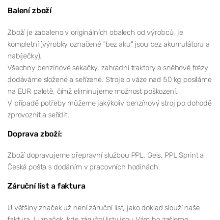
Balení zboží
Zboží je zabaleno v originálních obalech od výrobců, je
kompletní (výrobky označené "bez aku" jsou bez akumulátoru a
nabíječky).
Všechny benzínové sekačky, zahradní traktory a sněhové frézy
dodáváme složené a seřízené. Stroje o váze nad 50 kg posíláme
na EUR paletě, čímž eliminujeme možnost poškození.
V případě potřeby můžeme jakýkoliv benzínový stroj po dohodě
zprovoznit a seřídit.
Doprava zboží:
Zboží dopravujeme přepravní službou PPL, Geis, PPL Sprint a
Česká pošta s dodáním v pracovních hodinách.
Záruční list a faktura
U většiny značek už není záruční list, jako doklad slouží naše
faktura. U značek, kde záruční listy jsou Vám ho zašleme