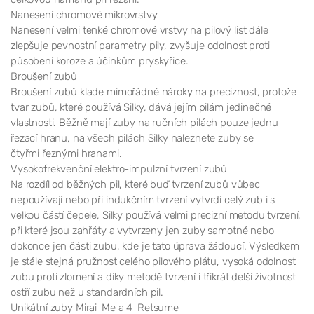
Nanesení chromové mikrovrstvy
Nanesení velmi tenké chromové vrstvy na pilový list dále
zlepšuje pevnostní parametry pily, zvyšuje odolnost proti
působení koroze a účinkům pryskyřice.
Broušení zubů
Broušení zubů klade mimořádné nároky na preciznost, protože
tvar zubů, které používá Silky, dává jejím pilám jedinečné
vlastnosti. Běžně mají zuby na ručních pilách pouze jednu
řezací hranu, na všech pilách Silky naleznete zuby se
čtyřmi řeznými hranami.
Vysokofrekvenční elektro-impulzní tvrzení zubů
Na rozdíl od běžných pil, které buď tvrzení zubů vůbec
nepoužívají nebo při indukčním tvrzení vytvrdí celý zub i s
velkou částí čepele, Silky používá velmi precizní metodu tvrzení,
při které jsou zahřáty a vytvrzeny jen zuby samotné nebo
dokonce jen části zubu, kde je tato úprava žádoucí. Výsledkem
je stále stejná pružnost celého pilového plátu, vysoká odolnost
zubu proti zlomení a díky metodě tvrzení i třikrát delší životnost
ostří zubu než u standardních pil.
Unikátní zuby Mirai-Me a 4-Retsume