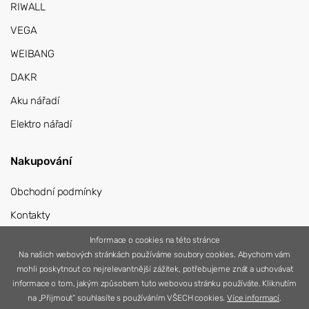
RIWALL
VEGA
WEIBANG
DAKR
Aku nářadí
Elektro nářadí
Nakupování
Obchodní podmínky
Kontakty
Přihlášení
Informace o cookies na této stránce
Na našich webových stránkách používáme soubory cookies. Abychom vám
Registrace
mohli poskytnout co nejrelevantnější zážitek, potřebujeme znát a uchovávat
informace o tom, jakým způsobem tuto webovou stránku používáte. Kliknutím
na „Přijmout“ souhlasíte s používáním VŠECH cookies.
Více informací
.