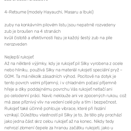
4-Retsume (modely Hayauchi, Masaru a Ibuki)
zuby na konkávním pilovém listu jsou nepatrně rozvedeny
zub je broušen na 4 stranách
kvůli čistotě a efektivnosti řezu je každý šestý zub na pile
nerozveden
Nejlepší rukojeť
Až na některé výjimky, kdy je rukojeť pil Silky vyrobena z ocele
nebo hliníku, používá Silky na materiál rukojetí speciální pryž –
GOM. Ta má několik zásadních výhod. Pocitově na dotyk je
tento povrch velmi příjemný, i v chladném počasí příjemně
hřeje a díky poddajnému povrchu Vás rukojeť netlačí ani
po celodenní práci. Navíc neklouže ani ve zpocených rukou, což
má zase příznivý vliv na vedení celé pily a tím i bezpečnost.
Rukojeť také účinně pohlcuje vibrace, které při řezání
vznikají. Důležitou vlastností pil Silky je to, že tělo pily prochází
jako jedna část skrz celou rukojeť až na konec. Nikdy tedy
nehrozí zlomení čepele za hranou začátku rukojeti, jako u