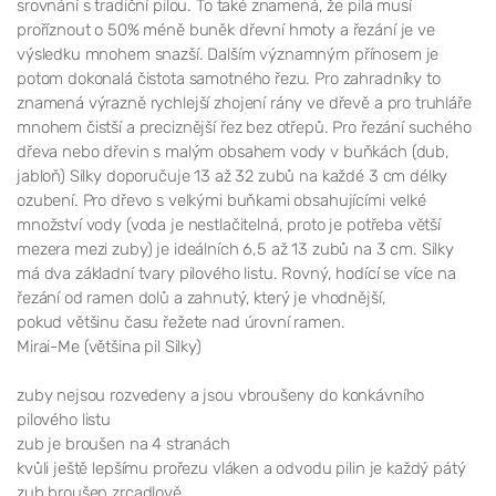
srovnání s tradiční pilou. To také znamená, že pila musí
proříznout o 50% méně buněk dřevní hmoty a řezání je ve
výsledku mnohem snazší. Dalším významným přínosem je
potom dokonalá čistota samotného řezu. Pro zahradníky to
znamená výrazně rychlejší zhojení rány ve dřevě a pro truhláře
mnohem čistší a preciznější řez bez otřepů. Pro řezání suchého
dřeva nebo dřevin s malým obsahem vody v buňkách (dub,
jabloň) Silky doporučuje 13 až 32 zubů na každé 3 cm délky
ozubení. Pro dřevo s velkými buňkami obsahujícími velké
množství vody (voda je nestlačitelná, proto je potřeba větší
mezera mezi zuby) je ideálních 6,5 až 13 zubů na 3 cm. Silky
má dva základní tvary pilového listu. Rovný, hodící se více na
řezání od ramen dolů a zahnutý, který je vhodnější,
pokud většinu času řežete nad úrovní ramen.
Mirai-Me (většina pil Silky)
zuby nejsou rozvedeny a jsou vbroušeny do konkávního
pilového listu
zub je broušen na 4 stranách
kvůli ještě lepšímu prořezu vláken a odvodu pilin je každý pátý
zub broušen zrcadlově