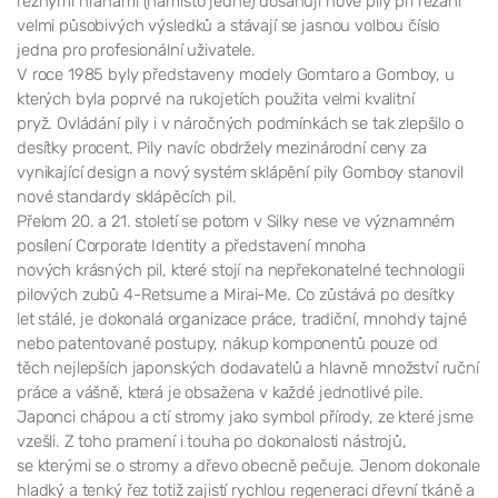
řeznými hranami (namísto jedné) dosahují nové pily při řezání
velmi působivých výsledků a stávají se jasnou volbou číslo
jedna pro profesionální uživatele.
V roce 1985 byly představeny modely Gomtaro a Gomboy, u
kterých byla poprvé na rukojetích použita velmi kvalitní
pryž. Ovládání pily i v náročných podmínkách se tak zlepšilo o
desítky procent. Pily navíc obdržely mezinárodní ceny za
vynikající design a nový systém sklápění pily Gomboy stanovil
nové standardy sklápěcích pil.
Přelom 20. a 21. století se potom v Silky nese ve významném
posílení Corporate Identity a představení mnoha
nových krásných pil, které stojí na nepřekonatelné technologii
pilových zubů 4-Retsume a Mirai-Me. Co zůstává po desítky
let stálé, je dokonalá organizace práce, tradiční, mnohdy tajné
nebo patentované postupy, nákup komponentů pouze od
těch nejlepších japonských dodavatelů a hlavně množství ruční
práce a vášně, která je obsažena v každé jednotlivé pile.
Japonci chápou a ctí stromy jako symbol přírody, ze které jsme
vzešli. Z toho pramení i touha po dokonalosti nástrojů,
se kterými se o stromy a dřevo obecně pečuje. Jenom dokonale
hladký a tenký řez totiž zajistí rychlou regeneraci dřevní tkáně a