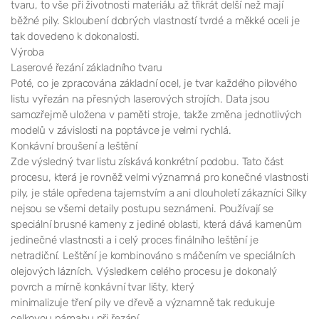
tvaru, to vše při životnosti materiálu až třikrát delší než mají
běžné pily. Skloubení dobrých vlastností tvrdé a měkké oceli je
tak dovedeno k dokonalosti.
Výroba
Laserové řezání základního tvaru
Poté, co je zpracována základní ocel, je tvar každého pilového
listu vyřezán na přesných laserových strojích. Data jsou
samozřejmě uložena v paměti stroje, takže změna jednotlivých
modelů v závislosti na poptávce je velmi rychlá.
Konkávní broušení a leštění
Zde výsledný tvar listu získává konkrétní podobu. Tato část
procesu, která je rovněž velmi významná pro konečné vlastnosti
pily, je stále opředena tajemstvím a ani dlouholetí zákazníci Silky
nejsou se všemi detaily postupu seznámeni. Používají se
speciální brusné kameny z jediné oblasti, která dává kamenům
jedinečné vlastnosti a i celý proces finálního leštění je
netradiční. Leštění je kombinováno s máčením ve speciálních
olejových lázních. Výsledkem celého procesu je dokonalý
povrch a mírně konkávní tvar lišty, který
minimalizuje tření pily ve dřevě a významně tak redukuje
celkovou námahu při řezání.