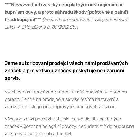
***Nevyzvednutí zásilky není platným odstoupením od
kupní smlouvy, a proto náhradu škody (poštovné a balné)
hradí kupující!***
(Při pouhém nepřevzetí zásilky porušujete
zákon § 2118 zákona č. 89/2012 Sb.)
Jsme autorizovaní prodejci všech námi prodávaných
značek a pro většinu značek poskytujeme i zaruční
servis.
Výrobky námi prodávané známe a můžeme Vám v mnohém
poradit. Denně na prodejně a servise řešíme nastavení a
zprovoznění strojů nebo opravy již prodaných zařízení.
Všechno zboží pochází z oficiální české distribuce daných
značek - pozor na nelegální dovozy, nebudete mít do budoucna
zajištěný servis ani náhradní díly!