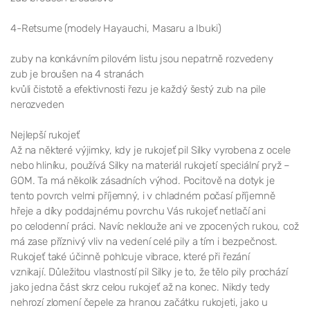
4-Retsume (modely Hayauchi, Masaru a Ibuki)
zuby na konkávním pilovém listu jsou nepatrně rozvedeny
zub je broušen na 4 stranách
kvůli čistotě a efektivnosti řezu je každý šestý zub na pile
nerozveden
Nejlepší rukojeť
Až na některé výjimky, kdy je rukojeť pil Silky vyrobena z ocele
nebo hliníku, používá Silky na materiál rukojetí speciální pryž –
GOM. Ta má několik zásadních výhod. Pocitově na dotyk je
tento povrch velmi příjemný, i v chladném počasí příjemně
hřeje a díky poddajnému povrchu Vás rukojeť netlačí ani
po celodenní práci. Navíc neklouže ani ve zpocených rukou, což
má zase příznivý vliv na vedení celé pily a tím i bezpečnost.
Rukojeť také účinně pohlcuje vibrace, které při řezání
vznikají. Důležitou vlastností pil Silky je to, že tělo pily prochází
jako jedna část skrz celou rukojeť až na konec. Nikdy tedy
nehrozí zlomení čepele za hranou začátku rukojeti, jako u