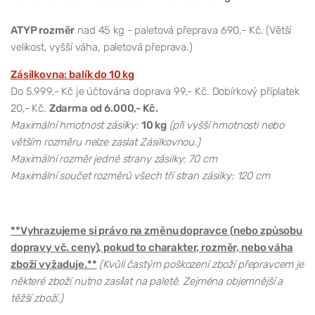
ATYP rozměr
nad 45 kg - paletová přeprava 690,- Kč. (Větší
velikost, vyšší váha, paletová přeprava.)
Zásilkovna: balík do 10 kg
Do 5.999,- Kč je účtována doprava 99,- Kč. Dobírkový příplatek
20,- Kč.
Zdarma od 6.000,- Kč.
Maximální hmotnost zásilky:
10 kg
(při vyšší hmotnosti nebo
větším rozměru nelze zaslat Zásilkovnou.)
Maximální rozměr jedné strany zásilky: 70 cm
Maximální součet rozměrů všech tří stran zásilky: 120 cm
**Vyhrazujeme si právo na změnu dopravce (nebo způsobu
dopravy vč. ceny), pokud to charakter, rozměr, nebo váha
zboží vyžaduje.**
(Kvůli častým poškození zboží přepravcem je
některé zboží nutno zasílat na paletě. Zejména objemnější a
těžší zboží.)