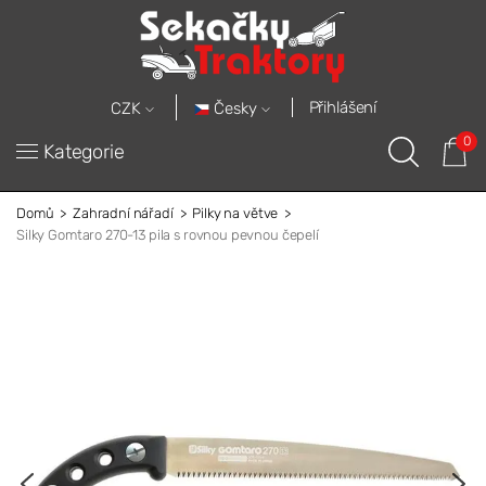
Přihlášení
Česky
CZK
0
Kategorie
Domů
Zahradní nářadí
Pilky na větve
Silky Gomtaro 270-13 pila s rovnou pevnou čepelí