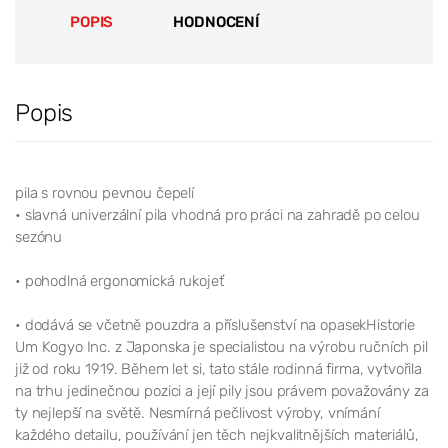
POPIS
HODNOCENÍ
Popis
pila s rovnou pevnou čepelí
• slavná univerzální pila vhodná pro práci na zahradě po celou
sezónu
• pohodlná ergonomická rukojeť
• dodává se včetně pouzdra a příslušenství na opasekHistorie
Um Kogyo Inc. z Japonska je specialistou na výrobu ručních pil
již od roku 1919. Během let si, tato stále rodinná firma, vytvořila
na trhu jedinečnou pozici a její pily jsou právem považovány za
ty nejlepší na světě. Nesmírná pečlivost výroby, vnímání
každého detailu, používání jen těch nejkvalitnějších materiálů,