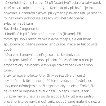
některých jiných pil a rovněž při řezání tvoří celá pila tuhý celek,
který se v rukojeti neprohýbá. Kontrola pily při řezání je tak
dokonalá. Rozebrání rukojeti při výměně pilového listu je řešeno
rovněž velmi jednoduše a každý uživatel tuto operaci
zvládne hravě sám.
Bezchybná ergonomie
U tradičních pil řežete směrem od těla (tlakem). Při
tomto způsobu řezání zabírá hlavně triceps, ale odlišným
způsobem od běžné povahy jeho práce. Práce se tak po jisté
době
stává velmi únavná a snižuje se míra kontroly nad
nástrojem. Navíc úhel mezi předloktím, zápěstím a pilou je
ergonomicky nevhodný a zvyšuje riziko zánětu karpálního
tunelu
a tzv. tenisového lokte. U pil Silky se řez děje při cestě
pily směrem k tělu (tahem). Při tomto způsobu řezání jsou
úhly mezi nástrojem a paží ergonomicky daleko příznivější a
navíc zabírá nejsilnější sval v paži – biceps. Práce je tak
výrazně méně únavná i po delší době. Díky úzkému profilu
pilového listu se navíc musí rozříznout výrazně materiálu než u