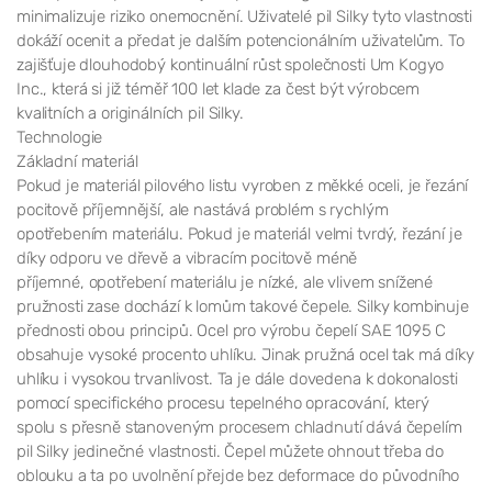
minimalizuje riziko onemocnění. Uživatelé pil Silky tyto vlastnosti
dokáží ocenit a předat je dalším potencionálním uživatelům. To
zajišťuje dlouhodobý kontinuální růst společnosti Um Kogyo
Inc., která si již téměř 100 let klade za čest být výrobcem
kvalitních a originálních pil Silky.
Technologie
Základní materiál
Pokud je materiál pilového listu vyroben z měkké oceli, je řezání
pocitově příjemnější, ale nastává problém s rychlým
opotřebením materiálu. Pokud je materiál velmi tvrdý, řezání je
díky odporu ve dřevě a vibracím pocitově méně
příjemné, opotřebení materiálu je nízké, ale vlivem snížené
pružnosti zase dochází k lomům takové čepele. Silky kombinuje
přednosti obou principů. Ocel pro výrobu čepelí SAE 1095 C
obsahuje vysoké procento uhlíku. Jinak pružná ocel tak má díky
uhlíku i vysokou trvanlivost. Ta je dále dovedena k dokonalosti
pomocí specifického procesu tepelného opracování, který
spolu s přesně stanoveným procesem chladnutí dává čepelím
pil Silky jedinečné vlastnosti. Čepel můžete ohnout třeba do
oblouku a ta po uvolnění přejde bez deformace do původního