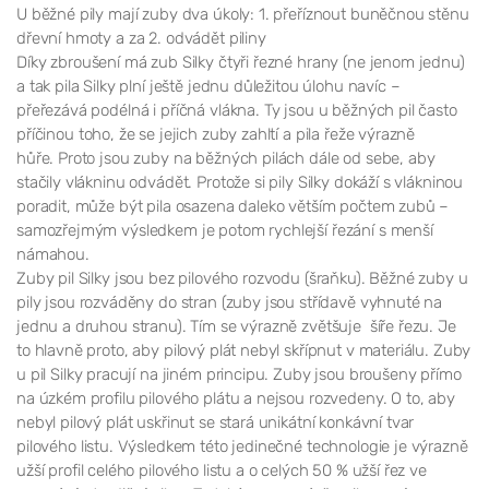
U běžné pily mají zuby dva úkoly: 1. přeříznout buněčnou stěnu
dřevní hmoty a za 2. odvádět piliny
Díky zbroušení má zub Silky čtyři řezné hrany (ne jenom jednu)
a tak pila Silky plní ještě jednu důležitou úlohu navíc –
přeřezává podélná i příčná vlákna. Ty jsou u běžných pil často
příčinou toho, že se jejich zuby zahltí a pila řeže výrazně
hůře. Proto jsou zuby na běžných pilách dále od sebe, aby
stačily vlákninu odvádět. Protože si pily Silky dokáží s vlákninou
poradit, může být pila osazena daleko větším počtem zubů –
samozřejmým výsledkem je potom rychlejší řezání s menší
námahou.
Zuby pil Silky jsou bez pilového rozvodu (šraňku). Běžné zuby u
pily jsou rozváděny do stran (zuby jsou střídavě vyhnuté na
jednu a druhou stranu). Tím se výrazně zvětšuje šíře řezu. Je
to hlavně proto, aby pilový plát nebyl skřípnut v materiálu. Zuby
u pil Silky pracují na jiném principu. Zuby jsou broušeny přímo
na úzkém profilu pilového plátu a nejsou rozvedeny. O to, aby
nebyl pilový plát uskřinut se stará unikátní konkávní tvar
pilového listu. Výsledkem této jedinečné technologie je výrazně
užší profil celého pilového listu a o celých 50 % užší řez ve