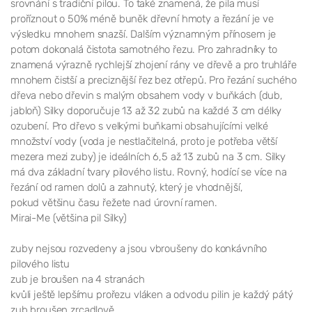
srovnání s tradiční pilou. To také znamená, že pila musí
proříznout o 50% méně buněk dřevní hmoty a řezání je ve
výsledku mnohem snazší. Dalším významným přínosem je
potom dokonalá čistota samotného řezu. Pro zahradníky to
znamená výrazně rychlejší zhojení rány ve dřevě a pro truhláře
mnohem čistší a preciznější řez bez otřepů. Pro řezání suchého
dřeva nebo dřevin s malým obsahem vody v buňkách (dub,
jabloň) Silky doporučuje 13 až 32 zubů na každé 3 cm délky
ozubení. Pro dřevo s velkými buňkami obsahujícími velké
množství vody (voda je nestlačitelná, proto je potřeba větší
mezera mezi zuby) je ideálních 6,5 až 13 zubů na 3 cm. Silky
má dva základní tvary pilového listu. Rovný, hodící se více na
řezání od ramen dolů a zahnutý, který je vhodnější,
pokud většinu času řežete nad úrovní ramen.
Mirai-Me (většina pil Silky)
zuby nejsou rozvedeny a jsou vbroušeny do konkávního
pilového listu
zub je broušen na 4 stranách
kvůli ještě lepšímu prořezu vláken a odvodu pilin je každý pátý
zub broušen zrcadlově