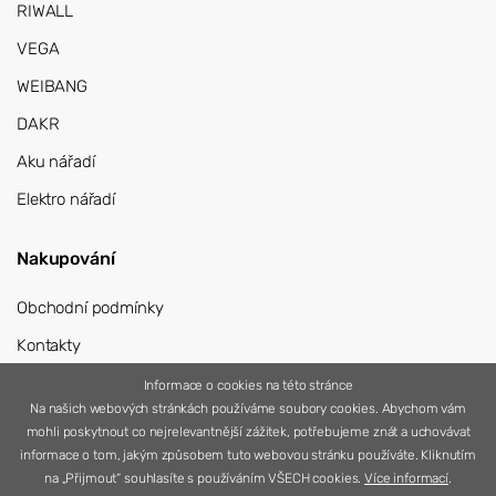
RIWALL
VEGA
WEIBANG
DAKR
Aku nářadí
Elektro nářadí
Nakupování
Obchodní podmínky
Kontakty
Přihlášení
Informace o cookies na této stránce
Na našich webových stránkách používáme soubory cookies. Abychom vám
Registrace
mohli poskytnout co nejrelevantnější zážitek, potřebujeme znát a uchovávat
informace o tom, jakým způsobem tuto webovou stránku používáte. Kliknutím
na „Přijmout“ souhlasíte s používáním VŠECH cookies.
Více informací
.