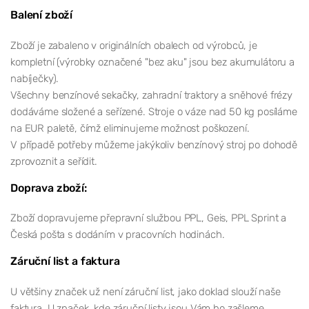
Balení zboží
Zboží je zabaleno v originálních obalech od výrobců, je
kompletní (výrobky označené "bez aku" jsou bez akumulátoru a
nabíječky).
Všechny benzínové sekačky, zahradní traktory a sněhové frézy
dodáváme složené a seřízené. Stroje o váze nad 50 kg posíláme
na EUR paletě, čímž eliminujeme možnost poškození.
V případě potřeby můžeme jakýkoliv benzínový stroj po dohodě
zprovoznit a seřídit.
Doprava zboží:
Zboží dopravujeme přepravní službou PPL, Geis, PPL Sprint a
Česká pošta s dodáním v pracovních hodinách.
Záruční list a faktura
U většiny značek už není záruční list, jako doklad slouží naše
faktura. U značek, kde záruční listy jsou Vám ho zašleme