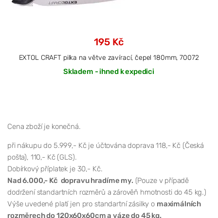
195 Kč
EXTOL CRAFT pilka na větve zavírací, čepel 180mm, 70072
Skladem - ihned k expedici
Cena zboží je konečná.
při nákupu do 5.999,- Kč je účtována doprava 118,- Kč (Česká
pošta), 110,- Kč (GLS).
Dobírkový příplatek je 30,- Kč.
Nad 6.000,- Kč dopravu hradíme my.
(Pouze v případě
dodržení standartních rozměrů a zárověň hmotnosti do 45 kg.)
Výše uvedené platí jen pro standartní zásilky o
maximálních
rozměrech do 120x60x60cm a váze do 45 kg.