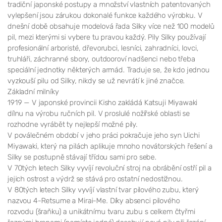
tradiční japonské postupy a množství vlastních patentovaných
vylepšení jsou zárukou dokonalé funkce každého výrobku. V
dnešní době obsahuje modelová řada Silky více než 100 modelů
pil, mezi kterými si vybere tu pravou každý. Pily Silky používají
profesionální arboristé, dřevorubci, lesníci, zahradníci, lovci,
truhláři, záchranné sbory, outdooroví nadšenci nebo třeba
speciální jednotky některých armád. Traduje se, že kdo jednou
vyzkouší pilu od Silky, nikdy se už nevrátí k jiné značce.
Základní milníky
1919 — V japonské provincii Kisho zakládá Katsuji Miyawaki
dílnu na výrobu ručních pil. V proslulé nožířské oblasti se
rozhodne vyrábět ty nejlepší možné pily.
V poválečném období v jeho práci pokračuje jeho syn Uichi
Miyawaki, který na pilách aplikuje mnoho novátorských řešení a
Silky se postupně stávají třídou sami pro sebe.
V 70tých letech Silky vyvíjí revoluční stroj na obrábění ostří pil a
jejich ostrost a výdrž se stává pro ostatní nedostižnou.
V 80tých letech Silky vyvíjí vlastní tvar pilového zubu, který
nazvou 4-Retsume a Mirai-Me. Díky absenci pilového
rozvodu (šraňku) a unikátnímu tvaru zubu s celkem čtyřmi