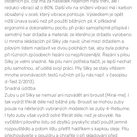
ostatních pil, což má za následek nejenom nižší tření, ale i
redukci vibrací až o 80%. Další vliv na snížení vibrací má i karbon
obsažený v oceli, který vibrace pohlcuje. Výsledkem je opět
nižší únava svalů než při použití běžných pil. K příkladné
ergonomii a dokonalému pocitu při práci samozřejmě přispívá i
samotný tvar držadla a materiál, ze kterého je držadlo vyrobeno.
U mnoha skládacích pil Silky jde navíc úhel mezi držadlem a
pilovým listem nastavit ve dvou polohách tak, aby byla poloha
při různých způsobech řezání co nejpřirozenější. Řezání s pilou
Silky je velmi snadné. Na pilu není potřeba tlačit, je lepší nechat
pilu samotnou, ať udělá svojí práci. Pily Silky se staly vítězem
mnoha srovnávacích testů ručních pil (u nás např. v časopisu
d-Test 2/2013).
Snadná údržba
Zuby u pil Silky se nemusí ani rozvádět ani brousit (Mirai-me). I
tak vydrží třikrát déle než běžné pily. Brousit se mohou zuby
pouze na některých vybraných modelech se zuby 4-Retsume.
I tyto zuby však vydrží ostré třikrát déle, než je obvyklé. Na
vyčištění pilového listu od zbytků pryskyřic stačí použít jemné
rozpouštědlo a potom lištu přetřít hadříkem s kapkou oleje. Pilu
přechovávejte v pouzdru a chraňte ji při skladování před