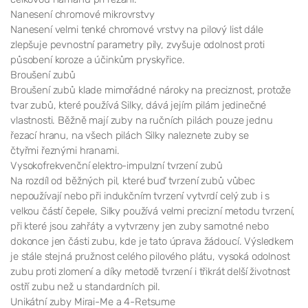
Nanesení chromové mikrovrstvy
Nanesení velmi tenké chromové vrstvy na pilový list dále
zlepšuje pevnostní parametry pily, zvyšuje odolnost proti
působení koroze a účinkům pryskyřice.
Broušení zubů
Broušení zubů klade mimořádné nároky na preciznost, protože
tvar zubů, které používá Silky, dává jejím pilám jedinečné
vlastnosti. Běžně mají zuby na ručních pilách pouze jednu
řezací hranu, na všech pilách Silky naleznete zuby se
čtyřmi řeznými hranami.
Vysokofrekvenční elektro-impulzní tvrzení zubů
Na rozdíl od běžných pil, které buď tvrzení zubů vůbec
nepoužívají nebo při indukčním tvrzení vytvrdí celý zub i s
velkou částí čepele, Silky používá velmi precizní metodu tvrzení,
při které jsou zahřáty a vytvrzeny jen zuby samotné nebo
dokonce jen části zubu, kde je tato úprava žádoucí. Výsledkem
je stále stejná pružnost celého pilového plátu, vysoká odolnost
zubu proti zlomení a díky metodě tvrzení i třikrát delší životnost
ostří zubu než u standardních pil.
Unikátní zuby Mirai-Me a 4-Retsume