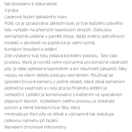
tak dovedeno k dokonalosti.
Výroba
Laserové řezání základního tvaru
Poté, co je zpracována základní ocel, je tvar každého pilového
listu vyřezán na přesných laserových strojích. Data jsou
samozřejmě uložena v paměti stroje, takže změna jednotlivých
modelů v závislosti na poptávce je velmi rychlá.
Konkávní broušení a leštění
Zde výsledný tvar listu získává konkrétní podobu. Tato část
procesu, která je rovněž velmi významná pro konečné vlastnosti
pily, je stále opředena tajemstvím a ani dlouholetí zákazníci Silky
nejsou se všemi detaily postupu seznámeni. Používají se
speciální brusné kameny z jediné oblasti, která dává kamenům
jedinečné vlastnosti a i celý proces finálního leštění je
netradiční. Leštění je kombinováno s máčením ve speciálních
olejových lázních. Výsledkem celého procesu je dokonalý
povrch a mírně konkávní tvar lišty, který
minimalizuje tření pily ve dřevě a významně tak redukuje
celkovou námahu při řezání.
Nanesení chromové mikrovrstvy