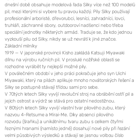
dnešní době obsahuje modelová řada Silky více než 100 modelů
pil, mezi kterými si vybere tu pravou každý. Pily Silky používají
profesionální arboristé, dřevorubci, lesníci, zahradníci, lovci,
truhláři, záchranné sbory, outdooroví nadšenci nebo třeba
speciální jednotky některých armád. Traduje se, že kdo jednou
vyzkouší pilu od Silky, nikdy se už nevrátí k jiné značce.
Základní milníky
1919 — V japonské provincii Kisho zakládá Katsuji Miyawaki
dílnu na výrobu ručních pil. V proslulé nožířské oblasti se
rozhodne vyrábět ty nejlepší možné pily.
V poválečném období v jeho práci pokračuje jeho syn Uichi
Miyawaki, který na pilách aplikuje mnoho novátorských řešení a
Silky se postupně stávají třídou sami pro sebe.
V 70tých letech Silky vyvíjí revoluční stroj na obrábění ostří pil a
jejich ostrost a výdrž se stává pro ostatní nedostižnou.
V 80tých letech Silky vyvíjí vlastní tvar pilového zubu, který
nazvou 4-Retsume a Mirai-Me. Díky absenci pilového
rozvodu (šraňku) a unikátnímu tvaru zubu s celkem čtyřmi
řeznými hranami (namísto jedné) dosahují nové pily při řezání
velmi působivých výsledků a stávají se jasnou volbou číslo