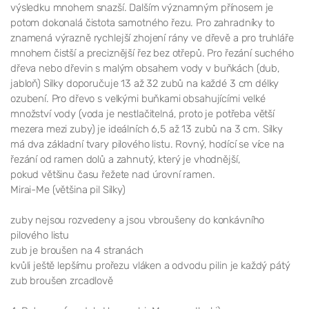
výsledku mnohem snazší. Dalším významným přínosem je
potom dokonalá čistota samotného řezu. Pro zahradníky to
znamená výrazně rychlejší zhojení rány ve dřevě a pro truhláře
mnohem čistší a preciznější řez bez otřepů. Pro řezání suchého
dřeva nebo dřevin s malým obsahem vody v buňkách (dub,
jabloň) Silky doporučuje 13 až 32 zubů na každé 3 cm délky
ozubení. Pro dřevo s velkými buňkami obsahujícími velké
množství vody (voda je nestlačitelná, proto je potřeba větší
mezera mezi zuby) je ideálních 6,5 až 13 zubů na 3 cm. Silky
má dva základní tvary pilového listu. Rovný, hodící se více na
řezání od ramen dolů a zahnutý, který je vhodnější,
pokud většinu času řežete nad úrovní ramen.
Mirai-Me (většina pil Silky)
zuby nejsou rozvedeny a jsou vbroušeny do konkávního
pilového listu
zub je broušen na 4 stranách
kvůli ještě lepšímu prořezu vláken a odvodu pilin je každý pátý
zub broušen zrcadlově