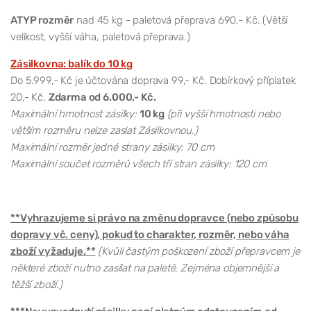
ATYP rozměr
nad 45 kg - paletová přeprava 690,- Kč. (Větší
velikost, vyšší váha, paletová přeprava.)
Zásilkovna: balík do 10 kg
Do 5.999,- Kč je účtována doprava 99,- Kč. Dobírkový příplatek
20,- Kč.
Zdarma od 6.000,- Kč.
Maximální hmotnost zásilky:
10 kg
(při vyšší hmotnosti nebo
větším rozměru nelze zaslat Zásilkovnou.)
Maximální rozměr jedné strany zásilky: 70 cm
Maximální součet rozměrů všech tří stran zásilky: 120 cm
**Vyhrazujeme si právo na změnu dopravce (nebo způsobu
dopravy vč. ceny), pokud to charakter, rozměr, nebo váha
zboží vyžaduje.**
(Kvůli častým poškození zboží přepravcem je
některé zboží nutno zasílat na paletě. Zejména objemnější a
těžší zboží.)