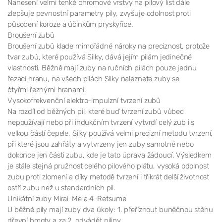
Nanesení velmi tenké chromové vrstvy na pilový list dále
zlepšuje pevnostní parametry pily, zvyšuje odolnost proti
působení koroze a účinkům pryskyřice.
Broušení zubů
Broušení zubů klade mimořádné nároky na preciznost, protože
tvar zubů, které používá Silky, dává jejím pilám jedinečné
vlastnosti. Běžně mají zuby na ručních pilách pouze jednu
řezací hranu, na všech pilách Silky naleznete zuby se
čtyřmi řeznými hranami.
Vysokofrekvenční elektro-impulzní tvrzení zubů
Na rozdíl od běžných pil, které buď tvrzení zubů vůbec
nepoužívají nebo při indukčním tvrzení vytvrdí celý zub i s
velkou částí čepele, Silky používá velmi precizní metodu tvrzení,
při které jsou zahřáty a vytvrzeny jen zuby samotné nebo
dokonce jen části zubu, kde je tato úprava žádoucí. Výsledkem
je stále stejná pružnost celého pilového plátu, vysoká odolnost
zubu proti zlomení a díky metodě tvrzení i třikrát delší životnost
ostří zubu než u standardních pil.
Unikátní zuby Mirai-Me a 4-Retsume
U běžné pily mají zuby dva úkoly: 1. přeříznout buněčnou stěnu
dřevní hmoty a za 2. odvádět piliny