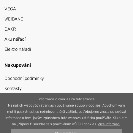
VEGA
WEIBANG
DAKR
Aku nářadí
Elektro nářadí
Nakupování
Obchodní podmínky
Kontakty
Přihlášení
Informace o cookies na této stránce
Na našich webových stránkách používáme soubory cookies. Abychom vám
Registrace
mohli poskytnout co nejrelevantnější zážitek, potřebujeme znát a uchovávat
informace o tom, jakým způsobem tuto webovou stránku používáte. Kliknutím
na „Přijmout“ souhlasíte s používáním VŠECH cookies.
Více informací
.