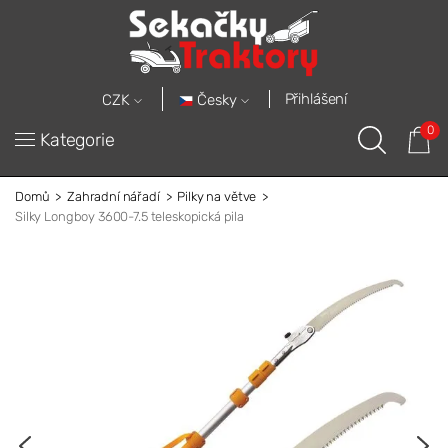
Přihlášení
Česky
CZK
0
Kategorie
Domů
Zahradní nářadí
Pilky na větve
Silky Longboy 3600-7.5 teleskopická pila