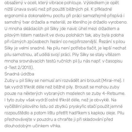
obsažený v oceli, který vibrace pohlcuje. Výsledkem je opět
nižší únava svalů než při použití běžných pil. K příkladné
ergonomii a dokonalému pocitu při práci samozřejmě přispívá i
samotný tvar držadla a materiál, ze kterého je držadlo vyrobeno.
U mnoha skládacích pil Silky jde navíc úhel mezi držadlem a
pilovým listem nastavit ve dvou polohách tak, aby byla poloha
při různých způsobech řezání co nejpřirozenější. Řezání s pilou
Silky je velmi snadné. Na pilu není potřeba tlačit, je lepší nechat
pilu samotnou, ať udělá svojí práci. Pily Silky se staly vítězem
mnoha srovnávacích testů ručních pil (u nás např. v časopisu
d-Test 2/2013).
Snadná údržba
Zuby u pil Silky se nemusí ani rozvádět ani brousit (Mirai-me). I
tak vydrží třikrát déle než běžné pily. Brousit se mohou zuby
pouze na některých vybraných modelech se zuby 4-Retsume.
I tyto zuby však vydrží ostré třikrát déle, než je obvyklé. Na
vyčištění pilového listu od zbytků pryskyřic stačí použít jemné
rozpouštědlo a potom lištu přetřít hadříkem s kapkou oleje. Pilu
přechovávejte v pouzdru a chraňte ji při skladování před
dlouhodobým učinkem vlhka.