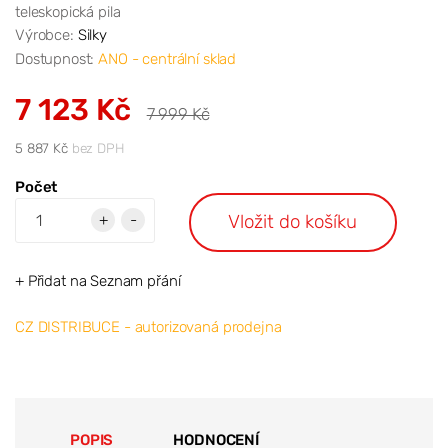
teleskopická pila
Výrobce:
Silky
Dostupnost:
ANO - centrální sklad
7 123 Kč
7 999 Kč
5 887 Kč
bez DPH
Počet
Vložit do košíku
+
-
+ Přidat na Seznam přání
CZ DISTRIBUCE - autorizovaná prodejna
POPIS
HODNOCENÍ