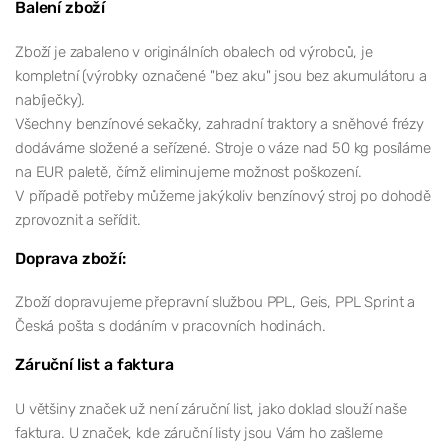
Balení zboží
Zboží je zabaleno v originálních obalech od výrobců, je
kompletní (výrobky označené "bez aku" jsou bez akumulátoru a
nabíječky).
Všechny benzínové sekačky, zahradní traktory a sněhové frézy
dodáváme složené a seřízené. Stroje o váze nad 50 kg posíláme
na EUR paletě, čímž eliminujeme možnost poškození.
V případě potřeby můžeme jakýkoliv benzínový stroj po dohodě
zprovoznit a seřídit.
Doprava zboží:
Zboží dopravujeme přepravní službou PPL, Geis, PPL Sprint a
Česká pošta s dodáním v pracovních hodinách.
Záruční list a faktura
U většiny značek už není záruční list, jako doklad slouží naše
faktura. U značek, kde záruční listy jsou Vám ho zašleme