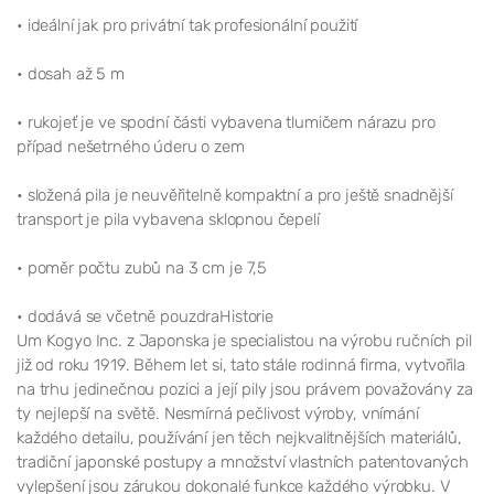
• ideální jak pro privátní tak profesionální použití
• dosah až 5 m
• rukojeť je ve spodní části vybavena tlumičem nárazu pro
případ nešetrného úderu o zem
• složená pila je neuvěřitelně kompaktní a pro ještě snadnější
transport je pila vybavena sklopnou čepelí
• poměr počtu zubů na 3 cm je 7,5
• dodává se včetně pouzdraHistorie
Um Kogyo Inc. z Japonska je specialistou na výrobu ručních pil
již od roku 1919. Během let si, tato stále rodinná firma, vytvořila
na trhu jedinečnou pozici a její pily jsou právem považovány za
ty nejlepší na světě. Nesmírná pečlivost výroby, vnímání
každého detailu, používání jen těch nejkvalitnějších materiálů,
tradiční japonské postupy a množství vlastních patentovaných
vylepšení jsou zárukou dokonalé funkce každého výrobku. V