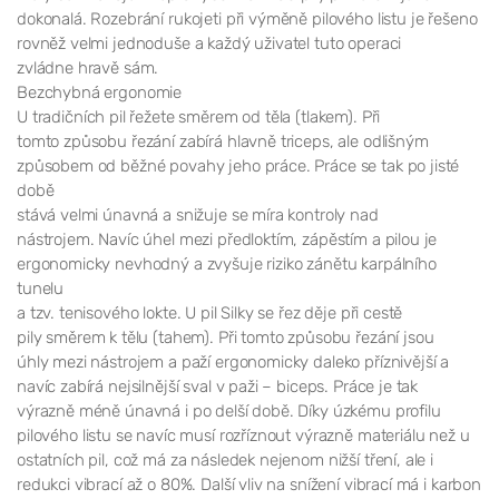
dokonalá. Rozebrání rukojeti při výměně pilového listu je řešeno
rovněž velmi jednoduše a každý uživatel tuto operaci
zvládne hravě sám.
Bezchybná ergonomie
U tradičních pil řežete směrem od těla (tlakem). Při
tomto způsobu řezání zabírá hlavně triceps, ale odlišným
způsobem od běžné povahy jeho práce. Práce se tak po jisté
době
stává velmi únavná a snižuje se míra kontroly nad
nástrojem. Navíc úhel mezi předloktím, zápěstím a pilou je
ergonomicky nevhodný a zvyšuje riziko zánětu karpálního
tunelu
a tzv. tenisového lokte. U pil Silky se řez děje při cestě
pily směrem k tělu (tahem). Při tomto způsobu řezání jsou
úhly mezi nástrojem a paží ergonomicky daleko příznivější a
navíc zabírá nejsilnější sval v paži – biceps. Práce je tak
výrazně méně únavná i po delší době. Díky úzkému profilu
pilového listu se navíc musí rozříznout výrazně materiálu než u
ostatních pil, což má za následek nejenom nižší tření, ale i
redukci vibrací až o 80%. Další vliv na snížení vibrací má i karbon