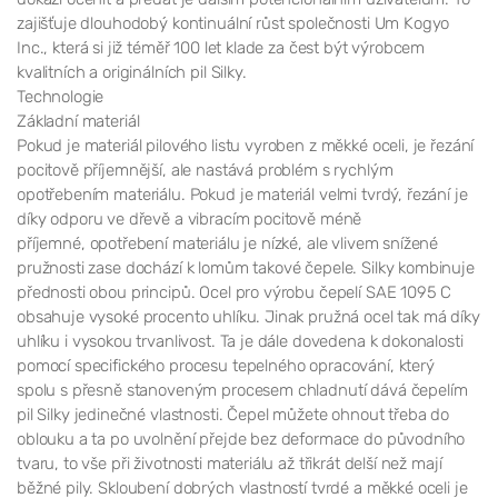
zajišťuje dlouhodobý kontinuální růst společnosti Um Kogyo
Inc., která si již téměř 100 let klade za čest být výrobcem
kvalitních a originálních pil Silky.
Technologie
Základní materiál
Pokud je materiál pilového listu vyroben z měkké oceli, je řezání
pocitově příjemnější, ale nastává problém s rychlým
opotřebením materiálu. Pokud je materiál velmi tvrdý, řezání je
díky odporu ve dřevě a vibracím pocitově méně
příjemné, opotřebení materiálu je nízké, ale vlivem snížené
pružnosti zase dochází k lomům takové čepele. Silky kombinuje
přednosti obou principů. Ocel pro výrobu čepelí SAE 1095 C
obsahuje vysoké procento uhlíku. Jinak pružná ocel tak má díky
uhlíku i vysokou trvanlivost. Ta je dále dovedena k dokonalosti
pomocí specifického procesu tepelného opracování, který
spolu s přesně stanoveným procesem chladnutí dává čepelím
pil Silky jedinečné vlastnosti. Čepel můžete ohnout třeba do
oblouku a ta po uvolnění přejde bez deformace do původního
tvaru, to vše při životnosti materiálu až třikrát delší než mají
běžné pily. Skloubení dobrých vlastností tvrdé a měkké oceli je