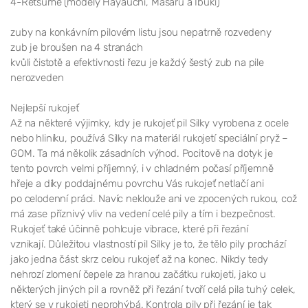
4-Retsume (modely Hayauchi, Masaru a Ibuki)
zuby na konkávním pilovém listu jsou nepatrně rozvedeny
zub je broušen na 4 stranách
kvůli čistotě a efektivnosti řezu je každý šestý zub na pile
nerozveden
Nejlepší rukojeť
Až na některé výjimky, kdy je rukojeť pil Silky vyrobena z ocele
nebo hliníku, používá Silky na materiál rukojetí speciální pryž –
GOM. Ta má několik zásadních výhod. Pocitově na dotyk je
tento povrch velmi příjemný, i v chladném počasí příjemně
hřeje a díky poddajnému povrchu Vás rukojeť netlačí ani
po celodenní práci. Navíc neklouže ani ve zpocených rukou, což
má zase příznivý vliv na vedení celé pily a tím i bezpečnost.
Rukojeť také účinně pohlcuje vibrace, které při řezání
vznikají. Důležitou vlastností pil Silky je to, že tělo pily prochází
jako jedna část skrz celou rukojeť až na konec. Nikdy tedy
nehrozí zlomení čepele za hranou začátku rukojeti, jako u
některých jiných pil a rovněž při řezání tvoří celá pila tuhý celek,
který se v rukojeti neprohýbá. Kontrola pily při řezání je tak