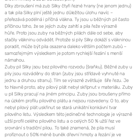
Díky zbroušení má zub Silky čtyři řezné hrany (ne jenom jednu)
a tak pila Silky plní ještě jednu důležitou úlohu navíc –
přeřezává podélná i příčná vlákna. Ty jsou u běžných pil často
příčinou toho, že se jejich zuby zahltí a pila řeže výrazně
hůře. Proto jsou zuby na běžných pilách dále od sebe, aby
stačily vlákninu odvádět. Protože si pily Silky dokáží s vlákninou
poradit, může být pila osazena daleko větším počtem zubů –
samozřejmým výsledkem je potom rychlejší řezání s menší
námahou.
Zuby pil Silky jsou bez pilového rozvodu (šraňku). Běžné zuby u
pily jsou rozváděny do stran (zuby jsou střídavě vyhnuté na
jednu a druhou stranu). Tím se výrazně zvětšuje šíře řezu. Je
to hlavně proto, aby pilový plát nebyl skřípnut v materiálu. Zuby
u pil Silky pracují na jiném principu. Zuby jsou broušeny přímo
na úzkém profilu pilového plátu a nejsou rozvedeny. O to, aby
nebyl pilový plát uskřinut se stará unikátní konkávní tvar
pilového listu. Výsledkem této jedinečné technologie je výrazně
užší profil celého pilového listu a o celých 50 % užší řez ve
srovnání s tradiční pilou. To také znamená, že pila musí
proříznout o 50% méně buněk dřevní hmoty a řezání je ve