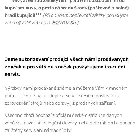
***Nevyzvednutí zásilky není platným odstoupením od
kupní smlouvy, a proto náhradu škody (poštovné a balné)
hradí kupující!***
(Při pouhém nepřevzetí zásilky porušujete
zákon § 2118 zákona č. 89/2012 Sb.)
Jsme autorizovaní prodejci všech námi prodávaných
značek a pro většinu značek poskytujeme i zaruční
servis.
Výrobky námi prodávané známe a můžeme Vám v mnohém
poradit. Denně na prodejně a servise řešíme nastavení a
zprovoznění strojů nebo opravy již prodaných zařízení.
Všechno zboží pochází z oficiální české distribuce daných
značek - pozor na nelegální dovozy, nebudete mít do budoucna
zajištěný servis ani náhradní díly!