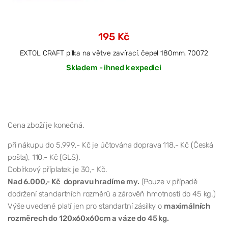
195 Kč
EXTOL CRAFT pilka na větve zavírací, čepel 180mm, 70072
Skladem - ihned k expedici
Cena zboží je konečná.
při nákupu do 5.999,- Kč je účtována doprava 118,- Kč (Česká
pošta), 110,- Kč (GLS).
Dobírkový příplatek je 30,- Kč.
Nad 6.000,- Kč dopravu hradíme my.
(Pouze v případě
dodržení standartních rozměrů a zárověň hmotnosti do 45 kg.)
Výše uvedené platí jen pro standartní zásilky o
maximálních
rozměrech do 120x60x60cm a váze do 45 kg.