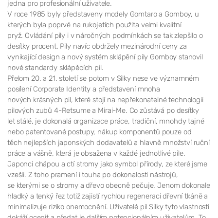
jedna pro profesionální uživatele.
V roce 1985 byly představeny modely Gomtaro a Gomboy, u
kterých byla poprvé na rukojetích použita velmi kvalitní
pryž. Ovládání pily i v náročných podmínkách se tak zlepšilo o
desítky procent. Pily navíc obdržely mezinárodní ceny za
vynikající design a nový systém sklápění pily Gomboy stanovil
nové standardy sklápěcích pil.
Přelom 20. a 21. století se potom v Silky nese ve významném
posílení Corporate Identity a představení mnoha
nových krásných pil, které stojí na nepřekonatelné technologii
pilových zubů 4-Retsume a Mirai-Me. Co zůstává po desítky
let stálé, je dokonalá organizace práce, tradiční, mnohdy tajné
nebo patentované postupy, nákup komponentů pouze od
těch nejlepších japonských dodavatelů a hlavně množství ruční
práce a vášně, která je obsažena v každé jednotlivé pile.
Japonci chápou a ctí stromy jako symbol přírody, ze které jsme
vzešli. Z toho pramení i touha po dokonalosti nástrojů,
se kterými se o stromy a dřevo obecně pečuje. Jenom dokonale
hladký a tenký řez totiž zajistí rychlou regeneraci dřevní tkáně a
minimalizuje riziko onemocnění. Uživatelé pil Silky tyto vlastnosti
dokáží ocenit a předat je dalším potencionálním uživatelům. To