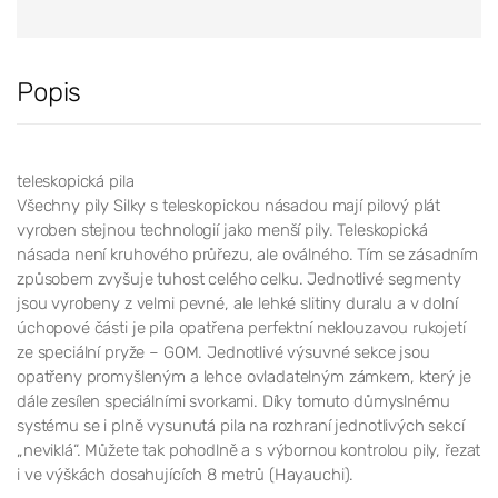
Popis
teleskopická pila
Všechny pily Silky s teleskopickou násadou mají pilový plát
vyroben stejnou technologií jako menší pily. Teleskopická
násada není kruhového průřezu, ale oválného. Tím se zásadním
způsobem zvyšuje tuhost celého celku. Jednotlivé segmenty
jsou vyrobeny z velmi pevné, ale lehké slitiny duralu a v dolní
úchopové části je pila opatřena perfektní neklouzavou rukojetí
ze speciální pryže – GOM. Jednotlivé výsuvné sekce jsou
opatřeny promyšleným a lehce ovladatelným zámkem, který je
dále zesílen speciálními svorkami. Díky tomuto důmyslnému
systému se i plně vysunutá pila na rozhraní jednotlivých sekcí
„neviklá“. Můžete tak pohodlně a s výbornou kontrolou pily, řezat
i ve výškách dosahujících 8 metrů (Hayauchi).