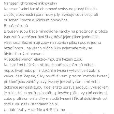
Nanesení chromové mikrovrstvy
Nanesení velmi tenké chromové vrstvy na pilový list dále
zlepšuje pevnostní parametry pily, zvyšuje odolnost proti
působení koroze a účinkům pryskyřice.
Broušení zubů
Broušení zubů klade mimořádné nároky na preciznost, protože
tvar zubů, které používá Silky, dává jejím pilám jedinečné
vlastnosti. Běžně mají zuby na ručních pilách pouze jednu
řezací hranu, na všech pilách Silky naleznete zuby se
čtyřmi řeznými hranami.
Vysokofrekvenční elektro-impulzní tvrzení zubů
Na rozdíl od běžných pil, které buď tvrzení zubů vůbec
nepoužívají nebo při indukčním tvrzení vytvrdí celý zub i s
velkou částí čepele, Silky používá velmi precizní metodu tvrzení,
při které jsou zahřáty a vytvrzeny jen zuby samotné nebo
dokonce jen části zubu, kde je tato úprava žádoucí. Výsledkem
je stále stejná pružnost celého pilového plátu, vysoká odolnost
zubu proti zlomení a díky metodě tvrzení i třikrát delší životnost
ostří zubu než u standardních pil.
Unikátní zuby Mirai-Me a 4-Retsume