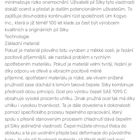
minimalizuje riziko onemocnění. Uživatelé pil Silky tyto vlastnosti
dokáží ocenit a předat je dalším potencionálním uživatelům. To
zajišťuje dlouhodobý kontinuální růst společnosti Um Kogyo
Inc., která si již téměř 100 let klade za čest být výrobcem
kvalitních a originálních pil Silky.
Technologie
Základní materiál
Pokud je materiál pilového listu vyroben z měkké oceli, je řezání
pocitově příjemnější, ale nastává problém s rychlým
opotřebením materiálu. Pokud je materiál velmi tvrdý, řezání je
díky odporu ve dřevě a vibracím pocitově méně
příjemné, opotřebení materiálu je nízké, ale vlivem snížené
pružnosti zase dochází k lomům takové čepele. Silky kombinuje
přednosti obou principů. Ocel pro výrobu čepelí SAE 1095 C
obsahuje vysoké procento uhlíku. Jinak pružná ocel tak má díky
uhlíku i vysokou trvanlivost. Ta je dále dovedena k dokonalosti
pomocí specifického procesu tepelného opracování, který
spolu s přesně stanoveným procesem chladnutí dává čepelím
pil Silky jedinečné vlastnosti. Čepel můžete ohnout třeba do
oblouku a ta po uvolnění přejde bez deformace do původního
tvaru, to vše při životnosti materiálu až třikrát delší než mají