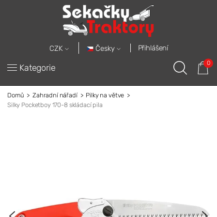
Přihlášení
Česky
CZK
0
Kategorie
Domů
Zahradní nářadí
Pilky na větve
Silky Pocketboy 170-8 skládací pila