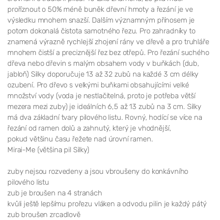
proříznout o 50% méně buněk dřevní hmoty a řezání je ve
výsledku mnohem snazší. Dalším významným přínosem je
potom dokonalá čistota samotného řezu. Pro zahradníky to
znamená výrazně rychlejší zhojení rány ve dřevě a pro truhláře
mnohem čistší a preciznější řez bez otřepů. Pro řezání suchého
dřeva nebo dřevin s malým obsahem vody v buňkách (dub,
jabloň) Silky doporučuje 13 až 32 zubů na každé 3 cm délky
ozubení. Pro dřevo s velkými buňkami obsahujícími velké
množství vody (voda je nestlačitelná, proto je potřeba větší
mezera mezi zuby) je ideálních 6,5 až 13 zubů na 3 cm. Silky
má dva základní tvary pilového listu. Rovný, hodící se více na
řezání od ramen dolů a zahnutý, který je vhodnější,
pokud většinu času řežete nad úrovní ramen.
Mirai-Me (většina pil Silky)
zuby nejsou rozvedeny a jsou vbroušeny do konkávního
pilového listu
zub je broušen na 4 stranách
kvůli ještě lepšímu prořezu vláken a odvodu pilin je každý pátý
zub broušen zrcadlově