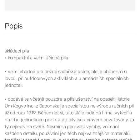
Popis
skládací pila
• kompaktní a velmi účinná pila
• velmi vhodná pro běžné sadařské práce, ale je oblíbená i u
lovců, při outdoorových aktivitách a u armádních speciálních
jednotek
• dodává se včetně pouzdra a příslušenství na opasekHistorie
Um Kogyo Inc. z Japonska je specialistou na výrobu ručních pil
již od roku 1919. Během let si, tato stále rodinná firma, vytvořila
na trhu jedinečnou pozici a její pily jsou právem považovány za
ty nejlepší na světě. Nesmírná pečlivost výroby, vnímání
každého detailu, používání jen těch nejkvalitnějších materiálů,