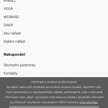
RIWALL
VEGA
WEIBANG
DAKR
Aku nářadí
Elektro nářadí
Nakupování
Obchodní podmínky
Kontakty
Přihlášení
Informace o cookies na této stránce
Na našich webových stránkách používáme soubory cookies. Abychom vám
Registrace
mohli poskytnout co nejrelevantnější zážitek, potřebujeme znát a uchovávat
informace o tom, jakým způsobem tuto webovou stránku používáte. Kliknutím
na „Přijmout“ souhlasíte s používáním VŠECH cookies.
Více informací
.