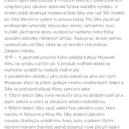
tradiční japonské postupy a množství vlastních patentovaných
vylepšení jsou zárukou dokonalé funkce každého výrobku. V
dnešní době obsahuje modelová řada Silky více než 100 modelů
pil, mezi kterými si vybere tu pravou každý. Pily Silky používají
profesionální arboristé, dřevorubci, lesníci, zahradníci, lovci,
truhláři, záchranné sbory, outdooroví nadšenci nebo třeba
speciální jednotky některých armád. Traduje se, že kdo jednou
vyzkouší pilu od Silky, nikdy se už nevrátí k jiné značce.
Základní milníky
1919 — V japonské provincii Kisho zakládá Katsuji Miyawaki
dílnu na výrobu ručních pil. V proslulé nožířské oblasti se
rozhodne vyrábět ty nejlepší možné pily.
V poválečném období v jeho práci pokračuje jeho syn Uichi
Miyawaki, který na pilách aplikuje mnoho novátorských řešení a
Silky se postupně stávají třídou sami pro sebe.
V 70tých letech Silky vyvíjí revoluční stroj na obrábění ostří pil a
jejich ostrost a výdrž se stává pro ostatní nedostižnou.
V 80tých letech Silky vyvíjí vlastní tvar pilového zubu, který
nazvou 4-Retsume a Mirai-Me. Díky absenci pilového
rozvodu (šraňku) a unikátnímu tvaru zubu s celkem čtyřmi
řeznými hranami (namísto jedné) dosahují nové pily při řezání