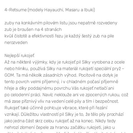
4-Retsume (modely Hayauchi, Masaru a Ibuki)
zuby na konkávním pilovém listu jsou nepatrně rozvedeny
zub je broušen na 4 stranách
kvůli čistotě a efektivnosti řezu je každý šestý zub na pile
nerozveden
Nejlepší rukojeť
Až na některé výjimky, kdy je rukojeť pil Silky vyrobena z ocele
nebo hliníku, používá Silky na materiál rukojetí speciální pryž –
GOM. Ta má několik zásadních výhod. Pocitově na dotyk je
tento povrch velmi příjemný, i v chladném počasí příjemně
hřeje a díky poddajnému povrchu Vás rukojeť netlačí ani
po celodenní práci. Navíc neklouže ani ve zpocených rukou, což
má zase příznivý vliv na vedení celé pily a tím i bezpečnost.
Rukojeť také účinně pohlcuje vibrace, které při řezání
vznikají. Důležitou vlastností pil Silky je to, že tělo pily prochází
jako jedna část skrz celou rukojeť až na konec. Nikdy tedy
nehrozí zlomení čepele za hranou začátku rukojeti, jako u