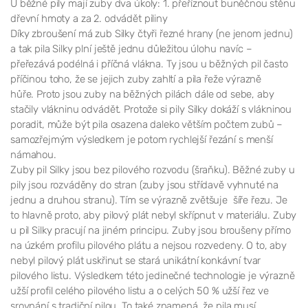
U běžné pily mají zuby dva úkoly: 1. přeříznout buněčnou stěnu
dřevní hmoty a za 2. odvádět piliny
Díky zbroušení má zub Silky čtyři řezné hrany (ne jenom jednu)
a tak pila Silky plní ještě jednu důležitou úlohu navíc –
přeřezává podélná i příčná vlákna. Ty jsou u běžných pil často
příčinou toho, že se jejich zuby zahltí a pila řeže výrazně
hůře. Proto jsou zuby na běžných pilách dále od sebe, aby
stačily vlákninu odvádět. Protože si pily Silky dokáží s vlákninou
poradit, může být pila osazena daleko větším počtem zubů –
samozřejmým výsledkem je potom rychlejší řezání s menší
námahou.
Zuby pil Silky jsou bez pilového rozvodu (šraňku). Běžné zuby u
pily jsou rozváděny do stran (zuby jsou střídavě vyhnuté na
jednu a druhou stranu). Tím se výrazně zvětšuje šíře řezu. Je
to hlavně proto, aby pilový plát nebyl skřípnut v materiálu. Zuby
u pil Silky pracují na jiném principu. Zuby jsou broušeny přímo
na úzkém profilu pilového plátu a nejsou rozvedeny. O to, aby
nebyl pilový plát uskřinut se stará unikátní konkávní tvar
pilového listu. Výsledkem této jedinečné technologie je výrazně
užší profil celého pilového listu a o celých 50 % užší řez ve
srovnání s tradiční pilou. To také znamená, že pila musí