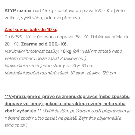
ATYP rozměr
nad 45 kg - paletová přeprava 690,- Kč. (Větší
velikost, vyšší váha, paletová přeprava.)
Zásilkovna: balík do 10 kg
Do 5.999,- Kč je účtována doprava 99,- Kč. Dobírkový příplatek
20,- Kč.
Zdarma od 6.000,- Kč.
Maximální hmotnost zásilky:
10 kg
(při vyšší hmotnosti nebo
větším rozměru nelze zaslat Zásilkovnou.)
Maximální rozměr jedné strany zásilky: 70 cm
Maximální součet rozměrů všech tří stran zásilky: 120 cm
**Vyhrazujeme si právo na změnu dopravce (nebo způsobu
dopravy vč. ceny), pokud to charakter, rozměr, nebo váha
zboží vyžaduje.**
(Kvůli častým poškození zboží přepravcem je
některé zboží nutno zasílat na paletě. Zejména objemnější a
těžší zboží.)