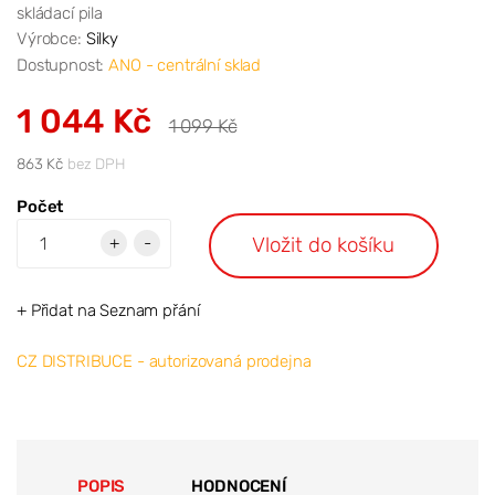
skládací pila
Výrobce:
Silky
Dostupnost:
ANO - centrální sklad
1 044 Kč
1 099 Kč
863 Kč
bez DPH
Počet
Vložit do košíku
+
-
+ Přidat na Seznam přání
CZ DISTRIBUCE - autorizovaná prodejna
POPIS
HODNOCENÍ