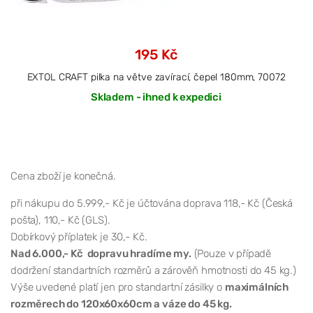
195 Kč
EXTOL CRAFT pilka na větve zavírací, čepel 180mm, 70072
Skladem - ihned k expedici
Cena zboží je konečná.
při nákupu do 5.999,- Kč je účtována doprava 118,- Kč (Česká
pošta), 110,- Kč (GLS).
Dobírkový příplatek je 30,- Kč.
Nad 6.000,- Kč dopravu hradíme my.
(Pouze v případě
dodržení standartních rozměrů a zárověň hmotnosti do 45 kg.)
Výše uvedené platí jen pro standartní zásilky o
maximálních
rozměrech do 120x60x60cm a váze do 45 kg.