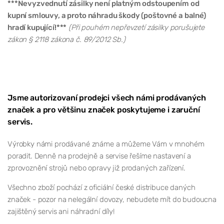
***Nevyzvednutí zásilky není platným odstoupením od
kupní smlouvy, a proto náhradu škody (poštovné a balné)
hradí kupující!***
(Při pouhém nepřevzetí zásilky porušujete
zákon § 2118 zákona č. 89/2012 Sb.)
Jsme autorizovaní prodejci všech námi prodávaných
značek a pro většinu značek poskytujeme i zaruční
servis.
Výrobky námi prodávané známe a můžeme Vám v mnohém
poradit. Denně na prodejně a servise řešíme nastavení a
zprovoznění strojů nebo opravy již prodaných zařízení.
Všechno zboží pochází z oficiální české distribuce daných
značek - pozor na nelegální dovozy, nebudete mít do budoucna
zajištěný servis ani náhradní díly!