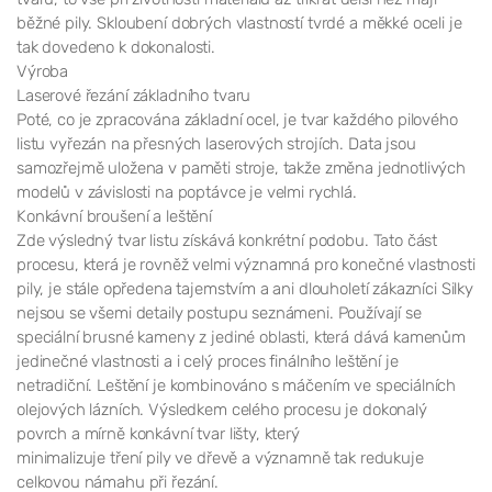
běžné pily. Skloubení dobrých vlastností tvrdé a měkké oceli je
tak dovedeno k dokonalosti.
Výroba
Laserové řezání základního tvaru
Poté, co je zpracována základní ocel, je tvar každého pilového
listu vyřezán na přesných laserových strojích. Data jsou
samozřejmě uložena v paměti stroje, takže změna jednotlivých
modelů v závislosti na poptávce je velmi rychlá.
Konkávní broušení a leštění
Zde výsledný tvar listu získává konkrétní podobu. Tato část
procesu, která je rovněž velmi významná pro konečné vlastnosti
pily, je stále opředena tajemstvím a ani dlouholetí zákazníci Silky
nejsou se všemi detaily postupu seznámeni. Používají se
speciální brusné kameny z jediné oblasti, která dává kamenům
jedinečné vlastnosti a i celý proces finálního leštění je
netradiční. Leštění je kombinováno s máčením ve speciálních
olejových lázních. Výsledkem celého procesu je dokonalý
povrch a mírně konkávní tvar lišty, který
minimalizuje tření pily ve dřevě a významně tak redukuje
celkovou námahu při řezání.