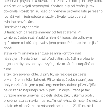
některých jiných pil a rovněž při řezání tvoří celá pila tuhý celek,
který se v rukojeti neprohýbá. Kontrola pily při řezání je tak
dokonalá. Rozebrání rukojeti při výměně pilového listu je řešeno
rovněž velmi jednoduše a každý uživatel tuto operaci
zvládne hravě sám.
Bezchybná ergonomie
U tradičních pil řežete směrem od těla (tlakem). Při
tomto způsobu řezání zabírá hlavně triceps, ale odlišným
způsobem od běžné povahy jeho práce. Práce se tak po jisté
době
stává velmi únavná a snižuje se míra kontroly nad
nástrojem. Navíc úhel mezi předloktím, zápěstím a pilou je
ergonomicky nevhodný a zvyšuje riziko zánětu karpálního
tunelu
a tzv. tenisového lokte. U pil Silky se řez děje při cestě
pily směrem k tělu (tahem). Při tomto způsobu řezání jsou
úhly mezi nástrojem a paží ergonomicky daleko příznivější a
navíc zabírá nejsilnější sval v paži – biceps. Práce je tak
výrazně méně únavná i po delší době. Díky úzkému profilu
pilového listu se navíc musí rozříznout výrazně materiálu než u
ostatních pil, což má za následek nejenom nižší tření, ale i