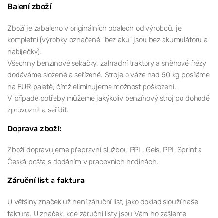
Balení zboží
Zboží je zabaleno v originálních obalech od výrobců, je
kompletní (výrobky označené "bez aku" jsou bez akumulátoru a
nabíječky).
Všechny benzínové sekačky, zahradní traktory a sněhové frézy
dodáváme složené a seřízené. Stroje o váze nad 50 kg posíláme
na EUR paletě, čímž eliminujeme možnost poškození.
V případě potřeby můžeme jakýkoliv benzínový stroj po dohodě
zprovoznit a seřídit.
Doprava zboží:
Zboží dopravujeme přepravní službou PPL, Geis, PPL Sprint a
Česká pošta s dodáním v pracovních hodinách.
Záruční list a faktura
U většiny značek už není záruční list, jako doklad slouží naše
faktura. U značek, kde záruční listy jsou Vám ho zašleme