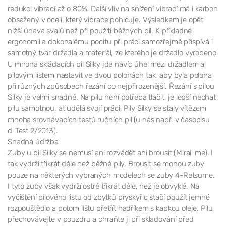
redukci vibrací až o 80%. Další vliv na snížení vibrací má i karbon
obsažený v oceli, který vibrace pohlcuje. Výsledkem je opět
nižší únava svalů než při použití běžných pil. K příkladné
ergonomii a dokonalému pocitu při práci samozřejmě přispívá i
samotný tvar držadla a materiál, ze kterého je držadlo vyrobeno.
U mnoha skládacích pil Silky jde navíc úhel mezi držadlem a
pilovým listem nastavit ve dvou polohách tak, aby byla poloha
při různých způsobech řezání co nejpřirozenější. Řezání s pilou
Silky je velmi snadné. Na pilu není potřeba tlačit, je lepší nechat
pilu samotnou, ať udělá svojí práci. Pily Silky se staly vítězem
mnoha srovnávacích testů ručních pil (u nás např. v časopisu
d-Test 2/2013).
Snadná údržba
Zuby u pil Silky se nemusí ani rozvádět ani brousit (Mirai-me). I
tak vydrží třikrát déle než běžné pily. Brousit se mohou zuby
pouze na některých vybraných modelech se zuby 4-Retsume.
I tyto zuby však vydrží ostré třikrát déle, než je obvyklé. Na
vyčištění pilového listu od zbytků pryskyřic stačí použít jemné
rozpouštědlo a potom lištu přetřít hadříkem s kapkou oleje. Pilu
přechovávejte v pouzdru a chraňte ji při skladování před