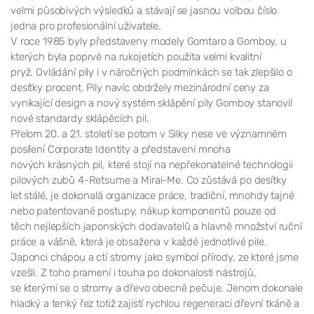
velmi působivých výsledků a stávají se jasnou volbou číslo
jedna pro profesionální uživatele.
V roce 1985 byly představeny modely Gomtaro a Gomboy, u
kterých byla poprvé na rukojetích použita velmi kvalitní
pryž. Ovládání pily i v náročných podmínkách se tak zlepšilo o
desítky procent. Pily navíc obdržely mezinárodní ceny za
vynikající design a nový systém sklápění pily Gomboy stanovil
nové standardy sklápěcích pil.
Přelom 20. a 21. století se potom v Silky nese ve významném
posílení Corporate Identity a představení mnoha
nových krásných pil, které stojí na nepřekonatelné technologii
pilových zubů 4-Retsume a Mirai-Me. Co zůstává po desítky
let stálé, je dokonalá organizace práce, tradiční, mnohdy tajné
nebo patentované postupy, nákup komponentů pouze od
těch nejlepších japonských dodavatelů a hlavně množství ruční
práce a vášně, která je obsažena v každé jednotlivé pile.
Japonci chápou a ctí stromy jako symbol přírody, ze které jsme
vzešli. Z toho pramení i touha po dokonalosti nástrojů,
se kterými se o stromy a dřevo obecně pečuje. Jenom dokonale
hladký a tenký řez totiž zajistí rychlou regeneraci dřevní tkáně a