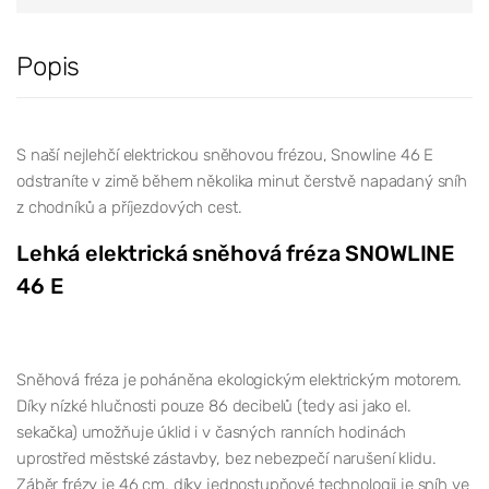
Popis
S naší nejlehčí elektrickou sněhovou frézou, Snowline 46 E
odstraníte v zimě během několika minut čerstvě napadaný sníh
z chodníků a příjezdových cest.
Lehká elektrická sněhová fréza SNOWLINE
46 E
Sněhová fréza je poháněna ekologickým elektrickým motorem.
Díky nízké hlučnosti pouze 86 decibelů (tedy asi jako el.
sekačka) umožňuje úklid i v časných ranních hodinách
uprostřed městské zástavby, bez nebezpečí narušení klidu.
Záběr frézy je 46 cm, díky jednostupňové technologii je sníh ve