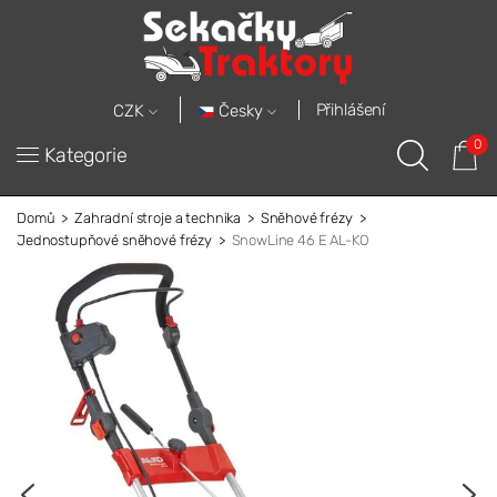
Přihlášení
Česky
CZK
0
Kategorie
Domů
Zahradní stroje a technika
Sněhové frézy
Jednostupňové sněhové frézy
SnowLine 46 E AL-KO