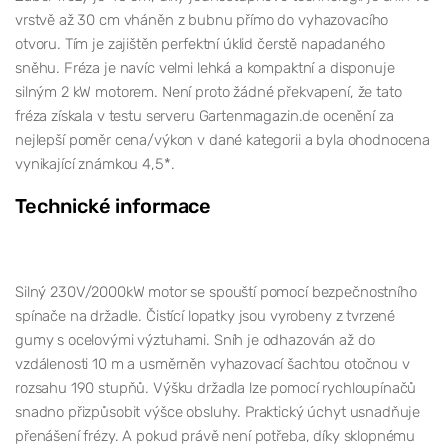
vrstvě až 30 cm vháněn z bubnu přímo do vyhazovacího
otvoru. Tím je zajištěn perfektní úklid čerstě napadaného
sněhu. Fréza je navíc velmi lehká a kompaktní a disponuje
silným 2 kW motorem. Není proto žádné překvapení, že tato
fréza získala v testu serveru Gartenmagazin.de ocenění za
nejlepší poměr cena/výkon v dané kategorii a byla ohodnocena
vynikající známkou 4,5*.
Technické informace
Silný 230V/2000kW motor se spouští pomocí bezpečnostního
spínače na držadle. Čistící lopatky jsou vyrobeny z tvrzené
gumy s ocelovými výztuhami. Sníh je odhazován až do
vzdálenosti 10 m a usměrněn vyhazovací šachtou otočnou v
rozsahu 190 stupňů. Výšku držadla lze pomocí rychloupínačů
snadno přizpůsobit výšce obsluhy. Praktický úchyt usnadňuje
přenášení frézy. A pokud právě není potřeba, díky sklopnému