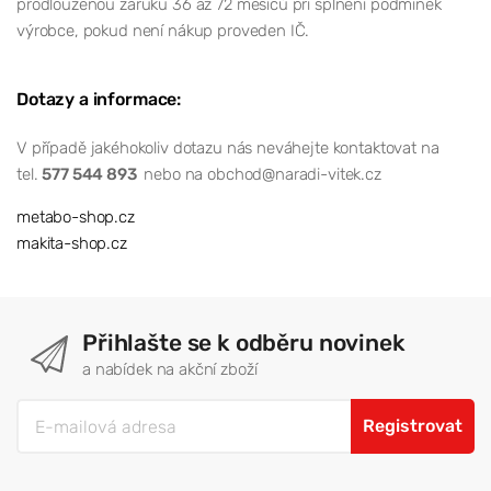
prodlouženou záruku 36 až 72 měsíců při splnění podmínek
výrobce, pokud není nákup proveden IČ.
Dotazy a informace:
V případě jakéhokoliv dotazu nás neváhejte kontaktovat na
tel.
577 544 893
nebo na obchod@naradi-vitek.cz
metabo-shop.cz
makita-shop.cz
Přihlašte se k odběru novinek
a nabídek na akční zboží
Registrovat