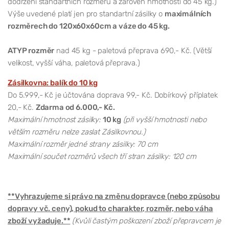
dodržení standartních rozměrů a zárověň hmotnosti do 45 kg.)
Výše uvedené platí jen pro standartní zásilky o
maximálních
rozměrech do 120x60x60cm a váze do 45 kg.
ATYP rozměr
nad 45 kg - paletová přeprava 690,- Kč. (Větší
velikost, vyšší váha, paletová přeprava.)
Zásilkovna: balík do 10 kg
Do 5.999,- Kč je účtována doprava 99,- Kč. Dobírkový příplatek
20,- Kč.
Zdarma od 6.000,- Kč.
Maximální hmotnost zásilky:
10 kg
(při vyšší hmotnosti nebo
větším rozměru nelze zaslat Zásilkovnou.)
Maximální rozměr jedné strany zásilky: 70 cm
Maximální součet rozměrů všech tří stran zásilky: 120 cm
**Vyhrazujeme si právo na změnu dopravce (nebo způsobu
dopravy vč. ceny), pokud to charakter, rozměr, nebo váha
zboží vyžaduje.**
(Kvůli častým poškození zboží přepravcem je