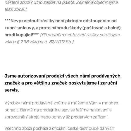
některé zboží nutno zasílat na paletě. Zejména objemnější a
těžší zboží.)
***Nevyzvednutí zásilky není platným odstoupením od
kupní smlouvy, a proto náhradu škody (poštovné a balné)
hradí kupující!***
(Při pouhém nepřevzetí zásilky porušujete
zákon § 2118 zákona č. 89/2012 Sb.)
Jsme autorizovaní prodejci všech námi prodávaných
značek a pro většinu značek poskytujeme i zaruční
servis.
Výrobky námi prodávané známe a můžeme Vám v mnohém
poradit. Denně na prodejně a servise řešíme nastavení a
zprovoznění strojů nebo opravy již prodaných zařízení.
Všechno zboží pochází z oficiální české distribuce daných