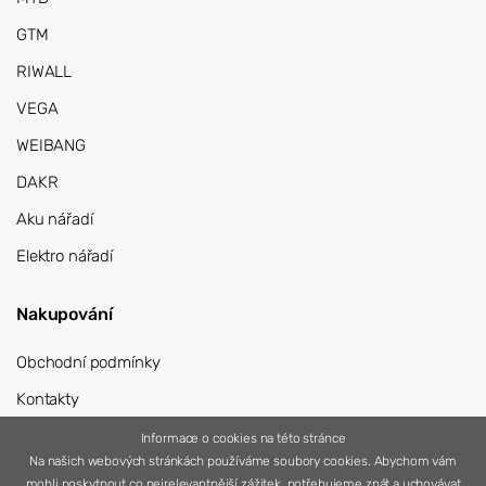
GTM
RIWALL
VEGA
WEIBANG
DAKR
Aku nářadí
Elektro nářadí
Nakupování
Obchodní podmínky
Kontakty
Přihlášení
Informace o cookies na této stránce
Na našich webových stránkách používáme soubory cookies. Abychom vám
Registrace
mohli poskytnout co nejrelevantnější zážitek, potřebujeme znát a uchovávat