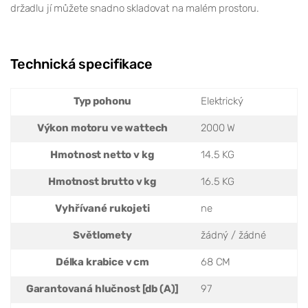
držadlu jí můžete snadno skladovat na malém prostoru.
Technická specifikace
Typ pohonu
Elektrický
Výkon motoru ve wattech
2000 W
Hmotnost netto v kg
14.5 KG
Hmotnost brutto v kg
16.5 KG
Vyhřívané rukojeti
ne
Světlomety
žádný / žádné
Délka krabice v cm
68 CM
Garantovaná hlučnost [db (A)]
97