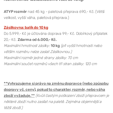
ATYP rozměr
nad 45 kg - paletová přeprava 690,- Kč. (Větší
velikost, vyšší váha, paletová přeprava.)
Zásilkovna: balík do 10 kg
Do 5.999,- Kč je účtována doprava 99,- Kč. Dobírkový příplatek
20,- Kč.
Zdarma od 6.000,- Kč.
Maximální hmotnost zásilky:
10 kg
(při vyšší hmotnosti nebo
větším rozměru nelze zaslat Zásilkovnou.)
Maximální rozměr jedné strany zásilky: 70 cm
Maximální součet rozměrů všech tří stran zásilky: 120 cm
**Vyhrazujeme si právo na změnu dopravce (nebo způsobu
dopravy vč. ceny), pokud to charakter, rozměr, nebo váha
zboží vyžaduje.**
(Kvůli častým poškození zboží přepravcem je
některé zboží nutno zasílat na paletě. Zejména objemnější a
těžší zboží.)