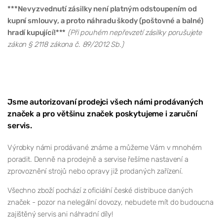
***Nevyzvednutí zásilky není platným odstoupením od
kupní smlouvy, a proto náhradu škody (poštovné a balné)
hradí kupující!***
(Při pouhém nepřevzetí zásilky porušujete
zákon § 2118 zákona č. 89/2012 Sb.)
Jsme autorizovaní prodejci všech námi prodávaných
značek a pro většinu značek poskytujeme i zaruční
servis.
Výrobky námi prodávané známe a můžeme Vám v mnohém
poradit. Denně na prodejně a servise řešíme nastavení a
zprovoznění strojů nebo opravy již prodaných zařízení.
Všechno zboží pochází z oficiální české distribuce daných
značek - pozor na nelegální dovozy, nebudete mít do budoucna
zajištěný servis ani náhradní díly!