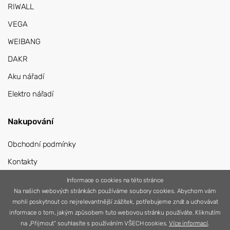
RIWALL
VEGA
WEIBANG
DAKR
Aku nářadí
Elektro nářadí
Nakupování
Obchodní podmínky
Kontakty
Přihlášení
Informace o cookies na této stránce
Na našich webových stránkách používáme soubory cookies. Abychom vám
Registrace
mohli poskytnout co nejrelevantnější zážitek, potřebujeme znát a uchovávat
informace o tom, jakým způsobem tuto webovou stránku používáte. Kliknutím
na „Přijmout“ souhlasíte s používáním VŠECH cookies.
Více informací
.