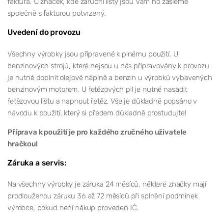
faktura. U značek, kde záruční listy jsou Vám ho zašleme
společně s fakturou potvrzený.
Uvedení do provozu
Všechny výrobky jsou připravené k plnému použití. U
benzinových strojů, které nejsou u nás připravovány k provozu
je nutné doplnit olejové náplně a benzin u výrobků vybavených
benzinovým motorem. U řetězových pil je nutné nasadit
řetězovou lištu a napnout řetěz. Vše je důkladně popsáno v
návodu k použití, který si předem důkladně prostudujte!
Příprava k použití je pro každého zručného uživatele
hračkou!
Záruka a servis:
Na všechny výrobky je záruka 24 měsíců, některé značky mají
prodlouženou záruku 36 až 72 měsíců při splnění podmínek
výrobce, pokud není nákup proveden IČ.