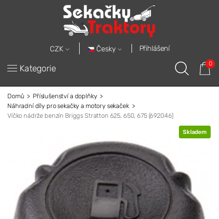
Přihlášení
Česky
CZK
0
Kategorie
Domů
Příslušenství a doplňky
Náhradní díly pro sekačky a motory sekaček
Víčko nádrže benzín Briggs Stratton 625, 650, 675 (692046)
Skladem