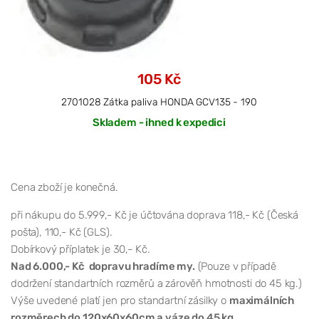
105 Kč
2701028 Zátka paliva HONDA GCV135 - 190
Skladem - ihned k expedici
Cena zboží je konečná.
při nákupu do 5.999,- Kč je účtována doprava 118,- Kč (Česká
pošta), 110,- Kč (GLS).
Dobírkový příplatek je 30,- Kč.
Nad 6.000,- Kč dopravu hradíme my.
(Pouze v případě
dodržení standartních rozměrů a zárověň hmotnosti do 45 kg.)
Výše uvedené platí jen pro standartní zásilky o
maximálních
rozměrech do 120x60x60cm a váze do 45 kg.