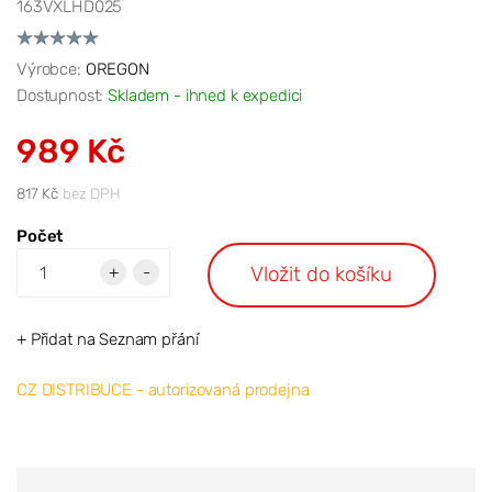
163VXLHD025
Výrobce:
OREGON
Dostupnost:
Skladem - ihned k expedici
989 Kč
817 Kč
bez DPH
Počet
Vložit do košíku
+
-
+ Přidat na Seznam přání
CZ DISTRIBUCE - autorizovaná prodejna