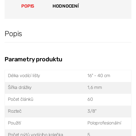
POPIS
HODNOCENÍ
Popis
Parametry produktu
Délka vodící lišty
16" - 40 cm
Šířka drážky
1,6 mm
Počet článků
60
Rozteč
3/8"
Použití
Poloprofesionální
Počet nýtů vodícího kolečka
5