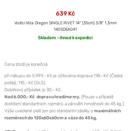
639 Kč
Vodící lišta Oregon SINGLE RIVET 14" (35cm) 3/8" 1,3mm
140SDEA041
Skladem - ihned k expedici
Cena zboží je konečná.
při nákupu do 5.999,- Kč je účtována doprava 118,- Kč (Česká
pošta), 110,- Kč (GLS).
Dobírkový příplatek je 30,- Kč.
Nad 6.000,- Kč dopravu hradíme my.
(Pouze v případě
dodržení standartních rozměrů a zárověň hmotnosti do 45 kg.)
Výše uvedené platí jen pro standartní zásilky o
maximálních
rozměrech do 120x60x60cm a váze do 45 kg.