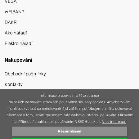
VEGA
WEIBANG
DAKR
Aku nářadí
Elektro nářadí
Nakupování
Obchodní podmínky
Kontakty
Přihlášení
Informace o cookies na této stránce
Na našich webových stránkách používáme soubory cookies. Abychom vám
Registrace
mohli poskytnout co nejrelevantnější zážitek, potřebujeme znát a uchovávat
informace o tom, jakým způsobem tuto webovou stránku používáte. Kliknutím
na „Přijmout“ souhlasíte s používáním VŠECH cookies.
Více informací
.
Nesouhlasím
© 2026 Nářadí Vítek