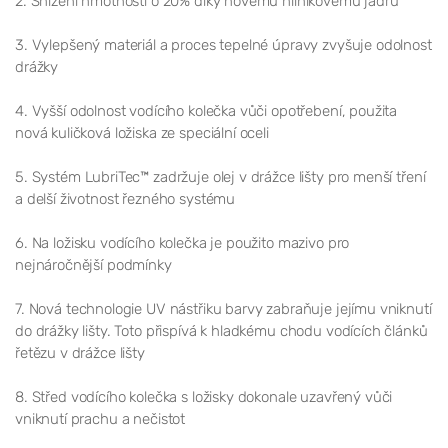
2.
Snížení hmotnosti o 20% díky novému hliníkovému jádru
3.
Vylepšený materiál a proces tepelné úpravy zvyšuje odolnost
drážky
4.
Vyšší odolnost vodícího kolečka vůči opotřebení, použita
nová kuličková ložiska ze speciální oceli
5.
Systém LubriTec™ zadržuje olej v drážce lišty pro menší tření
a delší životnost řezného systému
6.
Na ložisku vodícího kolečka je použito mazivo pro
nejnáročnější podmínky
7.
Nová technologie UV nástřiku barvy zabraňuje jejímu vniknutí
do drážky lišty. Toto přispívá k hladkému chodu vodících článků
řetězu v drážce lišty
8.
Střed vodícího kolečka s ložisky dokonale uzavřený vůči
vniknutí prachu a nečistot