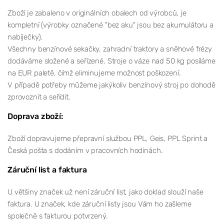
Zboží je zabaleno v originálních obalech od výrobců, je
kompletní (výrobky označené "bez aku" jsou bez akumulátoru a
nabíječky).
Všechny benzínové sekačky, zahradní traktory a sněhové frézy
dodáváme složené a seřízené. Stroje o váze nad 50 kg posíláme
na EUR paletě, čímž eliminujeme možnost poškození.
V případě potřeby můžeme jakýkoliv benzínový stroj po dohodě
zprovoznit a seřídit.
Doprava zboží:
Zboží dopravujeme přepravní službou PPL, Geis, PPL Sprint a
Česká pošta s dodáním v pracovních hodinách.
Záruční list a faktura
U většiny značek už není záruční list, jako doklad slouží naše
faktura. U značek, kde záruční listy jsou Vám ho zašleme
společně s fakturou potvrzený.