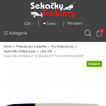
Přihlášení
Česky
CZK
0
Kategorie
Domů
Příslušenství a doplňky
Pro řetězové pily
Vodící lišty řetězové pily
Lišta 3/8"
Vodící lišta VERSACUT 16" (40cm) 3/8" 1,6mm 163VXLHD025
Skladem