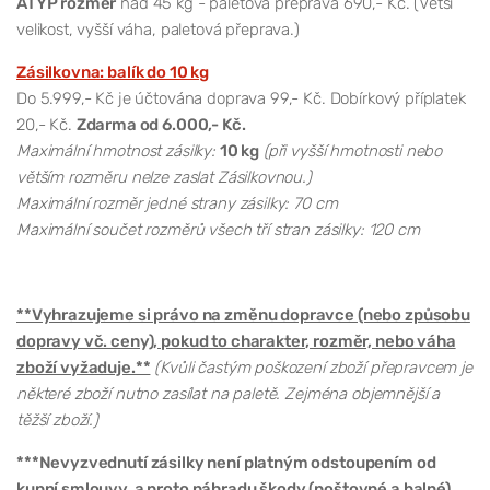
ATYP rozměr
nad 45 kg - paletová přeprava 690,- Kč. (Větší
velikost, vyšší váha, paletová přeprava.)
Zásilkovna: balík do 10 kg
Do 5.999,- Kč je účtována doprava 99,- Kč. Dobírkový příplatek
20,- Kč.
Zdarma od 6.000,- Kč.
Maximální hmotnost zásilky:
10 kg
(při vyšší hmotnosti nebo
větším rozměru nelze zaslat Zásilkovnou.)
Maximální rozměr jedné strany zásilky: 70 cm
Maximální součet rozměrů všech tří stran zásilky: 120 cm
**Vyhrazujeme si právo na změnu dopravce (nebo způsobu
dopravy vč. ceny), pokud to charakter, rozměr, nebo váha
zboží vyžaduje.**
(Kvůli častým poškození zboží přepravcem je
některé zboží nutno zasílat na paletě. Zejména objemnější a
těžší zboží.)
***Nevyzvednutí zásilky není platným odstoupením od
kupní smlouvy, a proto náhradu škody (poštovné a balné)