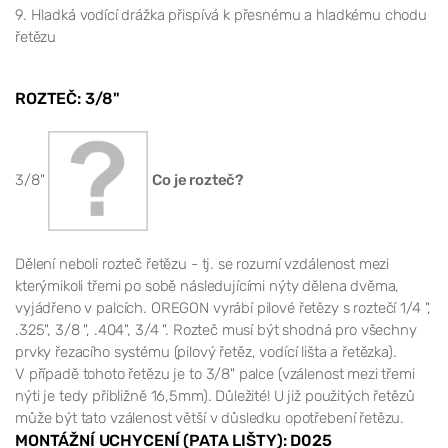
9.
Hladká vodící drážka přispívá k přesnému a hladkému chodu
řetězu
ROZTEČ: 3/8"
3/8"
Co je rozteč?
Dělení neboli rozteč řetězu - tj. se rozumí vzdálenost mezi
kterýmikoli třemi po sobě následujícími nýty dělena dvěma,
vyjádřeno v palcích. OREGON vyrábí pilové řetězy s roztečí 1/4 ",
.325", 3/8 ", .404", 3/4 ". Rozteč musí být shodná pro všechny
prvky řezacího systému (pilový řetěz, vodící lišta a řetězka).
V případě tohoto řetězu je to 3/8" palce (vzálenost mezi třemi
nýti je tedy přibližně 16,5mm). Důležité! U již použitých řetězů
může být tato vzálenost větší v důsledku opotřebení řetězu.
MONTÁŽNÍ UCHYCENÍ (PATA LIŠTY): D025