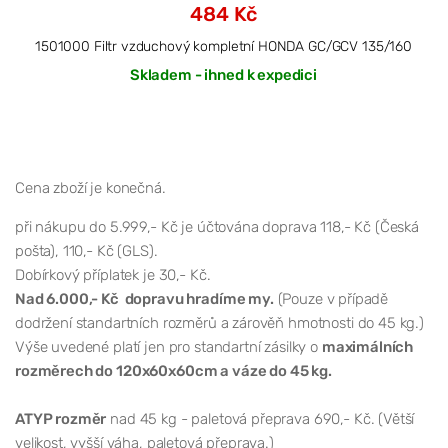
484 Kč
1501000 Filtr vzduchový kompletní HONDA GC/GCV 135/160
Skladem - ihned k expedici
Cena zboží je konečná.
při nákupu do 5.999,- Kč je účtována doprava 118,- Kč (Česká
pošta), 110,- Kč (GLS).
Dobírkový příplatek je 30,- Kč.
Nad 6.000,- Kč dopravu hradíme my.
(Pouze v případě
dodržení standartních rozměrů a zárověň hmotnosti do 45 kg.)
Výše uvedené platí jen pro standartní zásilky o
maximálních
rozměrech do 120x60x60cm a váze do 45 kg.
ATYP rozměr
nad 45 kg - paletová přeprava 690,- Kč. (Větší
velikost, vyšší váha, paletová přeprava.)