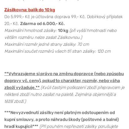
Zásilkovna: balík do 10 kg
Do 5.999,- Kč je účtována doprava 99,- Kč. Dobírkový příplatek
20,- Kč.
Zdarma od 6.000,- Kč.
Maximální hmotnost zásilky:
10 kg
(při vyšší hmotnosti nebo
větším rozměru nelze zaslat Zásilkovnou.)
Maximální rozměr jedné strany zásilky: 70 cm
Maximální součet rozměrů všech tří stran zásilky: 120 cm
**Vyhrazujeme si právo na změnu dopravce (nebo způsobu
dopravy vč. ceny), pokud to charakter, rozměr, nebo váha
zboží vyžaduje.**
(Kvůli častým poškození zboží přepravcem je
některé zboží nutno zasílat na paletě. Zejména objemnější a
těžší zboží.)
***Nevyzvednutí zásilky není platným odstoupením od
kupní smlouvy, a proto náhradu škody (poštovné a balné)
hradí kupující!***
(Při pouhém nepřevzetí zásilky porušujete