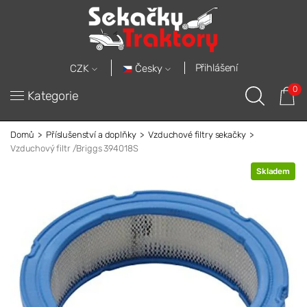
Přihlášení
Česky
CZK
0
Kategorie
Domů
Příslušenství a doplňky
Vzduchové filtry sekačky
Vzduchový filtr /Briggs 394018S
Skladem