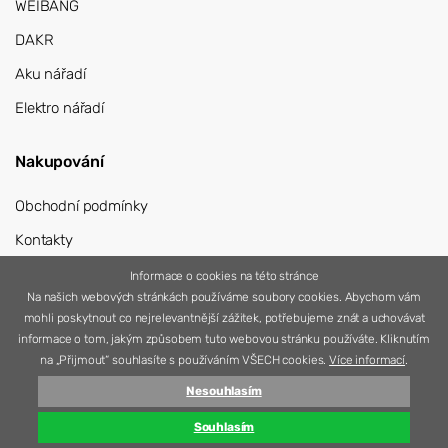
WEIBANG
DAKR
Aku nářadí
Elektro nářadí
Nakupování
Obchodní podmínky
Kontakty
Přihlášení
Informace o cookies na této stránce
Na našich webových stránkách používáme soubory cookies. Abychom vám
Registrace
mohli poskytnout co nejrelevantnější zážitek, potřebujeme znát a uchovávat
informace o tom, jakým způsobem tuto webovou stránku používáte. Kliknutím
na „Přijmout“ souhlasíte s používáním VŠECH cookies.
Více informací
.
Nesouhlasím
© 2026 Nářadí Vítek
Vytvořila
Simplia s.r.o.
Souhlasím